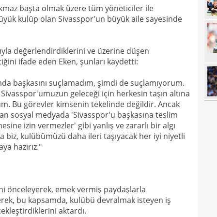
az başta olmak üzere tüm yöneticiler ile
11
büyük kulüp olan Sivasspor'un büyük aile sayesinde
11
sebe
11
Höjb
ıyla değerlendirdiklerini ve üzerine düşen
ğini ifade eden Eken, şunları kaydetti:
10
yanı
10
soru
ımda başkasını suçlamadım, şimdi de suçlamıyorum.
Sivasspor'umuzun geleceği için herkesin taşın altına
10
yıld
um. Bu görevler kimsenin tekelinde değildir. Ancak
10
ından sosyal medyada 'Sivasspor'u başkasına teslim
ine izin vermezler' gibi yanlış ve zararlı bir algı
10
 biz, kulübümüzü daha ileri taşıyacak her iyi niyetli
ya hazırız."
10
"Sen
10
vazg
10
açı
ni önceleyerek, emek vermiş paydaşlarla
09
terek, bu kapsamda, kulübü devralmak isteyen iş
kleştirdiklerini aktardı.
09