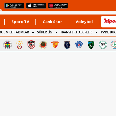
Sporx TV
Canlı Skor
Voleybol
OL MİLLİ TAKIMLAR
SÜPER LİG
TRANSFER HABERLERİ
TV'DE BU