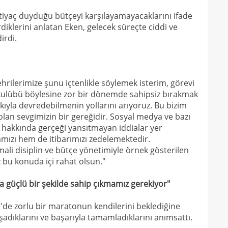
tiyaç duyduğu bütçeyi karşılayamayacaklarını ifade
00
Endr
diklerini anlatan Eken, gelecek süreçte ciddi ve
00
Coşk
irdi.
00
"Fib
00
Arau
ehrilerimize şunu içtenlikle söylemek isterim, görevi
00
kon
kulübü böylesine zor bir dönemde sahipsiz bırakmak
yıkıyla devredebilmenin yollarını arıyoruz. Bu bizim
00
kaldı
olan sevgimizin bir gereğidir. Sosyal medya ve bazı
00
fina
hakkında gerçeği yansıtmayan iddialar yer
mızı hem de itibarımızı zedelemektedir.
23
tale
li disiplin ve bütçe yönetimiyle örnek gösterilen
23
z bu konuda içi rahat olsun."
bird
23
güçlü bir şekilde sahip çıkmamız gerekiyor"
22
kattı
g'de zorlu bir maratonun kendilerini beklediğine
22
anda
adıklarını ve başarıyla tamamladıklarını anımsattı.