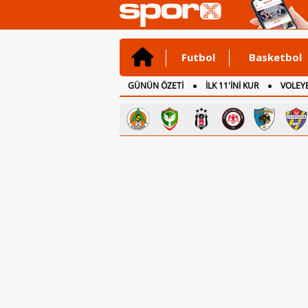
Futbol
Basketbol
GÜNÜN ÖZETİ
İLK 11'İNİ KUR
VOLEYB
CANLI ANLATIM
İNGİLTERE