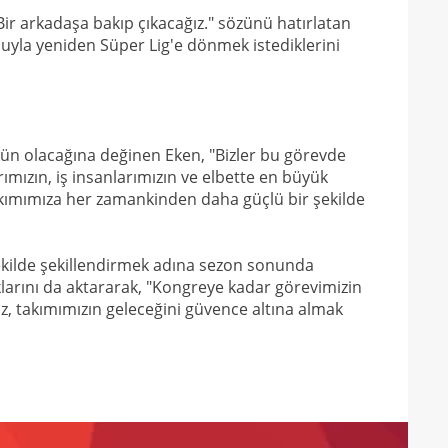
22
ir arkadaşa bakıp çıkacağız." sözünü hatırlatan
21
huyla yeniden Süper Lig'e dönmek istediklerini
21
Luk
21
Rulli
kün olacağına değinen Eken, "Bizler bu görevde
ımızın, iş insanlarımızın ve elbette en büyük
akımımıza her zamankinden daha güçlü bir şekilde
şekilde şekillendirmek adına sezon sonunda
klarını da aktararak, "Kongreye kadar görevimizin
, takımımızın geleceğini güvence altına almak