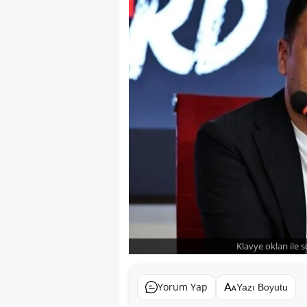
Klavye okları ile 
Yorum Yap
Yazı Boyutu