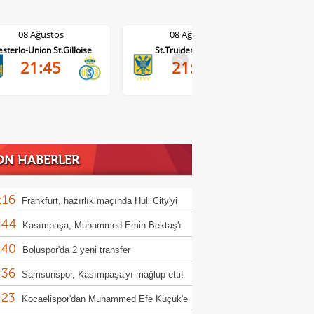
08 Ağustos
08 Ağustos
St.Truiden-Lommel
Standard Liege-Cercle Brugge
Wo
>
21:45
19:15
ON HABERLER
:16
Frankfurt, hazırlık maçında Hull City'yi
:44
rdi!
Kasımpaşa, Muhammed Emin Bektaş'ı
:40
ladı!
Boluspor'da 2 yeni transfer
:36
Samsunspor, Kasımpaşa'yı mağlup etti!
:23
Kocaelispor'dan Muhammed Efe Küçük'e