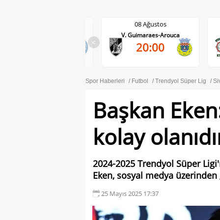
08 Ağustos
08 Ağustos
V. Guimaraes-Arouca
Maritimo-Casa Pia
0-0
<
20:00
DA
Spor Haberleri
Futbol
Trendyol Süper Lig
Si
Başkan Eken:
kolay olanıdı
2024-2025 Trendyol Süper Ligi
Eken, sosyal medya üzerinden ge
25 Mayıs 2025 17:37