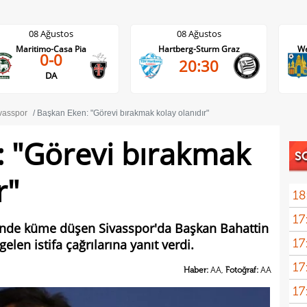
08 Ağustos
08 Ağustos
Hartberg-Sturm Graz
Westerlo-Union St.Gilloise
20:30
21:45
vasspor
Başkan Eken: "Görevi bırakmak kolay olanıdır"
 "Görevi bırakmak
S
r"
18
17
devi
'nde küme düşen Sivasspor'da Başkan Bahattin
17
len istifa çağrılarına yanıt verdi.
açık
17
Haber:
AA,
Fotoğraf:
AA
17