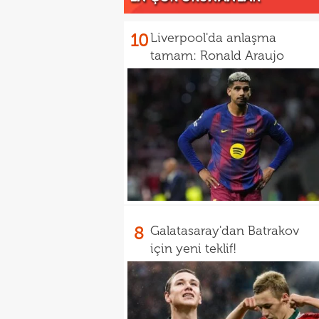
10
Liverpool'da anlaşma
tamam: Ronald Araujo
8
Galatasaray'dan Batrakov
için yeni teklif!