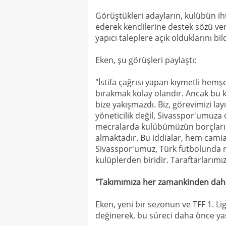
Görüştükleri adayların, kulübün ih
ederek kendilerine destek sözü ver
yapıcı taleplere açık olduklarını bild
Eken, şu görüşleri paylaştı:
"İstifa çağrısı yapan kıymetli hemş
bırakmak kolay olandır. Ancak bu 
bize yakışmazdı. Biz, görevimizi la
yöneticilik değil, Sivasspor'umuza 
mecralarda kulübümüzün borçları 
almaktadır. Bu iddialar, hem camia
Sivasspor'umuz, Türk futbolunda ma
kulüplerden biridir. Taraftarlarımı
"Takımımıza her zamankinden daha 
Eken, yeni bir sezonun ve TFF 1. Li
değinerek, bu süreci daha önce yaş