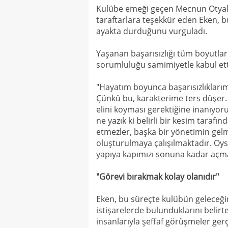
Kulübe emeği geçen Mecnun Otyakm
taraftarlara teşekkür eden Eken, 
ayakta durduğunu vurguladı.
Yaşanan başarısızlığı tüm boyutlar
sorumluluğu samimiyetle kabul etti
"Hayatım boyunca başarısızlıklar
Çünkü bu, karakterime ters düşer. 
elini koyması gerektiğine inanıyor
ne yazık ki belirli bir kesim taraf
etmezler, başka bir yönetimin gelmes
oluşturulmaya çalışılmaktadır. Oysa
yapıya kapımızı sonuna kadar açma
"Görevi bırakmak kolay olanıdır"
Eken, bu süreçte kulübün geleceği
istişarelerde bulunduklarını belir
insanlarıyla şeffaf görüşmeler gerçe