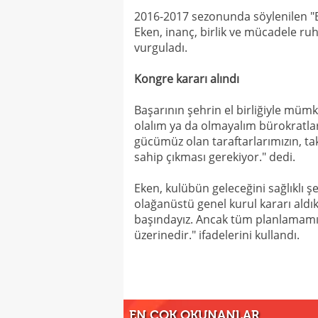
2016-2017 sezonunda söylenilen "B
Eken, inanç, birlik ve mücadele ru
vurguladı.
Kongre kararı alındı
Başarının şehrin el birliğiyle müm
olalım ya da olmayalım bürokratlar
gücümüz olan taraftarlarımızın, t
sahip çıkması gerekiyor." dedi.
Eken, kulübün geleceğini sağlıklı 
olağanüstü genel kurul kararı aldı
başındayız. Ancak tüm planlamamız
üzerinedir." ifadelerini kullandı.
EN ÇOK OKUNANLAR