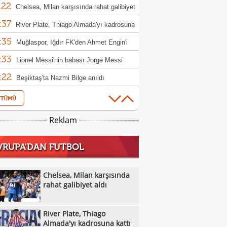
:22
llık imza
Chelsea, Milan karşısında rahat galibiyet
:37
River Plate, Thiago Almada'yı kadrosuna
:35
Muğlaspor, Iğdır FK'den Ahmet Engin'i
:33
fer etti
Lionel Messi'nin babası Jorge Messi
:22
tını kaybetti
Beşiktaş'ta Nazmi Bilge anıldı
:53
Ferran Torres PSG yolunda! 50 milyon
:53
luk transfer
Berkan Kutlu Konyaspor'a veda etti!
Reklam
:38
Salah'a Araklı'da arazi teklifi: O anlar ilgi
VRUPA'DAN FUTBOL
:16
ü
VakıfBank, Çek pasör çaprazı Monika
:09
cuska'yı transfer etti
Eski milli futbolcu Haluk Erdem hayatını
Chelsea, Milan karşısında
:06
etti
rahat galibiyet aldı
Trabzonspor'da transfer uçağı kalkıyor:
:57
win Nunez
Alanyaspor, Baran Ali Gezek ve Şahin
River Plate, Thiago
:48
i kadrosuna kattı
Trabzonspor'da Salah etkisi: Kombine
Almada'yı kadrosuna kattı