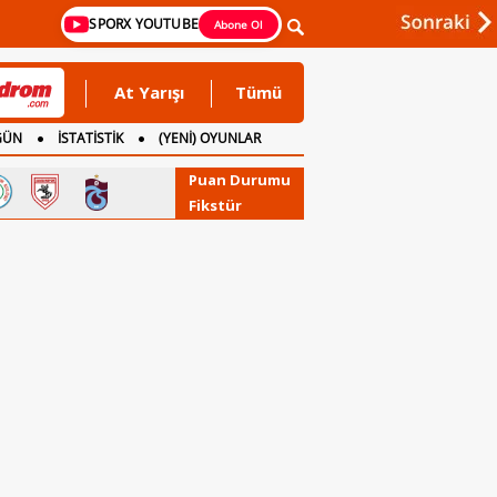
SPORX YOUTUBE
Abone Ol
At Yarışı
Tümü
GÜN
İSTATİSTİK
(YENİ) OYUNLAR
Puan Durumu
Fikstür