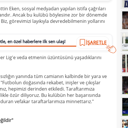
14
satı
tin Eken, sosyal medyadan yapılan istifa çağrıları
landır. Ancak bu kulübü böylesine zor bir dönemde
14
Erde
Biz, görevimizi layıkıyla devredebilmenin yollarını
14
için
14
Luk
le, en özel haberlere ilk sen ulaş!
İŞARETLE
13
13
Sala
üper Lig'e veda etmenin üzüntüsünü yaşadıklarını
13
sonu
12
sızlığın yanında tüm camianın kalbinde bir yara ve
arka
"Futbolun doğasında rekabet, inişler ve çıkışlar
12
itiraf
ız, hepimizi derinden etkiledi. Taraftarımıza
tenlikle özür diliyoruz. Bu kulübün her başarısında
12
ayrıl
duran vefakar taraftarlarımıza minnettarız."
12
talip
12
5 mi
ğildir"
11
Avru