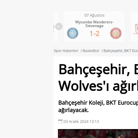
07 Ağustos
07 Ağustos
Wycombe Wanderers-
Middlesbrough-Wrexham
Stevenage
<
1-0
1-2
Spor Haberleri
Basketbol
Bahçeşehir, BKT Eur
Bahçeşehir, 
Wolves'ı ağı
Bahçeşehir Koleji, BKT Eurocu
ağırlayacak.
03 Aralık 2024 13:13