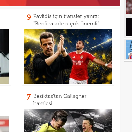
17
9
Pavlidis için transfer yanıtı:
17
"Benfica adına çok önemli"
17
100 
17
17
Ball
17
Emre
17
İki 
17
17
etti
7
Beşiktaş'tan Gallagher
17
spor
hamlesi
16
Köyb
16
Ivan
16
Dahl