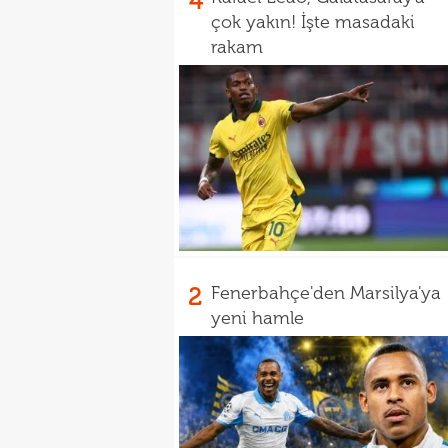
4
çok yakın! İşte masadaki
rakam
2
Fenerbahçe'den Marsilya'ya
yeni hamle