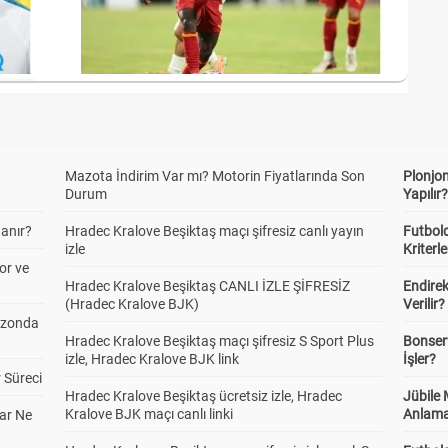
Mazota İndirim Var mı? Motorin Fiyatlarında Son
Plonjon
Durum
Yapılır
anır?
Hradec Kralove Beşiktaş maçı şifresiz canlı yayın
Futbold
izle
Kriterle
or ve
Hradec Kralove Beşiktaş CANLI İZLE ŞİFRESİZ
Endire
(Hradec Kralove BJK)
Verilir?
ezonda
Hradec Kralove Beşiktaş maçı şifresiz S Sport Plus
Bonserv
izle, Hradec Kralove BJK link
İşler?
 Süreci
Hradec Kralove Beşiktaş ücretsiz izle, Hradec
Jübile
Kralove BJK maçı canlı linki
Anlama
ar Ne