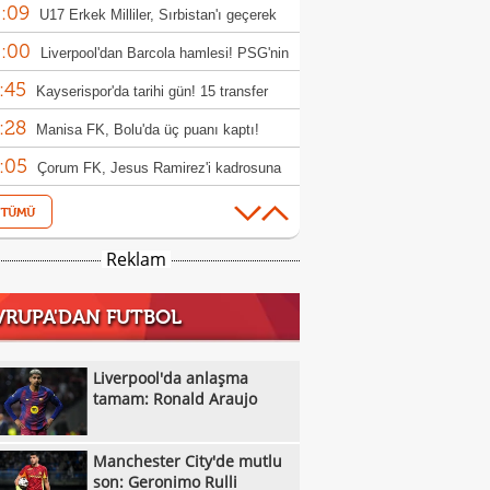
:09
rıldı
U17 Erkek Milliler, Sırbistan'ı geçerek
:00
le yükseldi!
Liverpool'dan Barcola hamlesi! PSG'nin
:45
bi dudak uçuklattı
Kayserispor'da tarihi gün! 15 transfer
:28
en!
Manisa FK, Bolu'da üç puanı kaptı!
:05
Çorum FK, Jesus Ramirez'i kadrosuna
:52
!
Fisnik Asllani'nin Leipzig'e transferi son
:52
 iptal oldu!
Erzurumspor, Ebosele ile anlaştı!
Reklam
:31
Metehan Altunbaş, Kocaelispor'da
VRUPA'DAN FUTBOL
:49
Fenerbahçe'ye müjdeli haber: Romelu
:29
aku
Filenin Sultanları, Fransa'yı yine devirdi!
Liverpool'da anlaşma
:13
tamam: Ronald Araujo
Manchester City'de mutlu son: Geronimo
:09
Kıvanç Taşyaran ve Buğra Ünal, Avrupa
Manchester City'de mutlu
:42
iyonası'nda finale yükseldi
Altay, Tuna Üzümcü ile topbaşı yaptı
son: Geronimo Rulli