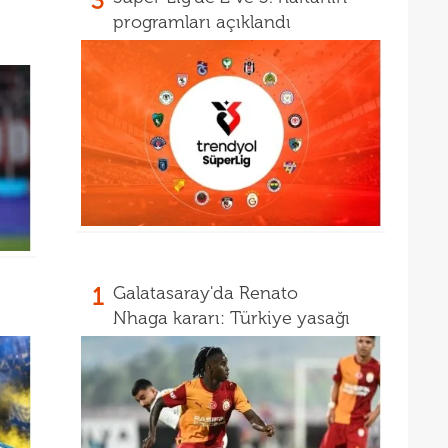
3
16
müjd
programları açıklandı
16
Tayl
15
pist
15
kadr
1
Galatasaray'da Renato
Nhaga kararı: Türkiye yasağı