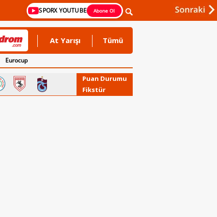
SPORX YOUTUBE
Abone Ol
At Yarışı
Tümü
Eurocup
Puan Durumu
Fikstür