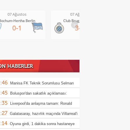
07 Ağustos
07 Ağustos
Club Brugge-Kortrijk
Altach-WSG Tirol
>
3-0
3-1
ON HABERLER
:46
Manisa FK Teknik Sorumlusu Selman
:45
un'dan galibiyet yorumu
Boluspor'dan sakatlık açıklaması:
:35
ula kemiği kırıldı"
Liverpool'da anlaşma tamam: Ronald
:27
jo
Galatasaray, hazırlık maçında Villarreal'i
:14
uk edecek
Oyuna girdi, 1 dakika sonra hastaneye