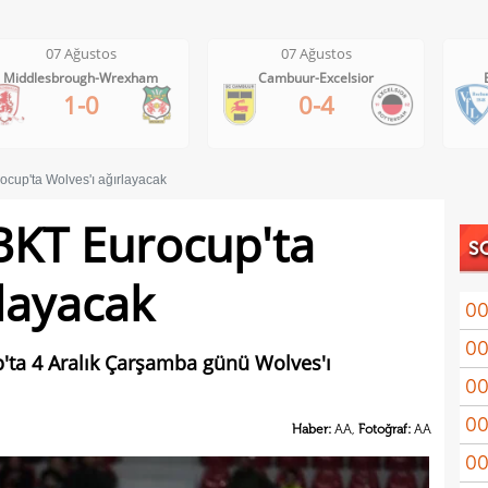
07 Ağustos
07 Ağustos
Cambuur-Excelsior
Bochum-Hertha Berlin
0-4
0-1
ocup'ta Wolves'ı ağırlayacak
BKT Eurocup'ta
S
rlayacak
00
00
Coşk
p'ta 4 Aralık Çarşamba günü Wolves'ı
00
"Fib
00
Arau
Haber:
AA,
Fotoğraf:
AA
00
kon