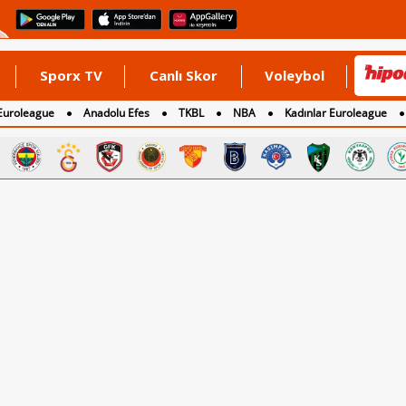
Sporx TV
Canlı Skor
Voleybol
Euroleague
Anadolu Efes
TKBL
NBA
Kadınlar Euroleague