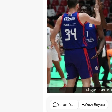
Klavye okları ile 
Yorum Yap
Yazı Boyutu