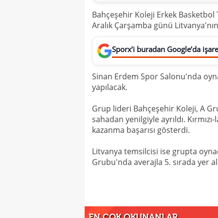
Bahçeşehir Koleji Erkek Basketbol
Aralık Çarşamba günü Litvanya'nın
Sporx’i buradan Google’da işaret
Sinan Erdem Spor Salonu'nda oyna
yapılacak.
Grup lideri Bahçeşehir Koleji, A G
sahadan yenilgiyle ayrıldı. Kırmızı
kazanma başarısı gösterdi.
Litvanya temsilcisi ise grupta oyna
Grubu'nda averajla 5. sırada yer al
EN ÇOK OKUNANLAR