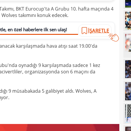
20
 Takımı, BKT Eurocup'ta A Grubu 10. hafta maçında 4
 Wolves takımını konuk edecek.
20
Ilıc
20
le, en özel haberlere ilk sen ulaş!
İŞARETLE
19
nacak karşılaşmada hava atışı saat 19.00'da
19
Inte
19
kattı
rubu'nda oynadığı 9 karşılaşmada sadece 1 kez
19
Süe
-lacivertliler, organizasyonda son 6 maçını da
19
tekli
19
dığı 9 müsabakada 5 galibiyet aldı. Wolves, A
ıyor.
18
Unit
18
oyun
18
İsve
18