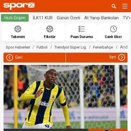
İLK11 KUR
Günün Özeti
At Yarışı Bankoları
TV'
Hızlı Erişim
Takımım
Fikstür
Puan Durumu
Canlı Skor
Anders
Spor Haberleri
Futbol
Trendyol Süper Lig
Fenerbahçe
İleri
Geri