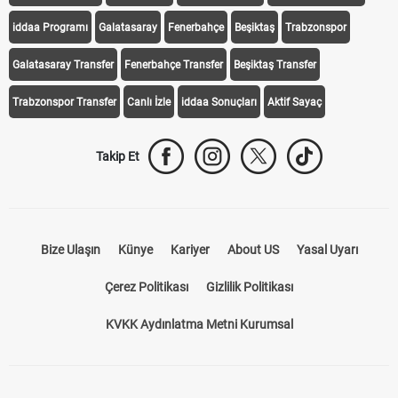
Transfer Haberleri
TV'de Bugün
Süper Lig Fikstür
Süper Lig Haberleri
iddaa Programı
Galatasaray
Fenerbahçe
Beşiktaş
Trabzonspor
Galatasaray Transfer
Fenerbahçe Transfer
Beşiktaş Transfer
Trabzonspor Transfer
Canlı İzle
iddaa Sonuçları
Aktif Sayaç
Takip Et
Bize Ulaşın
Künye
Kariyer
About US
Yasal Uyarı
Çerez Politikası
Gizlilik Politikası
KVKK Aydınlatma Metni Kurumsal