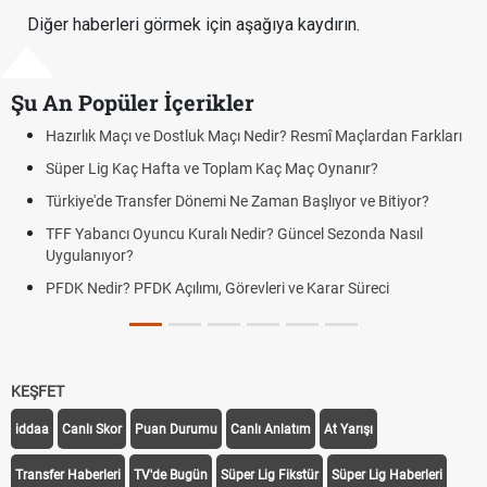
Diğer haberleri görmek için aşağıya kaydırın.
Şu An Popüler İçerikler
ık Maçı ve Dostluk Maçı Nedir? Resmî Maçlardan Farkları
Puan Duru
Lig Kaç Hafta ve Toplam Kaç Maç Oynanır?
Skor Ne D
e'de Transfer Dönemi Ne Zaman Başlıyor ve Bitiyor?
Futbol Na
bancı Oyuncu Kuralı Nedir? Güncel Sezonda Nasıl
Deplasman
nıyor?
Uygulanıy
edir? PFDK Açılımı, Görevleri ve Karar Süreci
DGS Sonu
Tarihini 
KEŞFET
iddaa
Canlı Skor
Puan Durumu
Canlı Anlatım
At Yarışı