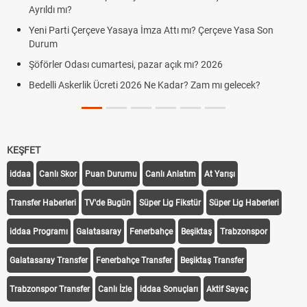
rıldı mı?
Hafta
ni Parti Çerçeve Yasaya İmza Attı mı? Çerçeve Yasa Son
Cumar
urum
Aras 
förler Odası cumartesi, pazar açık mı? 2026
Cumar
delli Askerlik Ücreti 2026 Ne Kadar? Zam mı gelecek?
Hazır
KEŞFET
iddaa
Canlı Skor
Puan Durumu
Canlı Anlatım
At Yarışı
Transfer Haberleri
TV'de Bugün
Süper Lig Fikstür
Süper Lig Haberleri
iddaa Programı
Galatasaray
Fenerbahçe
Beşiktaş
Trabzonspor
Galatasaray Transfer
Fenerbahçe Transfer
Beşiktaş Transfer
Trabzonspor Transfer
Canlı İzle
iddaa Sonuçları
Aktif Sayaç