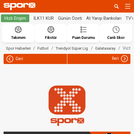
İLK11 KUR
Günün Özeti
At Yarışı Bankoları
TV'
Hızlı Erişim
Takımım
Fikstür
Puan Durumu
Canlı Skor
Victo
Spor Haberleri
Futbol
Trendyol Süper Lig
Galatasaray
İleri
Geri