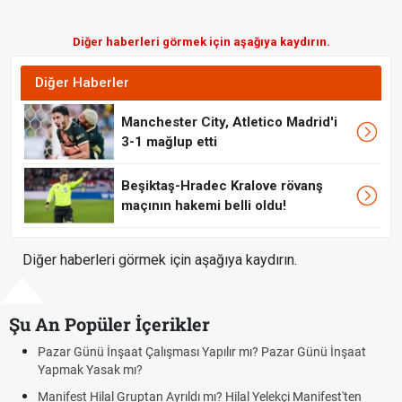
Diğer haberleri görmek için aşağıya kaydırın.
Diğer Haberler
Manchester City, Atletico Madrid'i
3-1 mağlup etti
Beşiktaş-Hradec Kralove rövanş
maçının hakemi belli oldu!
Diğer haberleri görmek için aşağıya kaydırın.
Şu An Popüler İçerikler
zar Günü İnşaat Çalışması Yapılır mı? Pazar Günü İnşaat
Bedel
apmak Yasak mı?
Kuyum
nifest Hilal Gruptan Ayrıldı mı? Hilal Yelekçi Manifest'ten
cumar