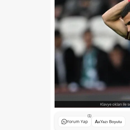
Klavye okları ile 
(1)
Yorum Yap
Yazı Boyutu