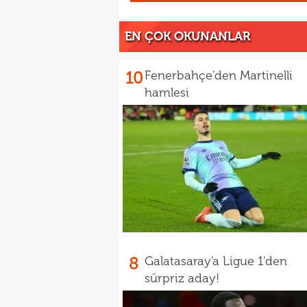
EN ÇOK OKUNANLAR
10
Fenerbahçe'den Martinelli
hamlesi
8
Galatasaray'a Ligue 1'den
sürpriz aday!