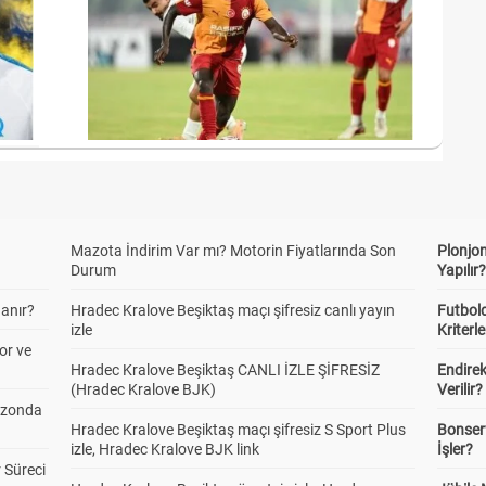
Mazota İndirim Var mı? Motorin Fiyatlarında Son
Plonjon
Durum
Yapılır
anır?
Hradec Kralove Beşiktaş maçı şifresiz canlı yayın
Futbold
izle
Kriterle
or ve
Hradec Kralove Beşiktaş CANLI İZLE ŞİFRESİZ
Endire
(Hradec Kralove BJK)
Verilir?
ezonda
Hradec Kralove Beşiktaş maçı şifresiz S Sport Plus
Bonserv
izle, Hradec Kralove BJK link
İşler?
 Süreci