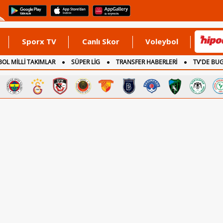
Sporx TV
Canlı Skor
Voleybol
OL MİLLİ TAKIMLAR
SÜPER LİG
TRANSFER HABERLERİ
TV'DE BU