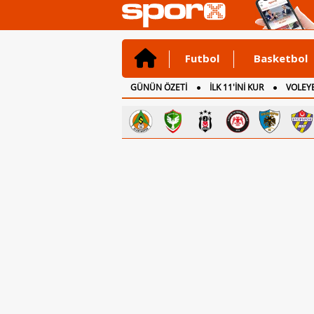
Futbol
Basketbol
GÜNÜN ÖZETİ
İLK 11'İNİ KUR
VOLEYB
CANLI ANLATIM
İNGİLTERE