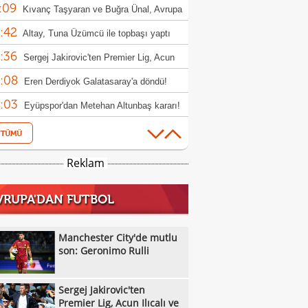
:09
Kıvanç Taşyaran ve Buğra Ünal, Avrupa
:42
iyonası'nda finale yükseldi
Altay, Tuna Üzümcü ile topbaşı yaptı
:36
Sergej Jakirovic'ten Premier Lig, Acun
:08
alı ve Türkiye açıklaması!
Eren Derdiyok Galatasaray'a döndü!
:03
Eyüpspor'dan Metehan Altunbaş kararı!
:53
Cristian Romero transferinde dev yarış:
:51
r, Atletico Madrid ve Arsenal
Bandırmaspor, 5 oyuncuyu kadrosuna
Reklam
:40
!
Melikgazi Kayseri Basketbol'da Emin
VRUPA'DAN FUTBOL
:37
l dönemi
Manchester City, Barcelona'nın Rodri
:33
fini reddetti!
Ümraniyespor'dan iki takviye!
Manchester City'de mutlu
:08
son: Geronimo Rulli
Newcastle United'dan Manchester
:53
ed'a Lewis Hall yanıtı!
Chelsea'de yaprak dökümü! Tam 16
Sergej Jakirovic'ten
:12
cu gönderilecek
Özel Sporcular Down Judo Milli Takımı,
Premier Lig, Acun Ilıcalı ve