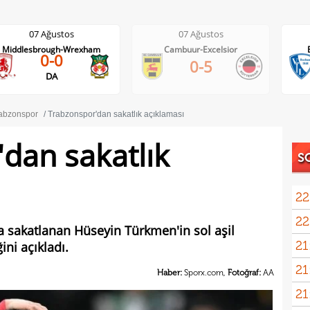
07 Ağustos
07 Ağustos
Cambuur-Excelsior
Bochum-Hertha Berlin
0-1
0-5
56'
abzonspor
Trabzonspor'dan sakatlık açıklaması
dan sakatlık
S
22
22
 sakatlanan Hüseyin Türkmen'in sol aşil
21
ini açıkladı.
21
Luk
Haber:
Sporx.com,
Fotoğraf:
AA
21