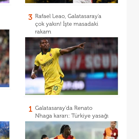
14
Fene
14
3
Rafael Leao, Galatasaray'a
13
çok yakın! İşte masadaki
heye
rakam
13
Türk
1
Galatasaray'da Renato
Nhaga kararı: Türkiye yasağı