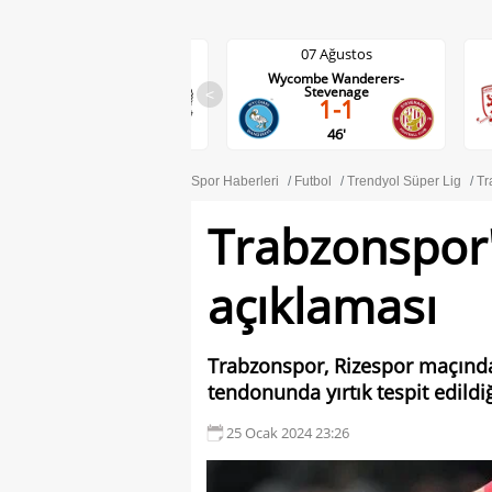
07 Ağustos
07 Ağustos
Wycombe Wanderers-
Middlesbrough-Wrexham
0-0
Stevenage
<
1-1
DA
46'
Spor Haberleri
Futbol
Trendyol Süper Lig
Tr
Trabzonspor'
açıklaması
Trabzonspor, Rizespor maçında
tendonunda yırtık tespit edildiğ
25 Ocak 2024 23:26