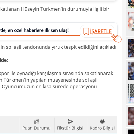
18
İsve
katlanan Hüseyin Türkmen'in durumuyla ilgili bir
18
17
le, en özel haberlere ilk sen ulaş!
İŞARETLE
17
 sol aşil tendonunda yırtık tespit edildiğini açıkladı.
17
100 
17
lde:
17
Ball
spor ile oynadığı karşılaşma sırasında sakatlanarak
17
 Türkmen'in yapılan muayenesinde sol aşil
Emre
tir. Oyuncumuzun en kısa sürede operasyonu
17
İki 
17
17
etti
17
spor
Puan Durumu
Fikstür Bilgisi
Kadro Bilgisi
16
Köyb