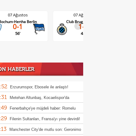
07 Ağustos
07 Ağustos
Club Brugge-Kortrijk
Altach-WSG Tirol
1-0
>
3-1
45'
ON HABERLER
:52
Erzurumspor, Ebosele ile anlaştı!
:31
Metehan Altunbaş, Kocaelispor'da
:49
Fenerbahçe'ye müjdeli haber: Romelu
:29
aku
Filenin Sultanları, Fransa'yı yine devirdi!
:13
Manchester City'de mutlu son: Geronimo