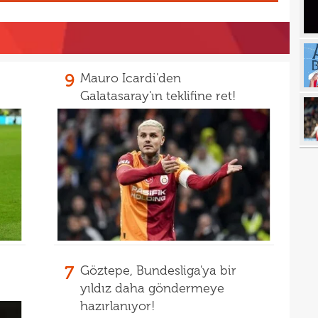
16
Ivan
16
Dahl
16
kon
9
Mauro Icardi'den
16
Galatasaray'ın teklifine ret!
deği
16
maaş
16
16
yala
16
Rak
16
için 
16
Çeky
16
Erok
7
Göztepe, Bundesliga'ya bir
yıldız daha göndermeye
16
şamp
hazırlanıyor!
16
12. 