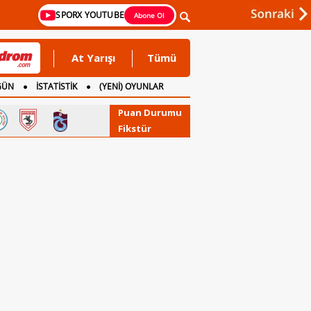
SPORX YOUTUBE
Abone Ol
At Yarışı
Tümü
GÜN
İSTATİSTİK
(YENİ) OYUNLAR
Puan Durumu
Fikstür