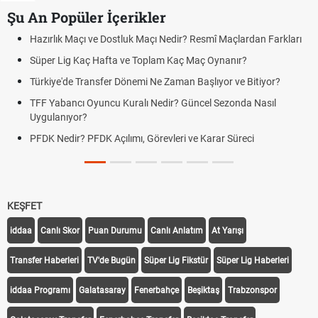
Şu An Popüler İçerikler
rlık Maçı ve Dostluk Maçı Nedir? Resmî Maçlardan Farkları
Puan D
er Lig Kaç Hafta ve Toplam Kaç Maç Oynanır?
Skor N
iye'de Transfer Dönemi Ne Zaman Başlıyor ve Bitiyor?
Futbol 
Yabancı Oyuncu Kuralı Nedir? Güncel Sezonda Nasıl
Deplas
ulanıyor?
Uygula
 Nedir? PFDK Açılımı, Görevleri ve Karar Süreci
DGS So
Tarihin
KEŞFET
iddaa
Canlı Skor
Puan Durumu
Canlı Anlatım
At Yarışı
Transfer Haberleri
TV'de Bugün
Süper Lig Fikstür
Süper Lig Haberleri
iddaa Programı
Galatasaray
Fenerbahçe
Beşiktaş
Trabzonspor