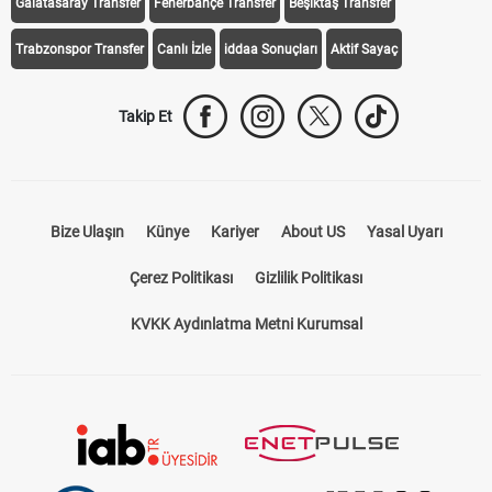
Galatasaray Transfer
Fenerbahçe Transfer
Beşiktaş Transfer
Trabzonspor Transfer
Canlı İzle
iddaa Sonuçları
Aktif Sayaç
Takip Et
Bize Ulaşın
Künye
Kariyer
About US
Yasal Uyarı
Çerez Politikası
Gizlilik Politikası
KVKK Aydınlatma Metni Kurumsal