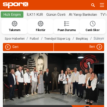
İLK11 KUR
Günün Özeti
At Yarışı Bankoları
TV'
Hızlı Erişim
Takımım
Fikstür
Puan Durumu
Canlı Skor
Süleyman
Spor Haberleri
Futbol
Trendyol Süper Lig
Beşiktaş
İleri
Geri