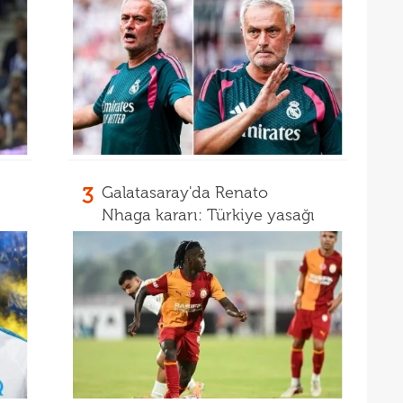
12
12
Vigo
12
Sörl
11
belli
3
Galatasaray'da Renato
Nhaga kararı: Türkiye yasağı