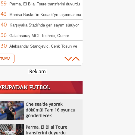
:59
Parma, El Bilal Toure transferini duyurdu
:43
Manisa Basket'in Kocaeli'ye taşınmasına
:40
milyon TL'lik tazminat davası
Karşıyaka Stadı'nda geri sayım sürüyor
:36
Galatasaray MCT Technic, Oumar
:30
o'yu transfer etti
Aleksandar Stanojevic, Cenk Tosun ve
:29
 Akbaba'dan Süper Lig mesajı
Trabzonspor, kamp kadrosunu açıkladı!
:12
eksik
Beşiktaş'tan Taylan Bulut kararı!
Reklam
:08
Bruno Fernandes, Altay Bayındır'a veda
VRUPA'DAN FUTBOL
:07
Dursun Özbek: "Galatasaray sadece bir
:05
 kulübü değil"
Göztepe ile Trabzonspor, İsmail
Chelsea'de yaprak
:54
aşı'nın jübilesi için sahada
dökümü! Tam 16 oyuncu
VakıfBank'tan smaçör takviyesi: Vanja
gönderilecek
:49
ovic kadroya katıldı
Hull City'den orta sahaya takviye: Hjerto-
Parma, El Bilal Toure
:49
 imzayı attı
Galatasaray, hazırlık maçında Villarreal'i
transferini duyurdu