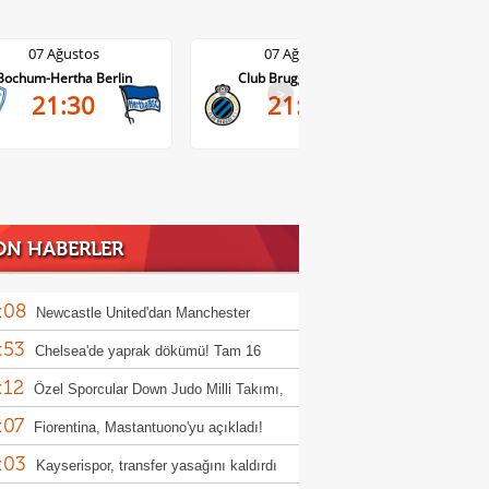
07 Ağustos
07 Ağustos
Club Brugge-Kortrijk
Altach-WSG Tirol
>
21:45
20:30
ON HABERLER
:08
Newcastle United'dan Manchester
:53
ed'a Lewis Hall yanıtı!
Chelsea'de yaprak dökümü! Tam 16
:12
cu gönderilecek
Özel Sporcular Down Judo Milli Takımı,
:07
ç'te 7 madalya kazandı
Fiorentina, Mastantuono'yu açıkladı!
:03
Kayserispor, transfer yasağını kaldırdı