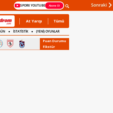
SPORX YOUTUBE
Abone Ol
At Yarışı
Tümü
GÜN
İSTATİSTİK
(YENİ) OYUNLAR
Puan Durumu
Fikstür