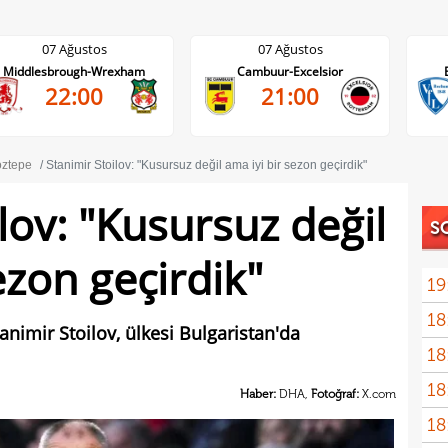
07 Ağustos
07 Ağustos
Cambuur-Excelsior
Bochum-Hertha Berlin
21:00
21:30
ztepe
Stanimir Stoilov: "Kusursuz değil ama iyi bir sezon geçirdik"
lov: "Kusursuz değil
S
ezon geçirdik"
19
18
Unit
animir Stoilov, ülkesi Bulgaristan'da
18
oyun
18
İsve
Haber:
DHA,
Fotoğraf:
X.com
18