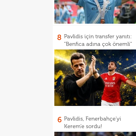
8
Pavlidis için transfer yanıtı:
"Benfica adına çok önemli"
6
Pavlidis, Fenerbahçe'yi
Kerem'e sordu!