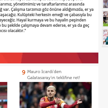
rımız, yönetimimiz ve taraftarlarımız arasında
16
Tayl
var. Çalışma tarzımızı göz önüne aldığımızda, er ya
aşacağız. Kulüpteki herkesin emeği ve çabasıyla bu
15
pist
meyeceğiz. Hayal kurmaya ve bu hayalin peşinden
15
kadr
bu şekilde çalışmaya devam ederse, er ya da geç
cısı olacaktır."
15
14
gönl
14
nası
14
açık
14
Sams
9
Mauro Icardi'den
14
Galatasaray'ın teklifine ret!
14
kötü
14
Fene
14
13
heye