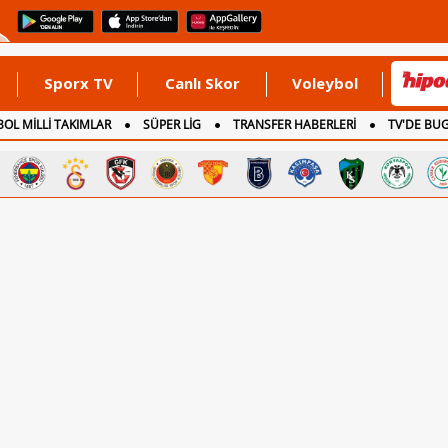
Sporx TV
Canlı Skor
Voleybol
OL MİLLİ TAKIMLAR
SÜPER LİG
TRANSFER HABERLERİ
TV'DE BU