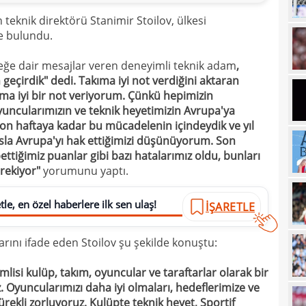
16
kon
teknik direktörü Stanimir Stoilov, ülkesi
e bulundu.
16
deği
16
maaş
eğe dair mesajlar veren deneyimli teknik adam
,
 geçirdik" dedi. Takıma iyi not verdiğini aktaran
16
ma iyi bir not veriyorum. Çünkü hepimizin
16
oyuncularımızın ve teknik heyetimizin Avrupa'ya
yala
 Son haftaya kadar bu mücadelenin içindeydik ve yıl
16
Rak
la Avrupa'yı hak ettiğimizi düşünüyorum. Son
ettiğimiz puanlar gibi bazı hatalarımız oldu, bunları
16
için 
rekiyor"
yorumunu yaptı.
16
Çeky
16
le, en özel haberlere ilk sen ulaş!
İŞARETLE
Erok
16
şamp
rını ifade eden Stoilov şu şekilde konuştu:
16
12. 
mlisi kulüp, takım, oyuncular ve taraftarlar olarak bir
16
Şamp
. Oyuncularımızı daha iyi olmaları, hedeflerimize ve
16
rekli zorluyoruz. Kulüpte teknik heyet, Sportif
müjd