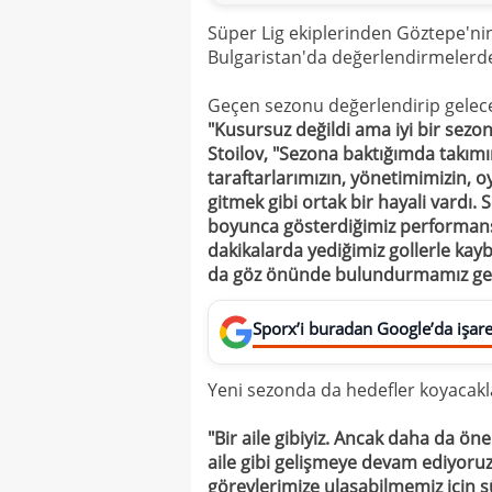
Süper Lig ekiplerinden Göztepe'nin 
Bulgaristan'da değerlendirmelerd
Geçen sezonu değerlendirip gelec
"Kusursuz değildi ama iyi bir sezon
Stoilov, "Sezona baktığımda takımı
taraftarlarımızın, yönetimimizin, 
gitmek gibi ortak bir hayali vardı.
boyunca gösterdiğimiz performans
dakikalarda yediğimiz gollerle kayb
da göz önünde bulundurmamız ge
Sporx’i buradan Google’da işaret
Yeni sezonda da hedefler koyacakla
"Bir aile gibiyiz. Ancak daha da öne
aile gibi gelişmeye devam ediyoruz
görevlerimize ulaşabilmemiz için sü