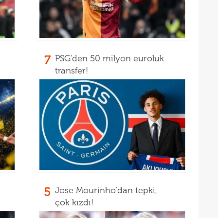
13
Türk
13
13
kalı
7
PSG'den 50 milyon euroluk
13
ikna
transfer!
13
ve e
13
görü
13
13
soru
12
gücü
12
12
haml
5
Jose Mourinho'dan tepki,
çok kızdı!
12
geli