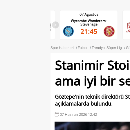
07 Ağustos
07 Ağustos
Wycombe Wanderers-
Middlesbrough-Wrexham
Stevenage
<
22:00
21:45
Spor Haberleri
Futbol
Trendyol Süper Lig
Gö
Stanimir Stoi
ama iyi bir s
Göztepe'nin teknik direktörü St
açıklamalarda bulundu.
07 Haziran 2026 12:42