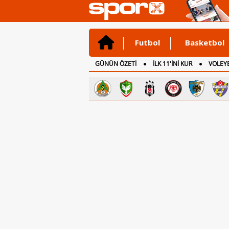
Futbol
Basketbol
GÜNÜN ÖZETİ
İLK 11'İNİ KUR
VOLEYB
CANLI ANLATIM
İNGİLTERE