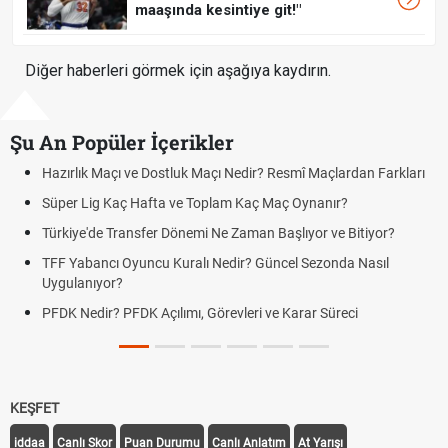
maaşında kesintiye git!"
Diğer haberleri görmek için aşağıya kaydırın.
Şu An Popüler İçerikler
ık Maçı ve Dostluk Maçı Nedir? Resmî Maçlardan Farkları
Puan Duru
Lig Kaç Hafta ve Toplam Kaç Maç Oynanır?
Skor Ne D
e'de Transfer Dönemi Ne Zaman Başlıyor ve Bitiyor?
Futbol Na
bancı Oyuncu Kuralı Nedir? Güncel Sezonda Nasıl
Deplasman
nıyor?
Uygulanıy
edir? PFDK Açılımı, Görevleri ve Karar Süreci
DGS Sonu
Tarihini 
KEŞFET