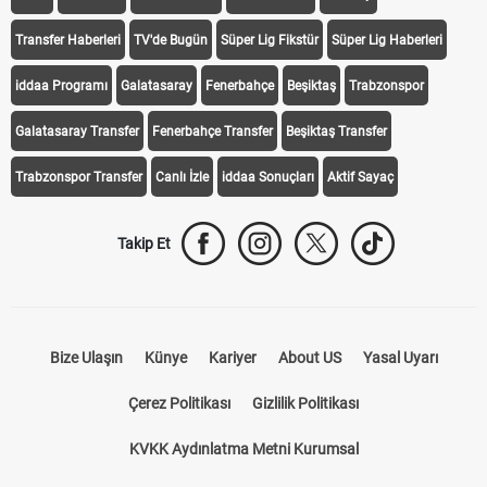
iddaa
Canlı Skor
Puan Durumu
Canlı Anlatım
At Yarışı
Transfer Haberleri
TV'de Bugün
Süper Lig Fikstür
Süper Lig Haberleri
iddaa Programı
Galatasaray
Fenerbahçe
Beşiktaş
Trabzonspor
Galatasaray Transfer
Fenerbahçe Transfer
Beşiktaş Transfer
Trabzonspor Transfer
Canlı İzle
iddaa Sonuçları
Aktif Sayaç
Takip Et
Bize Ulaşın
Künye
Kariyer
About US
Yasal Uyarı
Çerez Politikası
Gizlilik Politikası
KVKK Aydınlatma Metni Kurumsal