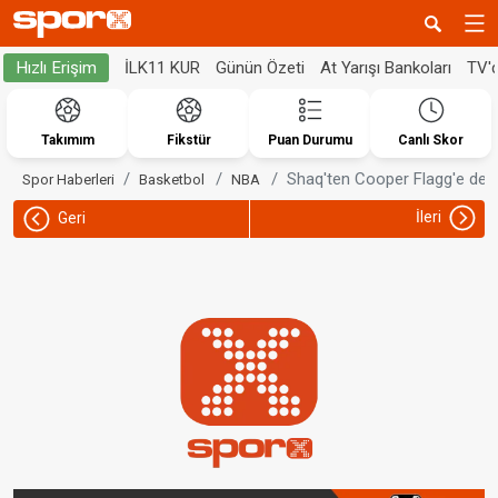
İLK11 KUR
Günün Özeti
At Yarışı Bankoları
TV'
Hızlı Erişim
Takımım
Fikstür
Puan Durumu
Canlı Skor
Shaq'ten Cooper Flagg'e dest
Spor Haberleri
Basketbol
NBA
İleri
Geri