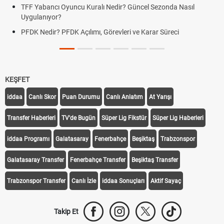
 Güncel Sezonda Nasıl
Deplasman Golü Kuralı Nedir? Hangi
Uygulanıyor?
i ve Karar Süreci
DGS Sonuçları Ne Zaman Açıklanaca
Tarihini Duyurdu
KEŞFET
iddaa
Canlı Skor
Puan Durumu
Canlı Anlatım
At Yarışı
Transfer Haberleri
TV'de Bugün
Süper Lig Fikstür
Süper Lig Haberleri
iddaa Programı
Galatasaray
Fenerbahçe
Beşiktaş
Trabzonspor
Galatasaray Transfer
Fenerbahçe Transfer
Beşiktaş Transfer
Trabzonspor Transfer
Canlı İzle
iddaa Sonuçları
Aktif Sayaç
Takip Et