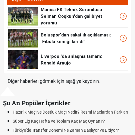
Manisa FK Teknik Sorumlusu
Selman Coşkun'dan galibiyet
yorumu
Boluspor'dan sakatlık açıklaması:
"Fibula kemiği kırıldı"
Liverpool'da anlaşma tamam:
Ronald Araujo
Diğer haberleri görmek için aşağıya kaydırın.
Şu An Popüler İçerikler
ir? Resmî Maçlardan Farkları
Puan Durumunda AG, OM ve Diğer Kıs
aç Maç Oynanır?
Skor Ne Demek? Sporda Skor ve Sonu
an Başlıyor ve Bitiyor?
Futbol Nasıl Oynanır? Temel Futbol Ku