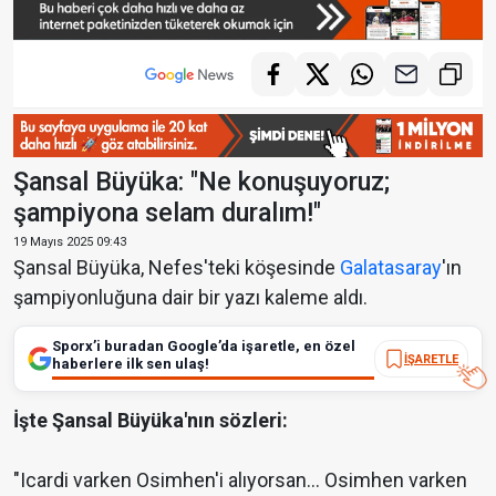
Şansal Büyüka: "Ne konuşuyoruz;
şampiyona selam duralım!"
19 Mayıs 2025 09:43
Şansal Büyüka, Nefes'teki köşesinde
Galatasaray
'ın
şampiyonluğuna dair bir yazı kaleme aldı.
Sporx’i buradan Google’da işaretle, en özel
İŞARETLE
haberlere ilk sen ulaş!
İşte Şansal Büyüka'nın sözleri:
"Icardi varken Osimhen'i alıyorsan… Osimhen varken