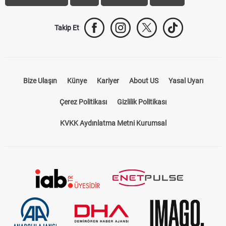
Trabzonspor Transfer
Canlı İzle
iddaa Sonuçları
Aktif Sayaç
Takip Et
Bize Ulaşın
Künye
Kariyer
About US
Yasal Uyarı
Çerez Politikası
Gizlilik Politikası
KVKK Aydınlatma Metni Kurumsal