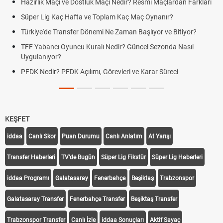
Hazırlık Maçı ve Dostluk Maçı Nedir? Resmî Maçlardan Farkları
Süper Lig Kaç Hafta ve Toplam Kaç Maç Oynanır?
Türkiye'de Transfer Dönemi Ne Zaman Başlıyor ve Bitiyor?
TFF Yabancı Oyuncu Kuralı Nedir? Güncel Sezonda Nasıl
Uygulanıyor?
PFDK Nedir? PFDK Açılımı, Görevleri ve Karar Süreci
KEŞFET
iddaa
Canlı Skor
Puan Durumu
Canlı Anlatım
At Yarışı
Transfer Haberleri
TV'de Bugün
Süper Lig Fikstür
Süper Lig Haberleri
iddaa Programı
Galatasaray
Fenerbahçe
Beşiktaş
Trabzonspor
Galatasaray Transfer
Fenerbahçe Transfer
Beşiktaş Transfer