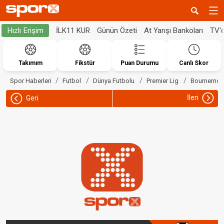
İLK11 KUR
Günün Özeti
At Yarışı Bankoları
TV'
Hızlı Erişim
Takımım
Fikstür
Puan Durumu
Canlı Skor
Spor Haberleri
Futbol
Dünya Futbolu
Premier Lig
Bournemou
İleri
Geri