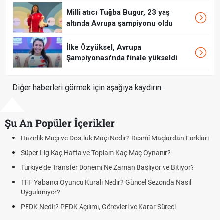
Milli atıcı Tuğba Bugur, 23 yaş
altında Avrupa şampiyonu oldu
İlke Özyüksel, Avrupa
Şampiyonası'nda finale yükseldi
Diğer haberleri görmek için aşağıya kaydırın.
Şu An Popüler İçerikler
 Maçlardan Farkları
Puan Durumunda AG, OM ve Diğer Kısaltmalar 
nanır?
Skor Ne Demek? Sporda Skor ve Sonuç Kavraml
or ve Bitiyor?
Futbol Nasıl Oynanır? Temel Futbol Kuralları
ezonda Nasıl
Deplasman Golü Kuralı Nedir? Hangi Organiza
Uygulanıyor?
r Süreci
DGS Sonuçları Ne Zaman Açıklanacak 2026? 
Tarihini Duyurdu