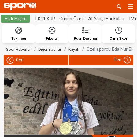
İLK11 KUR
Günün Özeti
At Yarışı Bankoları
TV'
Hızlı Erişim
Takımım
Fikstür
Puan Durumu
Canlı Skor
Özel sporcu Eda Nur Biçer
Spor Haberleri
Diğer Sporlar
Kayak
İleri
Geri