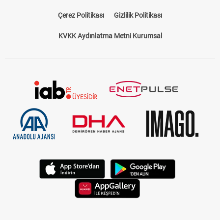
Bize Ulaşın
Künye
Kariyer
About US
Yasal Uyarı
Çerez Politikası
Gizlilik Politikası
KVKK Aydınlatma Metni Kurumsal