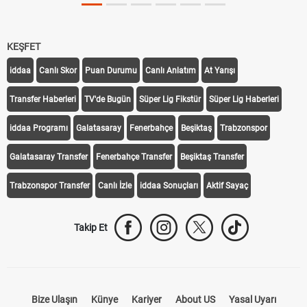
KEŞFET
iddaa
Canlı Skor
Puan Durumu
Canlı Anlatım
At Yarışı
Transfer Haberleri
TV'de Bugün
Süper Lig Fikstür
Süper Lig Haberleri
iddaa Programı
Galatasaray
Fenerbahçe
Beşiktaş
Trabzonspor
Galatasaray Transfer
Fenerbahçe Transfer
Beşiktaş Transfer
Trabzonspor Transfer
Canlı İzle
iddaa Sonuçları
Aktif Sayaç
Takip Et