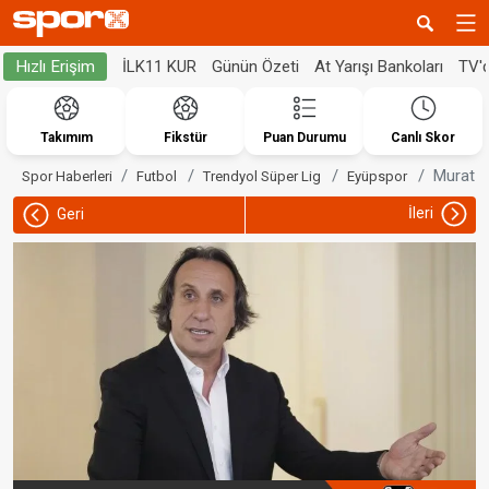
İLK11 KUR
Günün Özeti
At Yarışı Bankoları
TV'
Hızlı Erişim
Takımım
Fikstür
Puan Durumu
Canlı Skor
Murat Ö
Spor Haberleri
Futbol
Trendyol Süper Lig
Eyüpspor
İleri
Geri