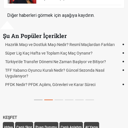
Diğer haberleri görmek için aşağıya kaydırın.
Şu An Popüler İçerikler
Puan Durumunda AG, OM ve Diğer Kısaltmalar Ne Anlama Gelir?
Skor Ne Demek? Sporda Skor ve Sonuç Kavramları
Futbol Nasıl Oynanır? Temel Futbol Kuralları
Deplasman Golü Kuralı Nedir? Hangi Organizasyonlarda
Uygulanıyor?
DGS Sonuçları Ne Zaman Açıklanacak 2026? ÖSYM Sonuç
Tarihini Duyurdu
KEŞFET
iddaa
Canlı Skor
Puan Durumu
Canlı Anlatım
At Yarışı