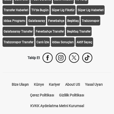
Transfer Haberleri
TV'de Bugün
Süper Lig Fikstür
Süper Lig Haberleri
iddaa Programı
Galatasaray
Fenerbahçe
Beşiktaş
Trabzonspor
Galatasaray Transfer
Fenerbahçe Transfer
Beşiktaş Transfer
Trabzonspor Transfer
Canlı İzle
iddaa Sonuçları
Aktif Sayaç
Takip Et
Bize Ulaşın
Künye
Kariyer
About US
Yasal Uyarı
Çerez Politikası
Gizlilik Politikası
KVKK Aydınlatma Metni Kurumsal