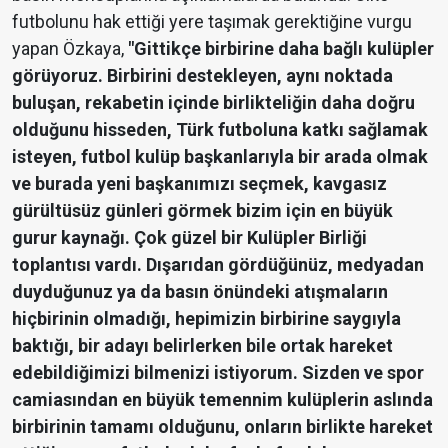
futbolunu hak ettiği yere taşımak gerektiğine vurgu
yapan Özkaya,
"Gittikçe birbirine daha bağlı kulüpler
görüyoruz. Birbirini destekleyen, aynı noktada
buluşan, rekabetin içinde birlikteliğin daha doğru
olduğunu hisseden, Türk futboluna katkı sağlamak
isteyen, futbol kulüp başkanlarıyla bir arada olmak
ve burada yeni başkanımızı seçmek, kavgasız
gürültüsüz günleri görmek bizim için en büyük
gurur kaynağı. Çok güzel bir Kulüpler Birliği
toplantısı vardı. Dışarıdan gördüğünüz, medyadan
duyduğunuz ya da basın önündeki atışmaların
hiçbirinin olmadığı, hepimizin birbirine saygıyla
baktığı, bir adayı belirlerken bile ortak hareket
edebildiğimizi bilmenizi istiyorum. Sizden ve spor
camiasından en büyük temennim kulüplerin aslında
birbirinin tamamı olduğunu, onların birlikte hareket