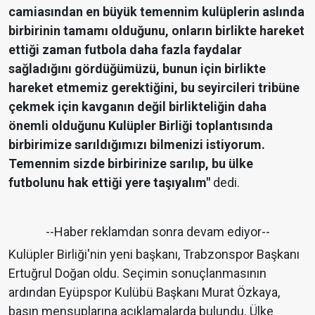
camiasından en büyük temennim kulüplerin aslında
birbirinin tamamı olduğunu, onların birlikte hareket
ettiği zaman futbola daha fazla faydalar
sağladığını gördüğümüzü, bunun için birlikte
hareket etmemiz gerektiğini, bu seyircileri tribüne
çekmek için kavganın değil birlikteliğin daha
önemli olduğunu Kulüpler Birliği toplantısında
birbirimize sarıldığımızı bilmenizi istiyorum.
Temennim sizde birbirinize sarılıp, bu ülke
futbolunu hak ettiği yere taşıyalım"
dedi.
--Haber reklamdan sonra devam ediyor--
Kulüpler Birliği'nin yeni başkanı, Trabzonspor Başkanı
Ertuğrul Doğan oldu. Seçimin sonuçlanmasının
ardından Eyüpspor Kulübü Başkanı Murat Özkaya,
basın mensuplarına açıklamalarda bulundu. Ülke