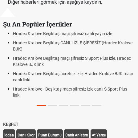
Diğer haberleri görmek için aşağıya kaydırın.
Şu An Popüler İçerikler
ve Beşiktaş maçı şifresiz canlı yayın izle
Hradec Kralove -
ove Beşiktaş CANLI İZLE ŞİFRESİZ (Hradec Kralove
Hradec Kralove 
BJK link
ve Beşiktaş maçı şifresiz S Sport Plus izle, Hradec
Trivela Nedir? T
 link
Röveşata Nedir
ove Beşiktaş ücretsiz izle, Hradec Kralove BJK maçı
Plonjon Nedir? 
ve - Beşiktaş maçı şifresiz izle canlı S Sport Plus
KEŞFET
iddaa
Canlı Skor
Puan Durumu
Canlı Anlatım
At Yarışı