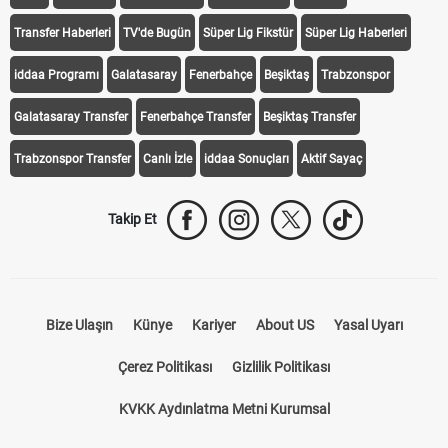
Transfer Haberleri
TV'de Bugün
Süper Lig Fikstür
Süper Lig Haberleri
iddaa Programı
Galatasaray
Fenerbahçe
Beşiktaş
Trabzonspor
Galatasaray Transfer
Fenerbahçe Transfer
Beşiktaş Transfer
Trabzonspor Transfer
Canlı İzle
iddaa Sonuçları
Aktif Sayaç
Takip Et
Bize Ulaşın
Künye
Kariyer
About US
Yasal Uyarı
Çerez Politikası
Gizlilik Politikası
KVKK Aydınlatma Metni Kurumsal