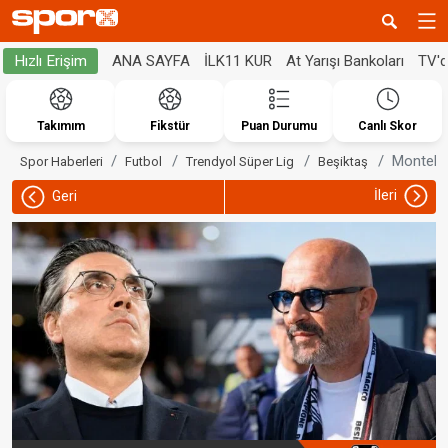
ANA SAYFA
İLK11 KUR
At Yarışı Bankoları
TV'
Hızlı Erişim
Takımım
Fikstür
Puan Durumu
Canlı Skor
Montella
Spor Haberleri
Futbol
Trendyol Süper Lig
Beşiktaş
İleri
Geri