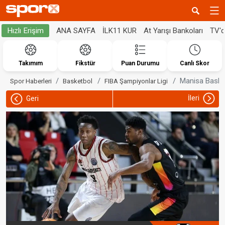
ANA SAYFA
İLK11 KUR
At Yarışı Bankoları
TV'
Hızlı Erişim
Takımım
Fikstür
Puan Durumu
Canlı Skor
Manisa Basket
Spor Haberleri
Basketbol
FIBA Şampiyonlar Ligi
İleri
Geri