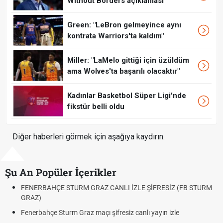
Without Borders açıklaması
Green: "LeBron gelmeyince aynı
kontrata Warriors'ta kaldım"
Miller: "LaMelo gittiği için üzüldüm
ama Wolves'ta başarılı olacaktır"
Kadınlar Basketbol Süper Ligi'nde
fikstür belli oldu
Diğer haberleri görmek için aşağıya kaydırın.
Şu An Popüler İçerikler
FRESİZ (FB STURM
Fındık Fiyatı Açıklandı mı? 2026 TMO Fındık Alım 
Oldu mu?
yın izle
Altın Yükselecek mi, Yükselir mi? Altın Fiyatları 
Beklentiler