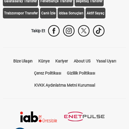
Galatasaray Transfer
Fenerbahçe Transfer
Beşiktaş Transfer
Trabzonspor Transfer
Canlı İzle
iddaa Sonuçları
Aktif Sayaç
Takip Et
Bize Ulaşın
Künye
Kariyer
About US
Yasal Uyarı
Çerez Politikası
Gizlilik Politikası
KVKK Aydınlatma Metni Kurumsal