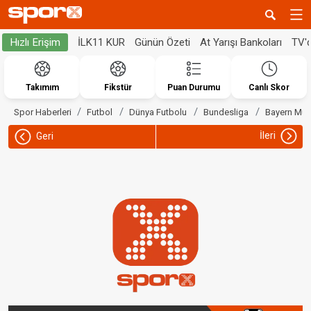
İLK11 KUR
Günün Özeti
At Yarışı Bankoları
TV'
Hızlı Erişim
Takımım
Fikstür
Puan Durumu
Canlı Skor
Spor Haberleri
Futbol
Dünya Futbolu
Bundesliga
Bayern Mün
İleri
Geri