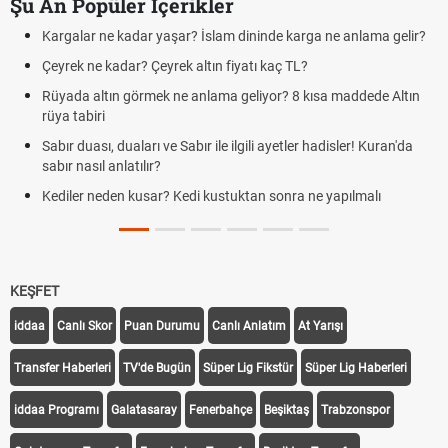
Şu An Popüler İçerikler
 dininde karga ne anlama gelir?
Futbolda ofsayt nedir? Ofsayt nasıl
iyatı kaç TL?
Kravat nasıl bağlanır? En kolay k
geliyor? 8 kısa maddede Altın
Cemre düştü mü? Kış cemresi ne 
demek
ilgili ayetler hadisler! Kuran'da
Rüyada kedi görmek en anlama geli
Evde çilek reçeli nasıl yapılır? Kimse
uktan sonra ne yapılmalı
tarifi
KEŞFET
iddaa
Canlı Skor
Puan Durumu
Canlı Anlatım
At Yarışı
Transfer Haberleri
TV'de Bugün
Süper Lig Fikstür
Süper Lig Haberleri
iddaa Programı
Galatasaray
Fenerbahçe
Beşiktaş
Trabzonspor