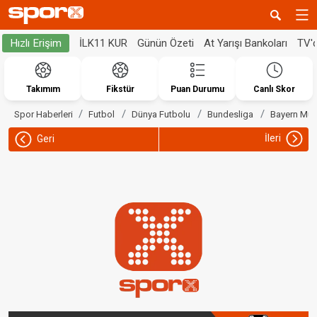
İLK11 KUR
Günün Özeti
At Yarışı Bankoları
TV'
Hızlı Erişim
Takımım
Fikstür
Puan Durumu
Canlı Skor
Spor Haberleri
Futbol
Dünya Futbolu
Bundesliga
Bayern Mün
İleri
Geri