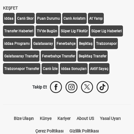
KEŞFET
iddaa
Canlı Skor
Puan Durumu
Canlı Anlatım
At Yarışı
Transfer Haberleri
TV'de Bugün
Süper Lig Fikstür
Süper Lig Haberleri
iddaa Programı
Galatasaray
Fenerbahçe
Beşiktaş
Trabzonspor
Galatasaray Transfer
Fenerbahçe Transfer
Beşiktaş Transfer
Trabzonspor Transfer
Canlı İzle
iddaa Sonuçları
Aktif Sayaç
Takip Et
Bize Ulaşın
Künye
Kariyer
About US
Yasal Uyarı