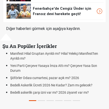
Fenerbahçe'de Cengiz Ünder için
Fransız devi harekete geçti!
Diğer haberleri görmek için aşağıya kaydırın.
Şu An Popüler İçerikler
Manifest Hilal Gruptan Ayrıldı mı? Hilal Yelekçi Manifest'ten
K
Ayrıldı mı?
c
Yeni Parti Çerçeve Yasaya İmza Attı mı? Çerçeve Yasa Son
H
Durum
C
Şöförler Odası cumartesi, pazar açık mı? 2026
A
C
Bedelli Askerlik Ücreti 2026 Ne Kadar? Zam mı gelecek?
H
Bedelli askerlik çarşı izni var mı? 2026 ziyaret var mı?
S