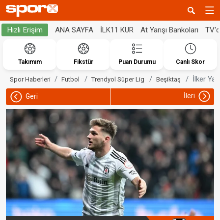
ANA SAYFA
İLK11 KUR
At Yarışı Bankoları
TV'
Hızlı Erişim
Takımım
Fikstür
Puan Durumu
Canlı Skor
İlker Yağ
Spor Haberleri
Futbol
Trendyol Süper Lig
Beşiktaş
İleri
Geri