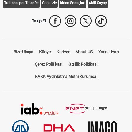
Galatasaray Transfer
Fenerbahçe Transfer
Beşiktaş Transfer
Trabzonspor Transfer
Canlı İzle
iddaa Sonuçları
Aktif Sayaç
Takip Et
Bize Ulaşın
Künye
Kariyer
About US
Yasal Uyarı
Çerez Politikası
Gizlilik Politikası
KVKK Aydınlatma Metni Kurumsal