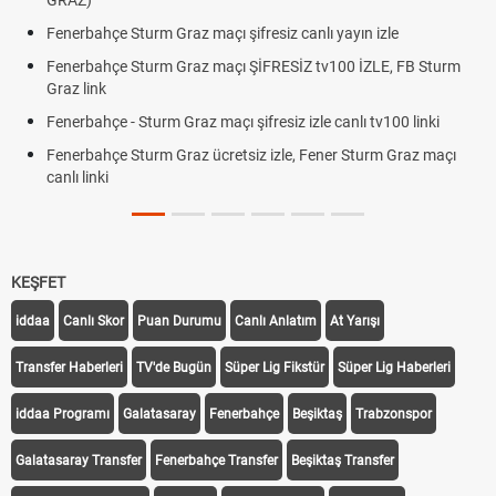
Oldu mu?
raz maçı şifresiz canlı yayın izle
Altın Yükselecek mi, Y
Beklentiler
 Graz maçı ŞİFRESİZ tv100 İZLE, FB Sturm
12. Yargı Paketi Res
Dakika Gelişmeleri
 Graz maçı şifresiz izle canlı tv100 linki
Fenerbahçe - Sturm 
Graz ücretsiz izle, Fener Sturm Graz maçı
Rövanşı Saat Kaçta,
Trabzonspor Avrupa 
Off Tarihi Belli Oldu
KEŞFET
iddaa
Canlı Skor
Puan Durumu
Canlı Anlatım
At Yarışı
Transfer Haberleri
TV'de Bugün
Süper Lig Fikstür
Süper Lig Haberleri
iddaa Programı
Galatasaray
Fenerbahçe
Beşiktaş
Trabzonspor