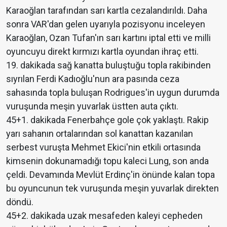
Karaoğlan tarafından sarı kartla cezalandırıldı. Daha
sonra VAR'dan gelen uyarıyla pozisyonu inceleyen
Karaoğlan, Ozan Tufan'ın sarı kartını iptal etti ve milli
oyuncuyu direkt kırmızı kartla oyundan ihraç etti.
19. dakikada sağ kanatta buluştuğu topla rakibinden
sıyrılan Ferdi Kadıoğlu'nun ara pasında ceza
sahasında topla buluşan Rodrigues'in uygun durumda
vuruşunda meşin yuvarlak üstten auta çıktı.
45+1. dakikada Fenerbahçe gole çok yaklaştı. Rakip
yarı sahanın ortalarından sol kanattan kazanılan
serbest vuruşta Mehmet Ekici'nin etkili ortasında
kimsenin dokunamadığı topu kaleci Lung, son anda
çeldi. Devamında Mevlüt Erdinç'in önünde kalan topa
bu oyuncunun tek vuruşunda meşin yuvarlak direkten
döndü.
45+2. dakikada uzak mesafeden kaleyi cepheden