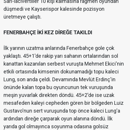
Sarı-lacivertliler 10 kişi kalmasına rağmen oyundan
düşmedi ve Kayserispor kalesinde pozisyon
üretmeye çalıştı.
FENERBAHÇE İKİ KEZ DİREĞE TAKILDI
İlk yarının uzatma anlarında Fenerbahçe gole çok
yaklaştı. 45+1'de rakip yarı sahanın ortalarından sol
kanattan kazanılan serbest vuruşta Mehmet Ekici'nin
etkili ortasında kimsenin dokunamadığı topu kaleci
Lung, son anda çeldi. Devamında Mevlüt Erdinç'in
önünde kalan topa bu oyuncunun tek vuruşunda
meşin yuvarlak direkten döndü. 45+2'de ise uzak
mesafeden kaleyi cepheden gören bir bölgeden Luiz
Gustavo'nun sert vuruşunda top önce kaleci Lung'a
ardından direğe çarparak oyun alanına döndü. İlk
yarıda gol olmayınca soyunma odasına golsüz