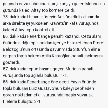
pasında ceza sahasında karşı karşıya gelen Mensah'ın
şutunda kaleci Altay top kornere çeldi.
78. dakikada Hasan Hüseyin Acar'ın etkili ortasında
arka direkte iyi yükselen Kravets'in kafa vuruşunda
kaleci Altay topu kontrol etti.
86. dakikada Fenerbahçe penaltı kazandı. Ceza alanı
önünde aldığı topla soldan içeriye hareketlenen Emre
Belözoğlu'nun ortasında savunmada Situm'un eline
çarpan topta hakem Atilla Karaoğlan penaltı noktasını
gösterdi.
87. dakikada topun başına geçen Muric'in penaltı
vuruşunda top ağlarla buluştu: 1-1.
88. dakikada Fenerbahçe öne geçti. Yayın önünde
topla buluşan Luiz Gustavo'nun kaleyi cepheden
gören noktadan etkili vuruşunda meşin yuvarlak
filelerle buluştu: 2-1.