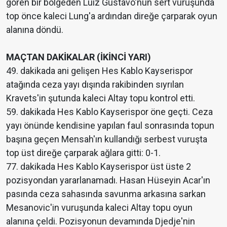
gören bir bölgeden Luiz Gustavo'nun sert vuruşunda
top önce kaleci Lung'a ardından direğe çarparak oyun
alanına döndü.
MAÇTAN DAKİKALAR (İKİNCİ YARI)
49. dakikada ani gelişen Hes Kablo Kayserispor
atağında ceza yayı dışında rakibinden sıyrılan
Kravets'in şutunda kaleci Altay topu kontrol etti.
59. dakikada Hes Kablo Kayserispor öne geçti. Ceza
yayı önünde kendisine yapılan faul sonrasında topun
başına geçen Mensah'ın kullandığı serbest vuruşta
top üst direğe çarparak ağlara gitti: 0-1.
77. dakikada Hes Kablo Kayserispor üst üste 2
pozisyondan yararlanamadı. Hasan Hüseyin Acar'ın
pasında ceza sahasında savunma arkasına sarkan
Mesanovic'in vuruşunda kaleci Altay topu oyun
alanına çeldi. Pozisyonun devamında Djedje'nin