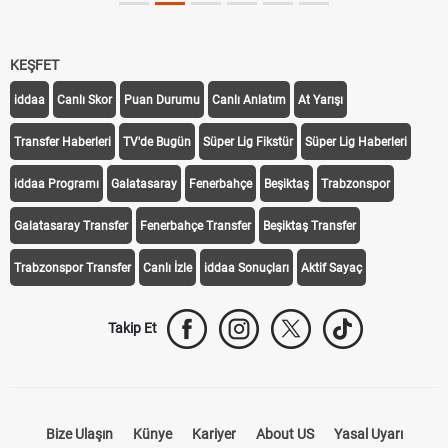
KEŞFET
iddaa
Canlı Skor
Puan Durumu
Canlı Anlatım
At Yarışı
Transfer Haberleri
TV'de Bugün
Süper Lig Fikstür
Süper Lig Haberleri
iddaa Programı
Galatasaray
Fenerbahçe
Beşiktaş
Trabzonspor
Galatasaray Transfer
Fenerbahçe Transfer
Beşiktaş Transfer
Trabzonspor Transfer
Canlı İzle
iddaa Sonuçları
Aktif Sayaç
Takip Et
Bize Ulaşın
Künye
Kariyer
About US
Yasal Uyarı