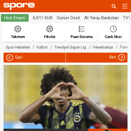
İLK11 KUR
Günün Özeti
At Yarışı Bankoları
TV'
Hızlı Erişim
Takımım
Fikstür
Puan Durumu
Canlı Skor
Fener
Spor Haberleri
Futbol
Trendyol Süper Lig
Fenerbahçe
İleri
Geri