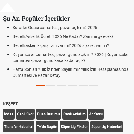
Şu An Popüler İçerikler
Şöförler Odası cumartesi, pazar açık mı? 2026
Ara
Cum
Bedelli Askerlik Ücreti 2026 Ne Kadar? Zam mı gelecek?
Haz
Bedelli askerlik çarşı izni var mı? 2026 ziyaret var mı?
Süp
Kuyumcular cumartesi, pazar günü açık mı? 2026 | Kuyumcular
cumartesi-pazar günü kaça kadar açık?
Tür
Hafta Sonları Yıllık İzinden Sayılır mı? Yıllık İzin Hesaplamasında
TFF
Cumartesi ve Pazar Detayı
Uyg
KEŞFET
iddaa
Canlı Skor
Puan Durumu
Canlı Anlatım
At Yarışı
Transfer Haberleri
TV'de Bugün
Süper Lig Fikstür
Süper Lig Haberleri