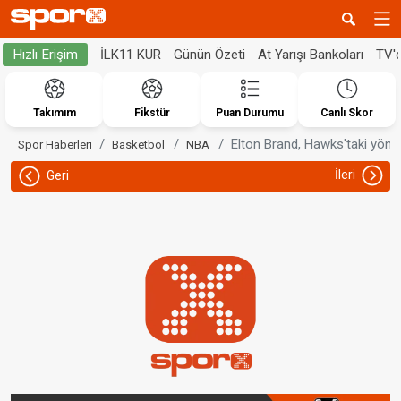
İLK11 KUR
Günün Özeti
At Yarışı Bankoları
TV'
Hızlı Erişim
Takımım
Fikstür
Puan Durumu
Canlı Skor
Elton Brand, Hawks'taki yöneti
Spor Haberleri
Basketbol
NBA
İleri
Geri