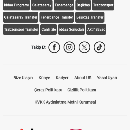
iddaa Programı
Galatasaray
Fenerbahçe
Beşiktaş
Trabzonspor
Galatasaray Transfer
Fenerbahçe Transfer
Beşiktaş Transfer
Trabzonspor Transfer
Canlı İzle
iddaa Sonuçları
Aktif Sayaç
Takip Et
Bize Ulaşın
Künye
Kariyer
About US
Yasal Uyarı
Çerez Politikası
Gizlilik Politikası
KVKK Aydınlatma Metni Kurumsal