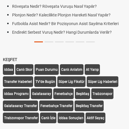
uruşu Nasıl Yapılır?
Jübile Maçı Nedir? Futbolda J
onjon Hareketi Nasıl Yapılır?
Futbolda Averaj Nedir? Genel Av
Farklar
zisyonun Asist Sayılma Kriterleri
Futbolda Ofsayt Nedir? Ofsayt 
r? Hangi Durumlarda Verilir?
Açık Lise Kayıtları Ne Zaman 
Yenileme ve Yeni Kayıt Tarihleri
KEŞFET
iddaa
Canlı Skor
Puan Durumu
Canlı Anlatım
At Yarışı
Transfer Haberleri
TV'de Bugün
Süper Lig Fikstür
Süper Lig Haberleri
iddaa Programı
Galatasaray
Fenerbahçe
Beşiktaş
Trabzonspor
Galatasaray Transfer
Fenerbahçe Transfer
Beşiktaş Transfer