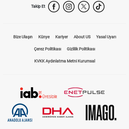
Trabzonspor Transfer
Canlı İzle
iddaa Sonuçları
Aktif Sayaç
Takip Et
Bize Ulaşın
Künye
Kariyer
About US
Yasal Uyarı
Çerez Politikası
Gizlilik Politikası
KVKK Aydınlatma Metni Kurumsal