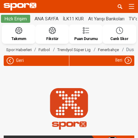
ANA SAYFA
İLK11 KUR
At Yarışı Bankoları
TV'
Hızlı Erişim
Takımım
Fikstür
Puan Durumu
Canlı Skor
Dusan
Spor Haberleri
Futbol
Trendyol Süper Lig
Fenerbahçe
İleri
Geri