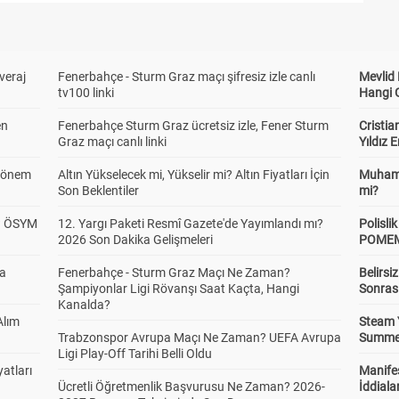
veraj
Fenerbahçe - Sturm Graz maçı şifresiz izle canlı
Mevlid
tv100 linki
Hangi 
en
Fenerbahçe Sturm Graz ücretsiz izle, Fener Sturm
Cristia
Graz maçı canlı linki
Yıldız 
 Dönem
Altın Yükselecek mi, Yükselir mi? Altın Fiyatları İçin
Muhamm
Son Beklentiler
mi?
? ÖSYM
12. Yargı Paketi Resmî Gazete'de Yayımlandı mı?
Polisl
2026 Son Dakika Gelişmeleri
POMEM 
da
Fenerbahçe - Sturm Graz Maçı Ne Zaman?
Belirsi
Şampiyonlar Ligi Rövanşı Saat Kaçta, Hangi
Sonras
Kanalda?
Alım
Steam 
Trabzonspor Avrupa Maçı Ne Zaman? UEFA Avrupa
Summer 
Ligi Play-Off Tarihi Belli Oldu
atları
Manifes
Ücretli Öğretmenlik Başvurusu Ne Zaman? 2026-
İddiala