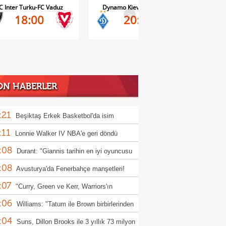
Dynamo Kiev-Qarabag FK
FC Twente-Dunajska Streda
>
20:00
21:00
ON HABERLER
:21
Beşiktaş Erkek Basketbol'da isim
:11
sorluğu gelişmesi!
Lonnie Walker IV NBA'e geri döndü
:08
Durant: "Giannis tarihin en iyi oyuncusu
:08
lir"
Avusturya'da Fenerbahçe manşetleri!
:07
"Curry, Green ve Kerr, Warriors'ın
:06
munu kabullendi" iddiası
Williams: "Tatum ile Brown birbirlerinden
:04
hoşlanmıyor değildi"
Suns, Dillon Brooks ile 3 yıllık 73 milyon