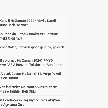
 Kandili Ne Zaman 2026? Mevlid Kandili
Güne Denk Geliyor?
no Ronaldo Futbolu Bıraktı mı? Portekizli
Emekli Oldu mu?
ed Salah, Trabzonspor'a geldi mi, gelecek
ik Başvurusu Ne Zaman 2026? PMYO,
ve PAEM Başvuru Takviminde Son Durum
z Alacak Davası Kalktı mı? 12. Yargı Paketi
ı Son Durum
Yaz İndirimleri Ne Zaman 2026? Steam
Sale Tarihleri Belli Oldu
t Londra'ya mı Taşınıyor? Tolga Akış'tan
ra Açıklama Geldi