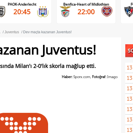
Benfica-Heart of Midlothian
FC Inter Turku-FC Vaduz
22:00
18:00
A
Juventus
Dev maçta kazanan Juventus!
zanan Juventus!
S
sında Milan'ı 2-0'lık skorla mağlup etti.
13
Haber:
Sporx.com,
Fotoğraf:
Imago
13
spon
13
13
olabi
13
13
duru
13
hiç 