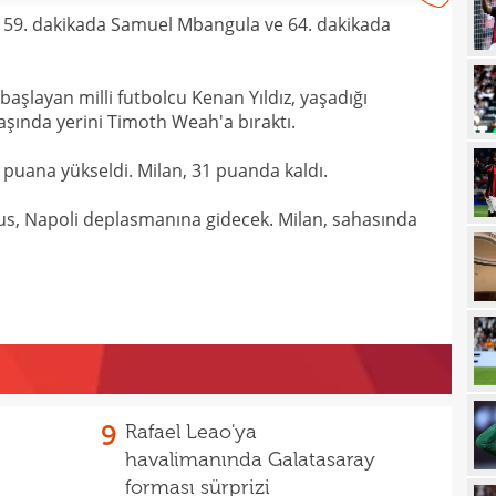
eri 59. dakikada Samuel Mbangula ve 64. dakikada
10
10
mena
başlayan milli futbolcu Kenan Yıldız, yaşadığı
09
aldı
başında yerini Timoth Weah'a bıraktı.
09
sözl
puana yükseldi. Milan, 31 puanda kaldı.
09
düş
tus, Napoli deplasmanına gidecek. Milan, sahasında
08
düny
08
tran
08
değe
08
08
değe
01
bile!
9
Rafael Leao'ya
havalimanında Galatasaray
01
11'le
forması sürprizi