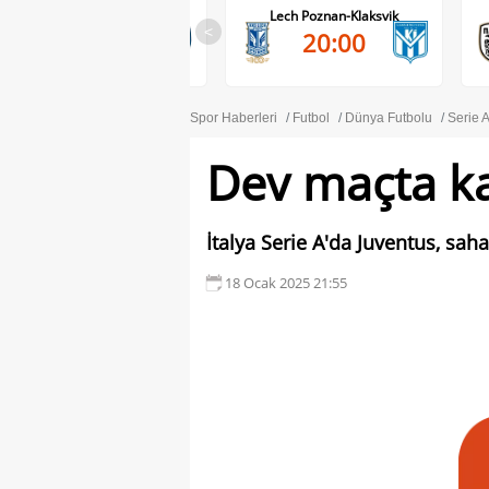
Lech Poznan-Klaksvik
PAOK-Anderlecht
<
20:00
20:45
Spor Haberleri
Futbol
Dünya Futbolu
Serie 
Dev maçta ka
İtalya Serie A'da Juventus, saha
18 Ocak 2025 21:55