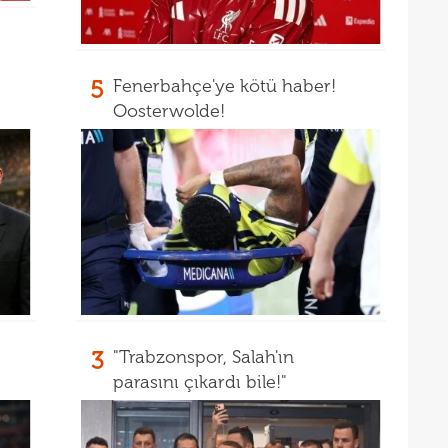
23
23
ihti
23
öne 
5
Fenerbahçe'ye kötü haber!
Oosterwolde!
22
22
avan
21
sevi
21
maçt
21
21
21
3
"Trabzonspor, Salah'ın
20
tara
parasını çıkardı bile!"
19
soru
19
net 