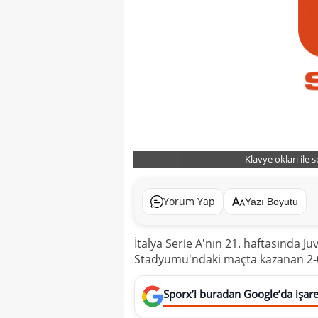
Klavye okları ile 
Yorum Yap
Yazı Boyutu
İtalya Serie A'nın 21. haftasında Ju
Stadyumu'ndaki maçta kazanan 2-0'l
Sporx’i buradan Google’da işaret