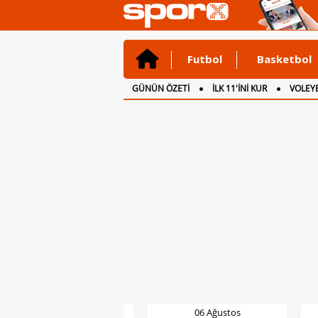
Futbol
Basketbol
GÜNÜN ÖZETİ
İLK 11'İNİ KUR
VOLEYB
CANLI ANLATIM
İNGİLTERE
06 Ağustos
06 Ağustos