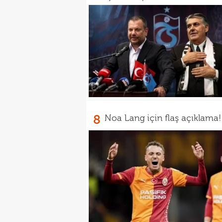
8
Noa Lang için flaş açıklama!