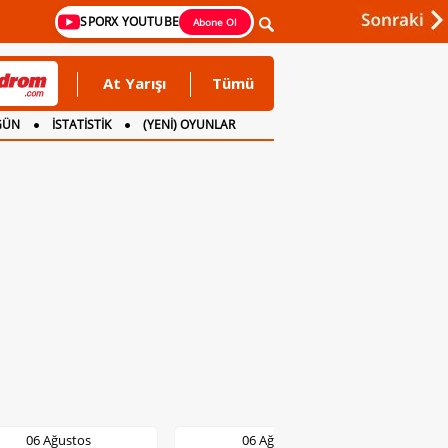
SPORX YOUTUBE
Abone Ol
At Yarışı
Tümü
GÜN
İSTATİSTİK
(YENİ) OYUNLAR
06 Ağustos
06 Ağustos