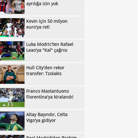
ayrılığa izin yok
:30
Galatasaray'ın Batrakov transferinde
:22
Kevin için 50 milyon
jerlik krizi!
Galatasaray, Chemsdine Talbi'yi takibe
euro'ya ret!
:43
Kerem Aktürkoğlu için dikkat çeken
:42
er!
G.Saray'da transfer sessizliği: 6 yılın en
Luka Modric'ten Rafael
Leao'ya "Kal" çağrısı
:21
ük rakamı
Trabzonspor'un Salah karşılamasını
:57
a konuşuyor...
Galatasaray, Benjamin Pavard
Hull City'den rekor
transfer: Tzolakis
:56
sferinde sıcak gelişme
Rıdvan Dilmen'den Fenerbahçe
:39
rlendirmesi!
Osimhen, Icardi sonrası teklifi reddetti
Franco Mastantuono
:32
Fiorentina'ya kiralandı!
Yazarlardan Fenerbahçe
:27
rlendirmeleri...
"Trabzonspor, Salah'ın parasını çıkardı
Altay Bayındır, Celta
:06
"
Hradec Kralove - Beşiktaş: Muhtemel
Vigo'ya gidiyor
:02
r
Fenerbahçe'de Sidiki Cherif için Stuttgart
Real Madrid'den Brahim