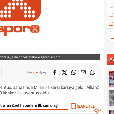
12
dola
12
çıktı
12
fikst
12
tran
12
vurg
12
sonraki ya da önceki habere geçebilirsiniz.
A
11
11
spon
11
11
ventus, sahasında Milan ile karşı karşıya geldi. Allianz
Gala
ık skor ile Juventus oldu.
11
Turn
10
Fof
le, en özel haberlere ilk sen ulaş!
İŞARETLE
10