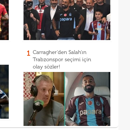
19
Ligi
19
"Paz
prov
1
Carragher'den Salah'ın
Trabzonspor seçimi için
olay sözler!