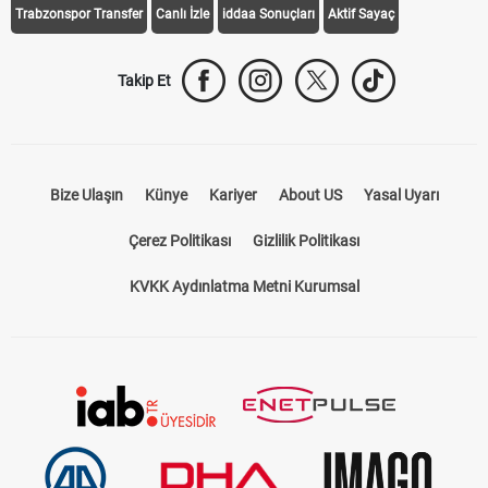
Trabzonspor Transfer
Canlı İzle
iddaa Sonuçları
Aktif Sayaç
Takip Et
Bize Ulaşın
Künye
Kariyer
About US
Yasal Uyarı
Çerez Politikası
Gizlilik Politikası
KVKK Aydınlatma Metni Kurumsal