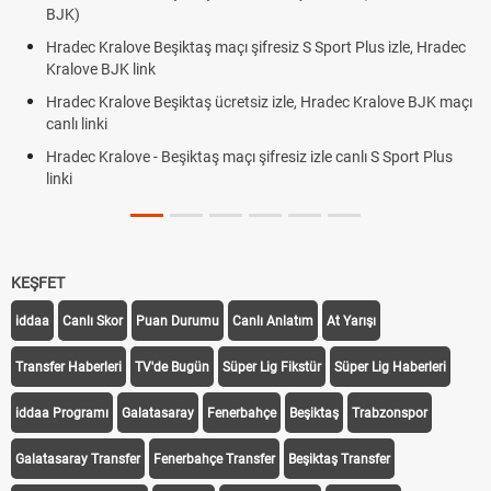
BJK link
siz S Sport Plus izle, Hradec
Trivela Nedir? Trivela Vuruşu Nasıl Yap
Röveşata Nedir? Röveşata Vuruşu Nası
izle, Hradec Kralove BJK maçı
Plonjon Nedir? Kalecilikte Plonjon Hare
siz izle canlı S Sport Plus
KEŞFET
iddaa
Canlı Skor
Puan Durumu
Canlı Anlatım
At Yarışı
Transfer Haberleri
TV'de Bugün
Süper Lig Fikstür
Süper Lig Haberleri
iddaa Programı
Galatasaray
Fenerbahçe
Beşiktaş
Trabzonspor
Galatasaray Transfer
Fenerbahçe Transfer
Beşiktaş Transfer