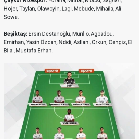
Çaykur Rizespor:
Fofana, Mithat, Mocsi, Sagnan,
Hojer, Taylan, Olawoyin, Laçi, Mebude, Mihaila, Ali
Sowe.
Beşiktaş:
Ersin Destanoğlu, Murillo, Agbadou,
Emirhan, Yasin Özcan, Ndidi, Asllani, Orkun, Cengiz, El
Bilal, Mustafa Erhan.