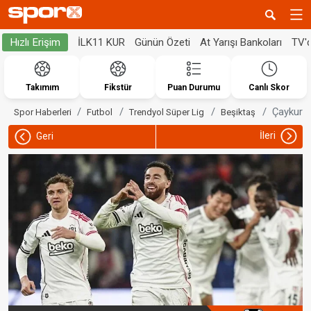
İLK11 KUR
Günün Özeti
At Yarışı Bankoları
TV'
Hızlı Erişim
Takımım
Fikstür
Puan Durumu
Canlı Skor
Çaykur R
Spor Haberleri
Futbol
Trendyol Süper Lig
Beşiktaş
İleri
Geri