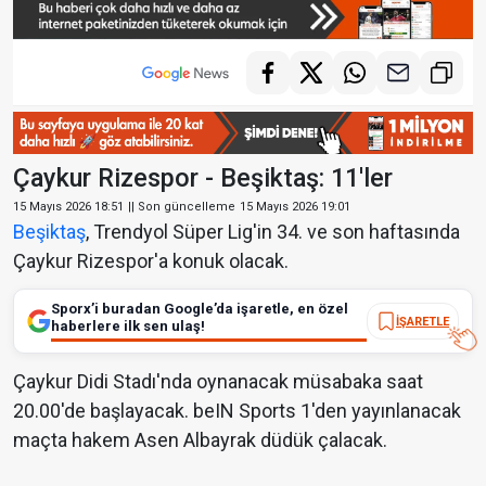
Çaykur Rizespor - Beşiktaş: 11'ler
15 Mayıs 2026 18:51
|| Son güncelleme
15 Mayıs 2026 19:01
Beşiktaş
, Trendyol Süper Lig'in 34. ve son haftasında
Çaykur Rizespor'a konuk olacak.
Sporx’i buradan Google’da işaretle, en özel
İŞARETLE
haberlere ilk sen ulaş!
Çaykur Didi Stadı'nda oynanacak müsabaka saat
20.00'de başlayacak. beIN Sports 1'den yayınlanacak
maçta hakem Asen Albayrak düdük çalacak.