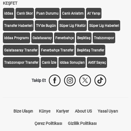
KEŞFET
iddaa
Canlı Skor
Puan Durumu
Canlı Anlatım
At Yarışı
Transfer Haberleri
TV'de Bugün
Süper Lig Fikstür
Süper Lig Haberleri
iddaa Programı
Galatasaray
Fenerbahçe
Beşiktaş
Trabzonspor
Galatasaray Transfer
Fenerbahçe Transfer
Beşiktaş Transfer
Trabzonspor Transfer
Canlı İzle
iddaa Sonuçları
Aktif Sayaç
Takip Et
Bize Ulaşın
Künye
Kariyer
About US
Yasal Uyarı
Çerez Politikası
Gizlilik Politikası