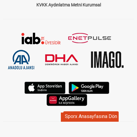
KVKK Aydınlatma Metni Kurumsal
Sporx Anasayfasına Dön
Sporx Anasayfasına Dön