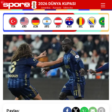
TÜR
ABD
ALM
ARG
AUT
AVU
BEL
BIH
BRE
Paylaş: