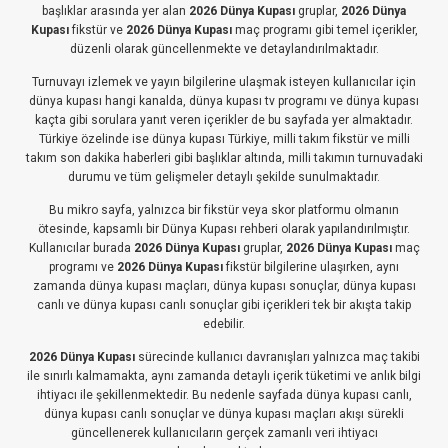
başlıklar arasında yer alan
2026 Dünya Kupası
gruplar,
2026 Dünya
Kupası
fikstür ve
2026 Dünya Kupası
maç programı gibi temel içerikler,
düzenli olarak güncellenmekte ve detaylandırılmaktadır.
Turnuvayı izlemek ve yayın bilgilerine ulaşmak isteyen kullanıcılar için
dünya kupası hangi kanalda, dünya kupası tv programı ve dünya kupası
kaçta gibi sorulara yanıt veren içerikler de bu sayfada yer almaktadır.
Türkiye özelinde ise dünya kupası Türkiye, milli takım fikstür ve milli
takım son dakika haberleri gibi başlıklar altında, milli takımın turnuvadaki
durumu ve tüm gelişmeler detaylı şekilde sunulmaktadır.
Bu mikro sayfa, yalnızca bir fikstür veya skor platformu olmanın
ötesinde, kapsamlı bir Dünya Kupası rehberi olarak yapılandırılmıştır.
Kullanıcılar burada
2026 Dünya Kupası
gruplar,
2026 Dünya Kupası
maç
programı ve
2026 Dünya Kupası
fikstür bilgilerine ulaşırken, aynı
zamanda dünya kupası maçları, dünya kupası sonuçlar, dünya kupası
canlı ve dünya kupası canlı sonuçlar gibi içerikleri tek bir akışta takip
edebilir.
2026 Dünya Kupası
sürecinde kullanıcı davranışları yalnızca maç takibi
ile sınırlı kalmamakta, aynı zamanda detaylı içerik tüketimi ve anlık bilgi
ihtiyacı ile şekillenmektedir. Bu nedenle sayfada dünya kupası canlı,
dünya kupası canlı sonuçlar ve dünya kupası maçları akışı sürekli
güncellenerek kullanıcıların gerçek zamanlı veri ihtiyacı