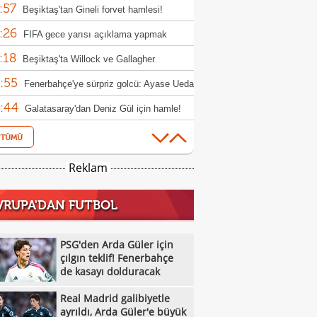
:57
osuna katmak istiyor
Beşiktaş'tan Gineli forvet hamlesi!
:26
FIFA gece yarısı açıklama yapmak
:18
nda kaldı!
Beşiktaş'ta Willock ve Gallagher
:55
sferlerinde flaş gelişme
Fenerbahçe'ye sürpriz golcü: Ayase Ueda
:44
Galatasaray'dan Deniz Gül için hamle!
:15
Renato Veiga'dan Galatasaray yanıtı! İşte
:06
adaki para
Abdullah Kavukcu'nun hesabı spam
Reklam
:59
ırısına uğradı!
Milli masa tenisçiler, WTT Avrupa
VRUPA'DAN FUTBOL
:52
h'e ilk turda veda etti
Beşiktaş'ta forvet harekatı! Vlahovic,
:39
s ve David
Osman Zeki Korkmaz: "Bir gol fazla
PSG'den Arda Güler için
:37
k"
çılgın teklif! Fenerbahçe
Bülent Korkmaz: "Lige 3 puanla
de kasayı dolduracak
:23
amak iyiydi"
Real Madrid galibiyetle ayrıldı, Arda
Real Madrid galibiyetle
:06
r'e büyük övgü
ABB FOMGET, Miracle Ofem Usani'yi
ayrıldı, Arda Güler'e büyük