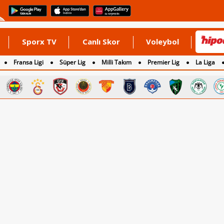
Sporx TV
Canlı Skor
Voleybol
Fransa Ligi
Süper Lig
Milli Takım
Premier Lig
La Liga