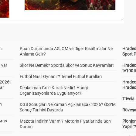
mı
Puan Durumunda AG, OM ve Diğer Kısaltmalar Ne
Hradec 
Anlama Gelir?
Sport P
t var
Skor Ne Demek? Sporda Skor ve Sonuç Kavramları
Hradec 
tv100 l
Futbol Nasıl Oynanır? Temel Futbol Kuralları
2026 |
Hradec 
ar
Hradec
Deplasman Golü Kuralı Nedir? Hangi
Organizasyonlarda Uygulanıyor?
Trivela
in
DGS Sonuçları Ne Zaman Açıklanacak 2026? ÖSYM
Sonuç Tarihini Duyurdu
Röveşa
Aras
Mazota İndirim Var mı? Motorin Fiyatlarında Son
Plonjon
Durum
Yapılır