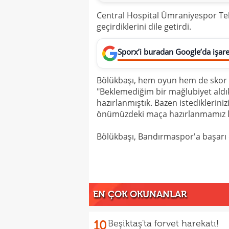
Central Hospital Ümraniyespor Tek
geçirdiklerini dile getirdi.
Sporx’i buradan Google’da işaret
Bölükbaşı, hem oyun hem de skor aç
"Beklemediğim bir mağlubiyet aldık,
hazırlanmıştık. Bazen istediklerin
önümüzdeki maça hazırlanmamız laz
Bölükbaşı, Bandırmaspor'a başarı d
EN ÇOK OKUNANLAR
10
Beşiktaş'ta forvet harekatı!