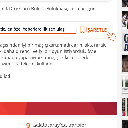
23
kadr
nik Direktörü Bülent Bölükbaşı, kötü bir gün
23
tran
23
Özbe
le, en özel haberlere ilk sen ulaş!
İŞARETLE
23
adım
ısından iyi bir maç çıkartamadıklarını aktararak,
23
Keçi
 daha dirençli ve iyi bir oyun istiyorduk, öyle
23
veda
izi sahada yapamıyorsunuz, çok kısa sürede
ım." ifadelerini kullandı.
23
göm
23
iledi.
gali
22
hare
22
22
Folc
22
kara
9
Galatasaray'da transfer
22
Sala