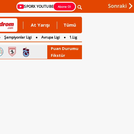
SPORX YOUTUBE
Abone Ol
At Yarışı
Tümü
Şampiyonlar Ligi
Avrupa Ligi
1.Lig
Puan Durumu
Fikstür