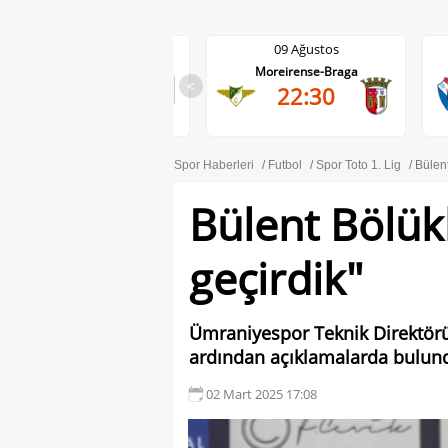
09 Ağustos
09 Ağustos
Anderlecht-RAAL La Louviere
Moreirense-Braga
<
19:30
22:30
Spor Haberleri
Futbol
Spor Toto 1. Lig
Bülent
Bülent Bölük
geçirdik"
Ümraniyespor Teknik Direktörü
ardından açıklamalarda bulun
02 Mart 2025 17:08