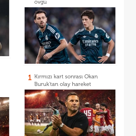
17
övgü
17
5 yı
16
aldı
16
kattı
trans
1
Kırmızı kart sonrası Okan
Buruk'tan olay hareket