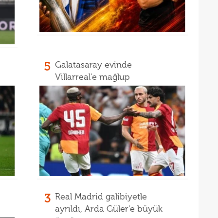
19
kayb
19
bitir
19
kattı
5
Galatasaray evinde
19
Villarreal'e mağlup
19
şamp
19
19
seçi
19
İrfa
18
17
mağl
17
açık
3
Real Madrid galibiyetle
17
ayrıldı, Arda Güler'e büyük