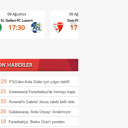
09 Ağustos
09 Ağustos
St. Gallen-FC Luzern
Sion-FC Vaduz
>
17:30
17:30
ON HABERLER
:29
PSG'den Arda Güler için çılgın teklif!
:21
rbahçe de kasayı dolduracak
Greenwood Fenerbahçe'de formayı kaptı
:30
Arsenal'in Gabriel Jesus talebi belli oldu
:26
Galatasaray, Arda Ünyay'ı bırakmıyor
:18
Fenerbahçe, Berke Özer'i yeniden