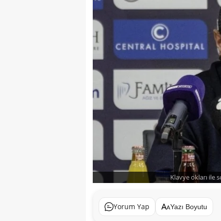
Klavye okları ile 
Yorum Yap
Yazı Boyutu