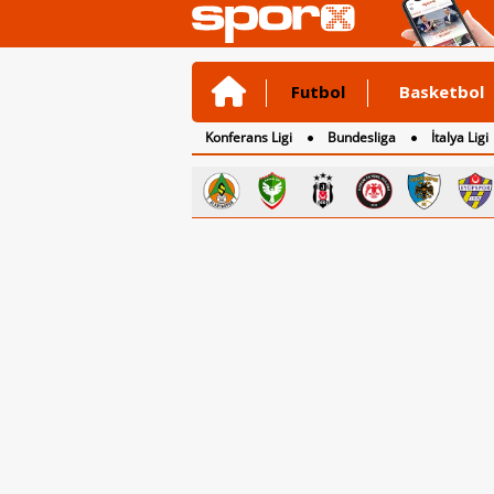
Futbol
Basketbol
Konferans Ligi
Bundesliga
İtalya Ligi
2. Lig
3. Lig