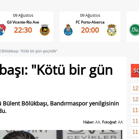
09 Ağustos
09 Ağustos
Gil Vicente-Rio Ave
FC Porto-Alverca
22:30
20:00
 Bölükbaşı: "Kötü bir gün geçirdik"
başı: "Kötü bir gün
S
12
12
Fene
 Bülent Bölükbaşı, Bandırmaspor yenilgisinin
11
du.
11
Haber:
AA,
Fotoğraf:
AA
11