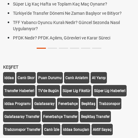
Süper Lig Kaç Hafta ve Toplam Kaç Maç Oynanır?
Sko
Türkiye'de Transfer Dönemi Ne Zaman Başlıyor ve Bitiyor?
Fut
TFF Yabancı Oyuncu Kuralı Nedir? Güncel Sezonda Nasıl
Dep
Uygulanıyor?
Uyg
PFDK Nedir? PFDK Açılımı, Görevleri ve Karar Süreci
DGS
Tar
KEŞFET
iddaa
Canlı Skor
Puan Durumu
Canlı Anlatım
At Yarışı
Transfer Haberleri
TV'de Bugün
Süper Lig Fikstür
Süper Lig Haberleri
iddaa Programı
Galatasaray
Fenerbahçe
Beşiktaş
Trabzonspor
Galatasaray Transfer
Fenerbahçe Transfer
Beşiktaş Transfer
Trabzonspor Transfer
Canlı İzle
iddaa Sonuçları
Aktif Sayaç