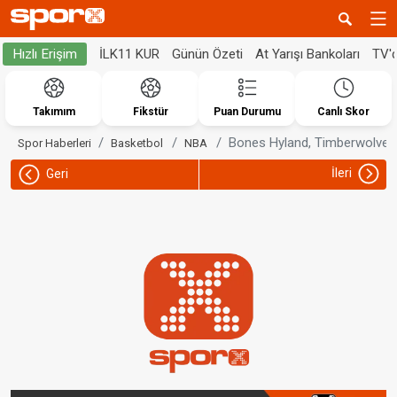
İLK11 KUR
Günün Özeti
At Yarışı Bankoları
TV'
Hızlı Erişim
Takımım
Fikstür
Puan Durumu
Canlı Skor
Bones Hyland, Timberwolves i
Spor Haberleri
Basketbol
NBA
İleri
Geri