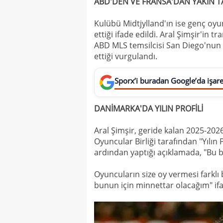
ABD'DEN VE FRANSA'DAN YAKIN T
Kulübü Midtjylland'ın ise genç oyu
ettiği ifade edildi. Aral Şimşir'in 
ABD MLS temsilcisi San Diego'nun da
ettiği vurgulandı.
Sporx’i buradan Google’da işaret
DANİMARKA'DA YILIN PROFİLİ
Aral Şimşir, geride kalan 2025-2
Oyuncular Birliği tarafından "Yılın P
ardından yaptığı açıklamada, "Bu b
Oyuncuların size oy vermesi farklı b
bunun için minnettar olacağım" ifad