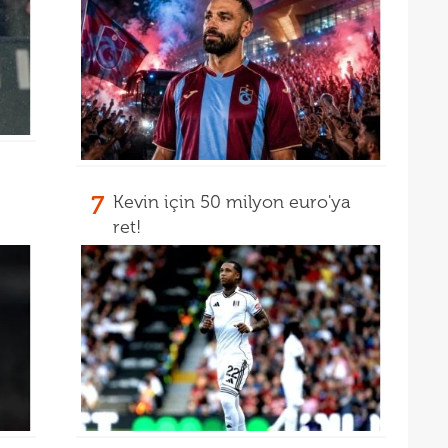
7
Kevin için 50 milyon euro'ya
ret!