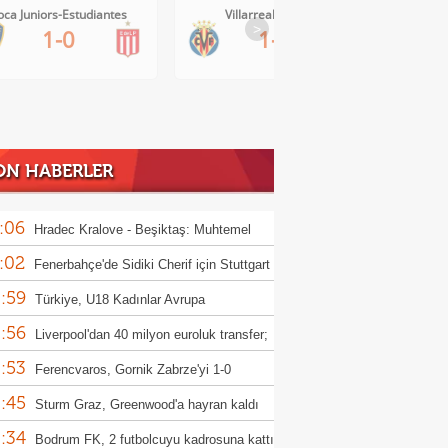
Villarreal-Levante
AC Milan-Inter
>
1-0
1-1
ON HABERLER
:06
Hradec Kralove - Beşiktaş: Muhtemel
:02
r
Fenerbahçe'de Sidiki Cherif için Stuttgart
:59
ası!
Türkiye, U18 Kadınlar Avrupa
:56
iyonası'nda Sırbistan'a 70-67 yenildi
Liverpool'dan 40 milyon euroluk transfer;
:53
or Munoz
Ferencvaros, Gornik Zabrze'yi 1-0
:45
up etti
Sturm Graz, Greenwood'a hayran kaldı
:34
Bodrum FK, 2 futbolcuyu kadrosuna kattı