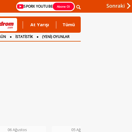
SPORX YOUTUBE
Abone Ol
At Yarışı
Tümü
GÜN
İSTATİSTİK
(YENİ) OYUNLAR
05 Ağustos
05 Ağustos