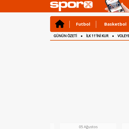
Futbol
Basketbol
GÜNÜN ÖZETİ
İLK 11'İNİ KUR
VOLEYB
CANLI ANLATIM
İNGİLTERE
05 Ağustos
05 Ağustos