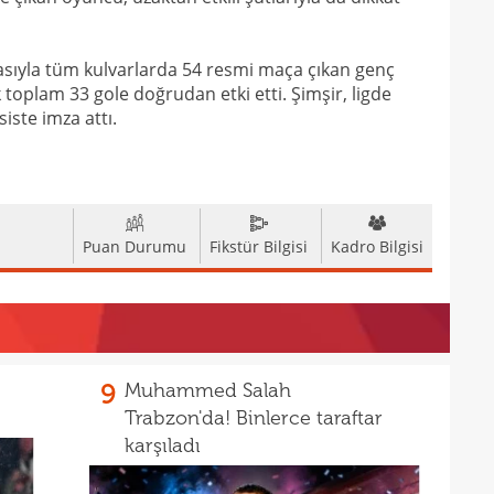
13
12
asıyla tüm kulvarlarda 54 resmi maça çıkan genç
 toplam 33 gole doğrudan etki etti. Şimşir, ligde
iste imza attı.
Puan Durumu
Fikstür Bilgisi
Kadro Bilgisi
9
Muhammed Salah
Trabzon'da! Binlerce taraftar
karşıladı