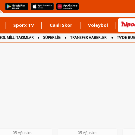
Sporx TV
Canlı Skor
Voleybol
OL MİLLİ TAKIMLAR
SÜPER LİG
TRANSFER HABERLERİ
TV'DE BU
05 Ağustos
06 Ağustos