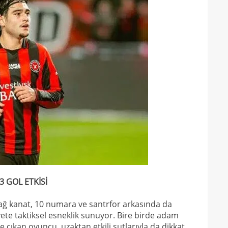
14
14
açık
14
Warr
14
Wolv
14
açık
13
13
13
karş
13
13
baş
 GOL ETKİSİ
13
çağr
13
sağ kanat, 10 numara ve santrfor arkasında da
yete taktiksel esneklik sunuyor. Bire birde adam
13
e çıkan oyuncu, uzaktan etkili şutlarıyla da dikkat