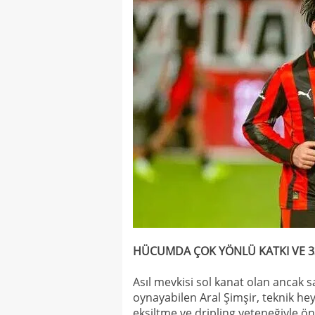
HÜCUMDA ÇOK YÖNLÜ KATKI VE 33
Asıl mevkisi sol kanat olan ancak 
oynayabilen Aral Şimşir, teknik he
eksiltme ve dripling yeteneğiyle ön