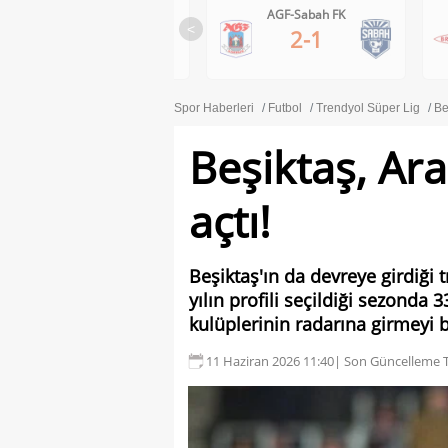
AGF-Sabah FK
Brann-Apollon Limassol
<
2-1
0-1
Spor Haberleri
Futbol
Trendyol Süper Lig
Be
Beşiktaş, Ara
açtı!
Beşiktaş'ın da devreye girdiği 
yılın profili seçildiği sezonda
kulüplerinin radarına girmeyi 
11 Haziran 2026 11:40
| Son Güncelleme T