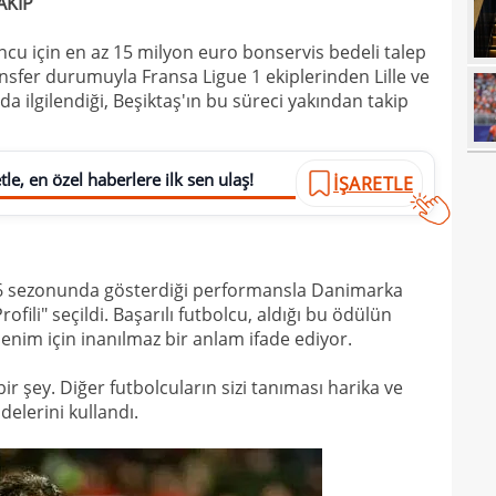
AKİP
17
açık
17
durd
ncu için en az 15 milyon euro bonservis bedeli talep
transfer durumuyla Fransa Ligue 1 ekiplerinden Lille ve
16
 ilgilendiği, Beşiktaş'ın bu süreci yakından takip
16
16
le, en özel haberlere ilk sen ulaş!
İŞARETLE
16
16
16
Bord
026 sezonunda gösterdiği performansla Danimarka
rofili" seçildi. Başarılı futbolcu, aldığı bu ödülün
16
enim için inanılmaz bir anlam ifade ediyor.
15
açık
ir şey. Diğer futbolcuların sizi tanıması harika ve
15
aldı!
elerini kullandı.
15
14
ayrı