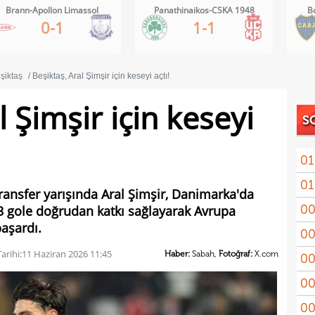
Panathinaikos-CSKA 1948
Boca Juniors-Estudiantes
1-1
1-0
şiktaş
Beşiktaş, Aral Şimşir için keseyi açtı!
l Şimşir için keseyi
S
01
01
11'le
transfer yarışında Aral Şimşir, Danimarka'da
00
 33 gole doğrudan katkı sağlayarak Avrupa
iddi
başardı.
00
Şamp
arihi:
11 Haziran 2026 11:45
Haber:
Sabah,
Fotoğraf:
X.com
00
Vict
00
mağl
00