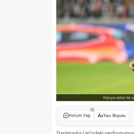
Klavye okları ile 
(1)
Yorum Yap
Yazı Boyutu
Danimarka Ligi'ndeki performansıyl