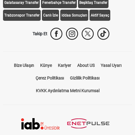
Galatasaray Transfer
Fenerbahçe Transfer
Beşiktaş Transfer
Trabzonspor Transfer
Canlı İzle
iddaa Sonuçları
Aktif Sayaç
Takip Et
Bize Ulaşın
Künye
Kariyer
About US
Yasal Uyarı
Çerez Politikası
Gizlilik Politikası
KVKK Aydınlatma Metni Kurumsal