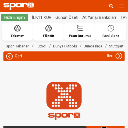
İLK11 KUR
Günün Özeti
At Yarışı Bankoları
TV'
Hızlı Erişim
Takımım
Fikstür
Puan Durumu
Canlı Skor
Spor Haberleri
Futbol
Dünya Futbolu
Bundesliga
Stuttgart
İleri
Geri