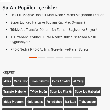
Şu An Popüler İçerikler
Hazırlık Maçı ve Dostluk Maçı Nedir? Resmî Maçlardan Farkları
Süper Lig Kaç Hafta ve Toplam Kaç Maç Oynanır?
Türkiye'de Transfer Dönemi Ne Zaman Başlıyor ve Bitiyor?
TFF Yabancı Oyuncu Kuralı Nedir? Güncel Sezonda Nasıl
Uygulanıyor?
PFDK Nedir? PFDK Açılımı, Görevleri ve Karar Süreci
KEŞFET
iddaa
Canlı Skor
Puan Durumu
Canlı Anlatım
At Yarışı
Transfer Haberleri
TV'de Bugün
Süper Lig Fikstür
Süper Lig Haberleri
iddaa Programı
Galatasaray
Fenerbahçe
Beşiktaş
Trabzonspor