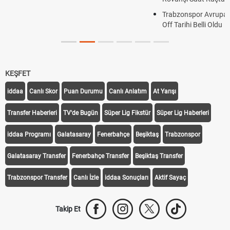
Trabzonspor Avrupa Maçı Ne Zaman? UEFA Avrupa Ligi Play-
Off Tarihi Belli Oldu
KEŞFET
iddaa
Canlı Skor
Puan Durumu
Canlı Anlatım
At Yarışı
Transfer Haberleri
TV'de Bugün
Süper Lig Fikstür
Süper Lig Haberleri
iddaa Programı
Galatasaray
Fenerbahçe
Beşiktaş
Trabzonspor
Galatasaray Transfer
Fenerbahçe Transfer
Beşiktaş Transfer
Trabzonspor Transfer
Canlı İzle
iddaa Sonuçları
Aktif Sayaç
Takip Et