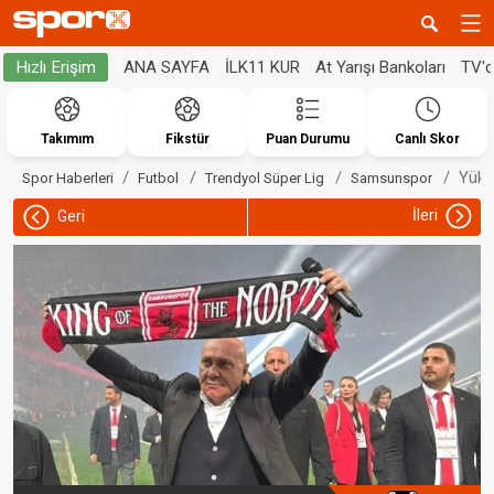
ANA SAYFA
İLK11 KUR
At Yarışı Bankoları
TV'
Hızlı Erişim
Takımım
Fikstür
Puan Durumu
Canlı Skor
Yüks
Spor Haberleri
Futbol
Trendyol Süper Lig
Samsunspor
İleri
Geri