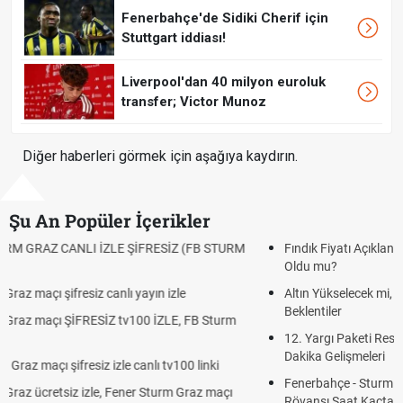
Fenerbahçe'de Sidiki Cherif için
Stuttgart iddiası!
Liverpool'dan 40 milyon euroluk
transfer; Victor Munoz
Diğer haberleri görmek için aşağıya kaydırın.
Şu An Popüler İçerikler
Fındık Fiyatı Açıklandı mı? 2026 TMO Fındık Alım Fiyatları Belli
Oldu mu?
Altın Yükselecek mi, Yükselir mi? Altın Fiyatları İçin Son
Beklentiler
12. Yargı Paketi Resmî Gazete'de Yayımlandı mı? 2026 Son
Dakika Gelişmeleri
Fenerbahçe - Sturm Graz Maçı Ne Zaman? Şampiyonlar Ligi
Rövanşı Saat Kaçta, Hangi Kanalda?