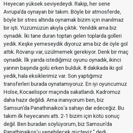
Heyecan yüksek seviyedeydi. Rakip, her sene
Avrupa'da oynayan bir takım. Böyle bir atmosferde,
böyle bir stres altında oynamak bizim için inanılmaz
bir işti. Yüzümüzün akıyla çıktık. Yenildik ama biz
oynadık. İki tane duran toptan gelen toplarda golleri
yedik. Keşke yemeseydik diyoruz ama biz de öyle gol
attık. Rövanşı var, üzülmemek gerekiyor. Denk bir maç
oynadık. İlk yarıda istediğimiz oyunu oynadık, ikinci
yarının başında golü erken bulduk. 8 dakikada iki gol
yedik, hala eksiklerimiz var. Son yaptığımız
transferleri burada oynatamıyoruz. En iyi oyuncumuz
Holse, Kocaelispor maçında sakatlandı. Kadromuz
daha hazır değildi. Ama inanıyorum ben, biz
Samsun'da Panathinaikos'a sahayı dar edeceğiz. Bu
takım ilk heyecanını attı. 2-1 bizim için kötü sonuç
değil. Ben buradan söylüyorum, biz Samsun'da
Panathinaikos'u yenebilecek güçteyiz." dedi.