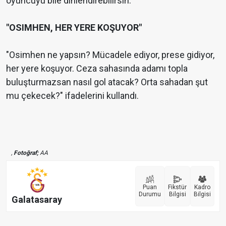
oyuncuyu bile dinlendirebilirsin."
"OSIMHEN, HER YERE KOŞUYOR"
"Osimhen ne yapsın? Mücadele ediyor, prese gidiyor,
her yere koşuyor. Ceza sahasında adamı topla
buluşturmazsan nasıl gol atacak? Orta sahadan şut
mu çekecek?" ifadelerini kullandı.
,
Fotoğraf;
AA
Puan
Fikstür
Kadro
Durumu
Bilgisi
Bilgisi
Galatasaray