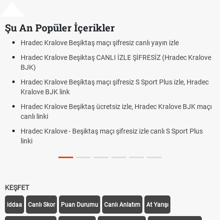
Şu An Popüler İçerikler
ve Beşiktaş maçı şifresiz canlı yayın izle
Hradec Kralove -
ove Beşiktaş CANLI İZLE ŞİFRESİZ (Hradec Kralove
Hradec Kralove 
BJK link
ve Beşiktaş maçı şifresiz S Sport Plus izle, Hradec
Trivela Nedir? T
 link
Röveşata Nedir
ove Beşiktaş ücretsiz izle, Hradec Kralove BJK maçı
Plonjon Nedir? 
ve - Beşiktaş maçı şifresiz izle canlı S Sport Plus
KEŞFET
iddaa
Canlı Skor
Puan Durumu
Canlı Anlatım
At Yarışı