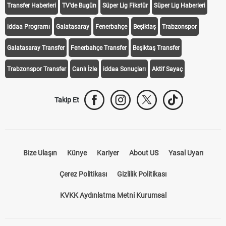
Transfer Haberleri
TV'de Bugün
Süper Lig Fikstür
Süper Lig Haberleri
iddaa Programı
Galatasaray
Fenerbahçe
Beşiktaş
Trabzonspor
Galatasaray Transfer
Fenerbahçe Transfer
Beşiktaş Transfer
Trabzonspor Transfer
Canlı İzle
iddaa Sonuçları
Aktif Sayaç
Takip Et
Bize Ulaşın
Künye
Kariyer
About US
Yasal Uyarı
Çerez Politikası
Gizlilik Politikası
KVKK Aydınlatma Metni Kurumsal