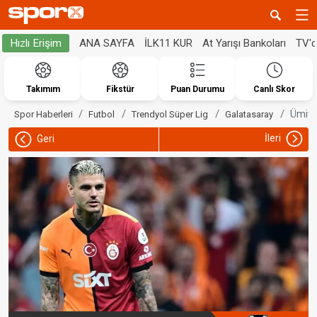
ANA SAYFA
İLK11 KUR
At Yarışı Bankoları
TV'
Hızlı Erişim
Takımım
Fikstür
Puan Durumu
Canlı Skor
Ümit 
Spor Haberleri
Futbol
Trendyol Süper Lig
Galatasaray
İleri
Geri