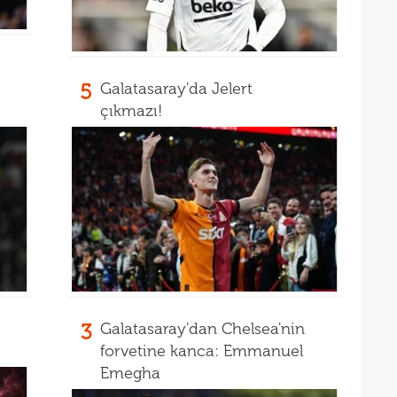
11
11
10
kadr
5
Galatasaray'da Jelert
10
çıkmazı!
zoru
3
Galatasaray'dan Chelsea'nin
forvetine kanca: Emmanuel
Emegha