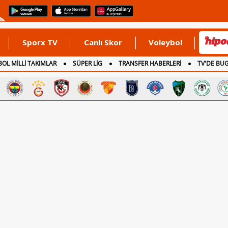
Sporx TV
Canlı Skor
Voleybol
OL MİLLİ TAKIMLAR
SÜPER LİG
TRANSFER HABERLERİ
TV'DE BU