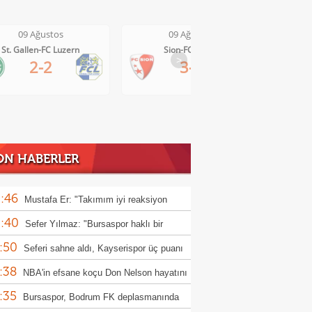
09 Ağustos
09 Ağustos
Sion-FC Vaduz
Basel-Thun
>
3-2
4-2
ON HABERLER
:46
Mustafa Er: "Takımım iyi reaksiyon
:40
i"
Sefer Yılmaz: "Bursaspor haklı bir
:50
iyet aldı"
Seferi sahne aldı, Kayserispor üç puanı
:38
ı!
NBA'in efsane koçu Don Nelson hayatını
:35
etti
Bursaspor, Bodrum FK deplasmanında