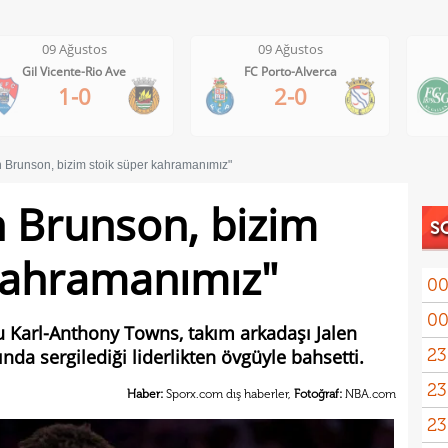
09 Ağustos
09 Ağustos
FC Porto-Alverca
St. Gallen-FC Luzern
2-0
2-2
n Brunson, bizim stoik süper kahramanımız"
n Brunson, bizim
S
kahramanımız"
00
00
verd
u Karl-Anthony Towns, takım arkadaşı Jalen
23
da sergilediği liderlikten övgüyle bahsetti.
galib
23
kapt
Haber:
Sporx.com dış haberler,
Fotoğraf:
NBA.com
23
kayb