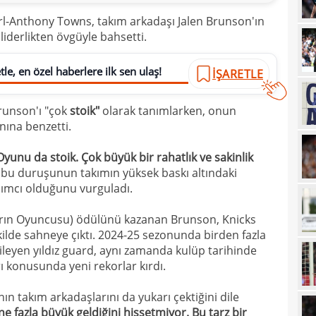
20
arl-Anthony Towns, takım arkadaşı Jalen Brunson'ın
liderlikten övgüyle bahsetti.
19
Arse
19
Milt
le, en özel haberlere ilk sen ulaş!
İŞARETLE
18
habe
runson'ı "çok
stoik"
olarak tanımlarken, onun
18
kayb
nına benzetti.
17
oldu
yunu da stoik. Çok büyük bir rahatlık ve sakinlik
17
sahi
bu duruşunun takımın yüksek baskı altındaki
17
ımcı olduğunu vurguladı.
dönü
17
sona
nların Oyuncusu) ödülünü kazanan Brunson, Knicks
şekilde sahneye çıktı. 2024-25 sezonunda birden fazla
17
FK'd
gileyen yıldız guard, aynı zamanda kulüp tarihinde
17
Erzu
ı konusunda yeni rekorlar kırdı.
17
yeni
n takım arkadaşlarını da yukarı çektiğini dile
17
e fazla büyük geldiğini hissetmiyor. Bu tarz bir
sıra