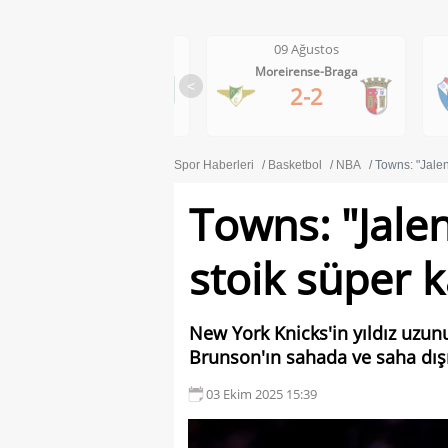
09 Ağustos
09 Ağustos
Moreirense-Braga
Gil Vicente-Rio Ave
<
2-2
1-0
Spor Haberleri
Basketbol
NBA
Towns: "Jale
Towns: "Jale
stoik süper 
New York Knicks'in yıldız uzun
Brunson'ın sahada ve saha dışın
03 Ekim 2025 15:39