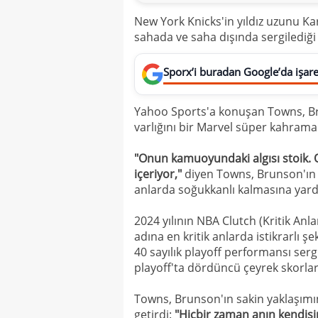
New York Knicks'in yıldız uzunu K
sahada ve saha dışında sergilediği 
Sporx’i buradan Google’da işaret
Yahoo Sports'a konuşan Towns, B
varlığını bir Marvel süper kahrama
"Onun kamuoyundaki algısı stoik. O
içeriyor,"
diyen Towns, Brunson'ın 
anlarda soğukkanlı kalmasına yard
2024 yılının NBA Clutch (Kritik A
adına en kritik anlarda istikrarlı 
40 sayılık playoff performansı ser
playoff'ta dördüncü çeyrek skorlar
Towns, Brunson'ın sakin yaklaşımını
getirdi:
"Hiçbir zaman anın kendisin