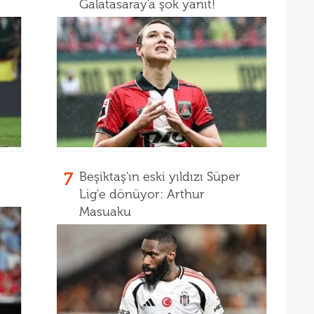
Galatasaray'a şok yanıt!
14
tekli
14
alın
14
devi
14
yanı
13
13
Anl
13
euro
7
Beşiktaş'ın eski yıldızı Süper
Lig'e dönüyor: Arthur
13
Masuaku
12
hazı
12
Madr
12
Fene
11