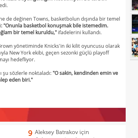
edi.
17
gali
sine de değinen Towns, basketbolun dışında bir temel
17
şamp
i
: "Onunla basketbol konuşmak bile istemedim.
17
Şamp
ağlam bir temel kuruldu,"
ifadelerini kullandı.
17
Gala
rown yönetiminde Knicks'in iki kilit oyuncusu olarak
16
karş
ısıyla New York ekibi, geçen sezonki güçlü playoff
mayı hedefliyor.
16
boğu
16
 şu sözlerle noktaladı:
"O sakin, kendinden emin ve
3-1 
ep eden biri."
16
euro
16
Balk
16
Prix
15
mağl
15
hake
9
Aleksey Batrakov için
15
habe