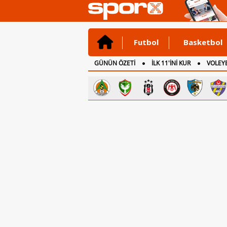
Futbol
Basketbol
GÜNÜN ÖZETİ
İLK 11'İNİ KUR
VOLEYB
CANLI ANLATIM
İNGİLTERE