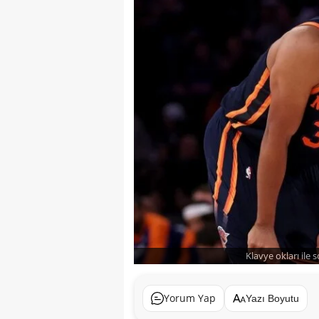
Klavye okları ile 
Yorum Yap
Yazı Boyutu