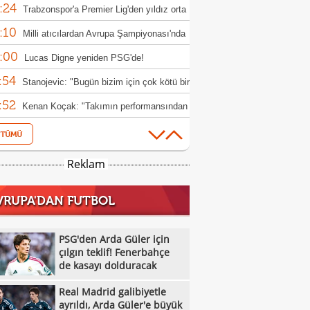
:24
andı
Trabzonspor'a Premier Lig'den yıldız orta
:10
a: Yves Bissouma
Milli atıcılardan Avrupa Şampiyonası'nda
:00
adalya
Lucas Digne yeniden PSG'de!
:54
Stanojevic: "Bugün bizim için çok kötü bir
:52
dü"
Kenan Koçak: "Takımın performansından
:48
nunum
Fenerbahçe'ye Rashford'dan kötü haber!
:24
Galatasaray'dan Chelsea'nin forvetine
Reklam
:19
ca: Emmanuel Emegha
Galatasaray Daikin'den libero transferi
VRUPA'DAN FUTBOL
:05
Sarıyer sezona Muğlaspor galibiyetiyle
:03
adı!
Milli yelkenci Arel Hangül, dünya
PSG'den Arda Güler için
:00
üncüsü oldu!
çılgın teklif! Fenerbahçe
Iğdır FK, Karagümrük karşısında galip!
de kasayı dolduracak
:32
Trabzonspor'dan Paredes için flaş hamle!
Real Madrid galibiyetle
:15
Kocaelispor, Zed FC ile berabere kaldı
ayrıldı, Arda Güler'e büyük