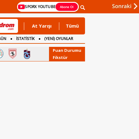
SPORX YOUTUBE
Abone Ol
At Yarışı
Tümü
GÜN
İSTATİSTİK
(YENİ) OYUNLAR
Puan Durumu
Fikstür