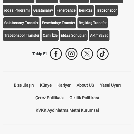
Transfer Haberleri
TV'de Bugün
Süper Lig Fikstür
Süper Lig Haberleri
iddaa Programı
Galatasaray
Fenerbahçe
Beşiktaş
Trabzonspor
Galatasaray Transfer
Fenerbahçe Transfer
Beşiktaş Transfer
Trabzonspor Transfer
Canlı İzle
iddaa Sonuçları
Aktif Sayaç
Takip Et
Bize Ulaşın
Künye
Kariyer
About US
Yasal Uyarı
Çerez Politikası
Gizlilik Politikası
KVKK Aydınlatma Metni Kurumsal