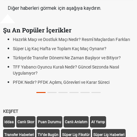
Diğer haberleri görmek için aşağıya kaydırın.
Şu An Popüler İçerikler
ık Maçı ve Dostluk Maçı Nedir? Resmî Maçlardan Farkları
Puan Duru
Lig Kaç Hafta ve Toplam Kaç Maç Oynanır?
Skor Ne D
e'de Transfer Dönemi Ne Zaman Başlıyor ve Bitiyor?
Futbol Na
bancı Oyuncu Kuralı Nedir? Güncel Sezonda Nasıl
Deplasman
nıyor?
Uygulanıy
edir? PFDK Açılımı, Görevleri ve Karar Süreci
DGS Sonu
Tarihini 
KEŞFET
iddaa
Canlı Skor
Puan Durumu
Canlı Anlatım
At Yarışı