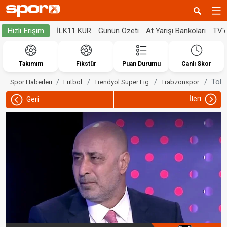
İLK11 KUR
Günün Özeti
At Yarışı Bankoları
TV'
Hızlı Erişim
Takımım
Fikstür
Puan Durumu
Canlı Skor
Tolu
Spor Haberleri
Futbol
Trendyol Süper Lig
Trabzonspor
İleri
Geri