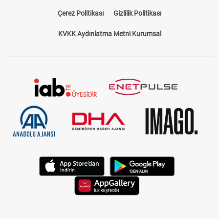
Bize Ulaşın
Künye
Kariyer
About US
Yasal Uyarı
Çerez Politikası
Gizlilik Politikası
KVKK Aydınlatma Metni Kurumsal