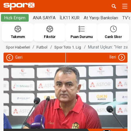
ANA SAYFA
İLK11 KUR
At Yarışı Bankoları
TV'
Hızlı Erişim
Takımım
Fikstür
Puan Durumu
Canlı Skor
Murat Uçkun: "Her zama
Spor Haberleri
Futbol
Spor Toto 1. Lig
İleri
Geri