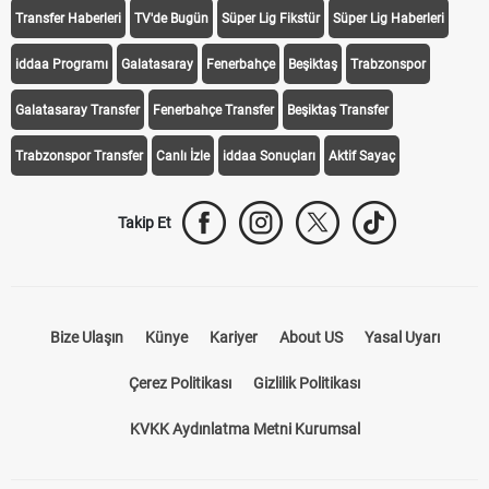
iddaa
Canlı Skor
Puan Durumu
Canlı Anlatım
At Yarışı
Transfer Haberleri
TV'de Bugün
Süper Lig Fikstür
Süper Lig Haberleri
iddaa Programı
Galatasaray
Fenerbahçe
Beşiktaş
Trabzonspor
Galatasaray Transfer
Fenerbahçe Transfer
Beşiktaş Transfer
Trabzonspor Transfer
Canlı İzle
iddaa Sonuçları
Aktif Sayaç
Takip Et
Bize Ulaşın
Künye
Kariyer
About US
Yasal Uyarı
Çerez Politikası
Gizlilik Politikası
KVKK Aydınlatma Metni Kurumsal