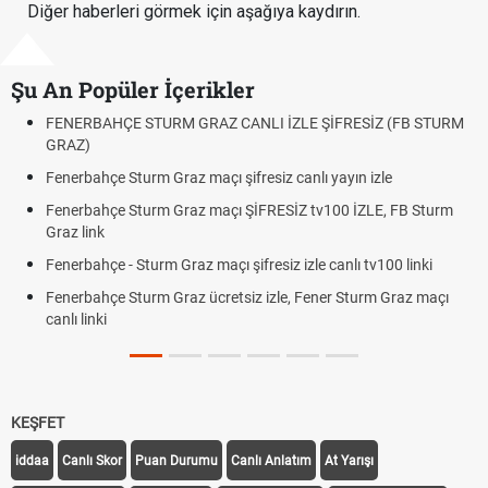
Diğer haberleri görmek için aşağıya kaydırın.
Şu An Popüler İçerikler
ERBAHÇE STURM GRAZ CANLI İZLE ŞİFRESİZ (FB STURM
Fındık 
Z)
Oldu m
rbahçe Sturm Graz maçı şifresiz canlı yayın izle
Altın Yü
Beklenti
erbahçe Sturm Graz maçı ŞİFRESİZ tv100 İZLE, FB Sturm
 link
12. Yar
Dakika 
rbahçe - Sturm Graz maçı şifresiz izle canlı tv100 linki
Fenerb
rbahçe Sturm Graz ücretsiz izle, Fener Sturm Graz maçı
Rövanş
 linki
Trabzo
Off Tari
KEŞFET