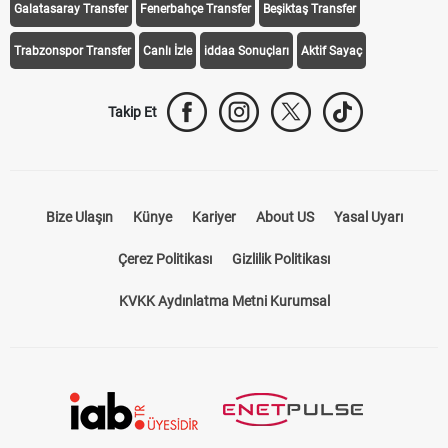
Galatasaray Transfer
Fenerbahçe Transfer
Beşiktaş Transfer
Trabzonspor Transfer
Canlı İzle
iddaa Sonuçları
Aktif Sayaç
Takip Et
Bize Ulaşın
Künye
Kariyer
About US
Yasal Uyarı
Çerez Politikası
Gizlilik Politikası
KVKK Aydınlatma Metni Kurumsal