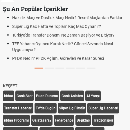
Şu An Popüler İçerikler
ık Maçı ve Dostluk Maçı Nedir? Resmî Maçlardan Farkları
Puan Duru
Lig Kaç Hafta ve Toplam Kaç Maç Oynanır?
Skor Ne D
e'de Transfer Dönemi Ne Zaman Başlıyor ve Bitiyor?
Futbol Na
bancı Oyuncu Kuralı Nedir? Güncel Sezonda Nasıl
Deplasman
nıyor?
Uygulanıy
edir? PFDK Açılımı, Görevleri ve Karar Süreci
DGS Sonu
Tarihini 
KEŞFET
iddaa
Canlı Skor
Puan Durumu
Canlı Anlatım
At Yarışı
Transfer Haberleri
TV'de Bugün
Süper Lig Fikstür
Süper Lig Haberleri
iddaa Programı
Galatasaray
Fenerbahçe
Beşiktaş
Trabzonspor