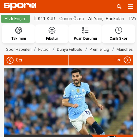
İLK11 KUR
Günün Özeti
At Yarışı Bankoları
TV'
Hızlı Erişim
Takımım
Fikstür
Puan Durumu
Canlı Skor
Spor Haberleri
Futbol
Dünya Futbolu
Premier Lig
Manchester
İleri
Geri