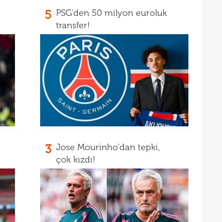
19
5
PSG'den 50 milyon euroluk
19
transfer!
19
19
yolla
18
18
18
18
18
baba
3
Jose Mourinho'dan tepki,
çok kızdı!
18
futb
18
18
18
alam