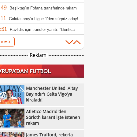
:49
Beşiktaş'ın Fofana transferinde rakam
:11
 oldu
Galatasaray'a Ligue 1'den sürpriz aday!
:51
Pavlidis için transfer yanıtı: "Benfica
:38
a çok önemli"
Göztepe, Bundesliga'ya bir yıldız daha
:19
ermeye hazırlanıyor!
Çek basını: "Acımasız yenilgi"
Reklam
:42
Vlahovic için karar haftası: Beşiktaş
VRUPA'DAN FUTBOL
:35
n yanıt bekliyor
Fenerbahçe'den Martinelli hamlesi
:23
Pavlidis, Fenerbahçe'yi Kerem'e sordu!
Manchester United, Altay
:50
Bayındır'ı Celta Vigo'ya
Yazarlardan Beşiktaş yorumları
kiraladı!
:41
Rafael Leao, Galatasaray'a çok yakın!
Atletico Madrid'den
:32
 masadaki rakam
Mauro Icardi'den Galatasaray'ın teklifine
Sörloth kararı! İşte istenen
rakam
:44
Beşiktaş'ın galibiyeti sonrası ülke
James Trafford, rekorla
:22
nında son durum
İşte Konferans Ligi'nde gecenin sonuçları