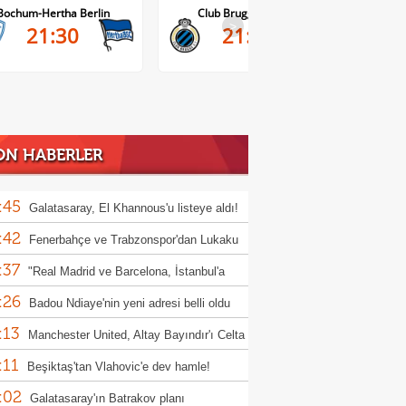
Bochum-Hertha Berlin
Club Brugge-Kortrijk
>
21:30
21:45
ON HABERLER
:45
Galatasaray, El Khannous'u listeye aldı!
:42
Fenerbahçe ve Trabzonspor'dan Lukaku
:37
esi
"Real Madrid ve Barcelona, İstanbul'a
:26
yor" iddiası!
Badou Ndiaye'nin yeni adresi belli oldu
:13
Manchester United, Altay Bayındır'ı Celta
:11
'ya kiraladı!
Beşiktaş'tan Vlahovic'e dev hamle!
:02
oth da masada
Galatasaray'ın Batrakov planı