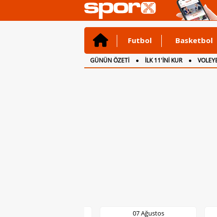
Futbol
Basketbol
GÜNÜN ÖZETİ
İLK 11'İNİ KUR
VOLEYB
CANLI ANLATIM
İNGİLTERE
07 Ağustos
07 Ağustos