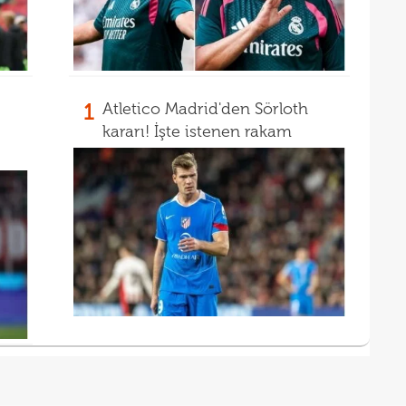
17
başı
17
boya
1
Atletico Madrid'den Sörloth
kararı! İşte istenen rakam