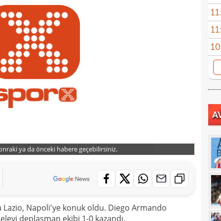
11
11
belli
10
10
adın
10
gönd
09
A
09
kesi
09
sonraki ya da önceki habere geçebilirsiniz.
08
08
08
İşte
07
ret!
da Lazio, Napoli'ye konuk oldu. Diego Armando
eyi deplasman ekibi 1-0 kazandı.
00
pua