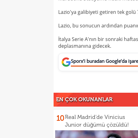
Lazio'ya galibiyeti getiren tek golü
Lazio, bu sonucun ardından puanını
İtalya Serie A'nın bir sonraki hafta
deplasmanına gidecek.
Sporx’i buradan Google’da işaret
EN ÇOK OKUNANLAR
10
Real Madrid'de Vinicius
Junior düğümü çözüldü!