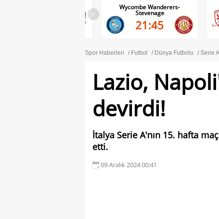
Wolves-Port Vale
Wycombe Wanderers-
Stevenage
<
21:45
21:45
Spor Haberleri
Futbol
Dünya Futbolu
Serie 
Lazio, Napoli'
devirdi!
İtalya Serie A'nın 15. hafta m
etti.
09 Aralık 2024 00:41