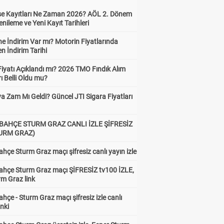
ise Kayıtları Ne Zaman 2026? AÖL 2. Dönem
enileme ve Yeni Kayıt Tarihleri
e İndirim Var mı? Motorin Fiyatlarında
n İndirim Tarihi
Fiyatı Açıklandı mı? 2026 TMO Fındık Alım
rı Belli Oldu mu?
a Zam Mı Geldi? Güncel JTI Sigara Fiyatları
BAHÇE STURM GRAZ CANLI İZLE ŞİFRESİZ
TURM GRAZ)
hçe Sturm Graz maçı şifresiz canlı yayın izle
ahçe Sturm Graz maçı ŞİFRESİZ tv100 İZLE,
rm Graz link
hçe - Sturm Graz maçı şifresiz izle canlı
inki