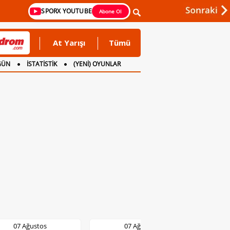
SPORX YOUTUBE
Abone Ol
At Yarışı
Tümü
GÜN
İSTATİSTİK
(YENİ) OYUNLAR
07 Ağustos
07 Ağustos