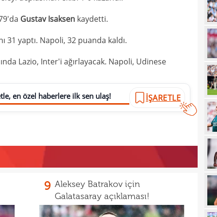
00
 79'da
Gustav Isaksen
kaydetti.
00
 31 yaptı. Napoli, 32 puanda kaldı.
23
sında Lazio, Inter'i ağırlayacak. Napoli, Udinese
23
yağd
23
iste
le, en özel haberlere ilk sen ulaş!
İŞARETLE
23
kaza
23
sevi
23
23
Smai
22
9
Aleksey Batrakov için
22
kaz
Galatasaray açıklaması!
22
hiss