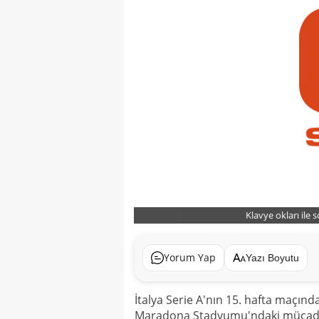
Klavye okları ile 
Yorum Yap
Yazı Boyutu
İtalya Serie A'nın 15. hafta maçın
Maradona Stadyumu'ndaki mücadel