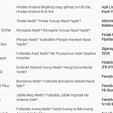
Hradec Kralove Beşiktaş maçı şifresiz tv100 izle,
Açık L
Hradec Kralove BJK link
Kayıt Y
Trivela Nedir? Trivela Vuruşu Nasıl Yapılır?
Motorin
Beklene
? ÖSYM
Röveşata Nedir? Röveşata Vuruşu Nasıl Yapılır?
Fındık 
Fiyatla
Plonjon Nedir? Kalecilikte Plonjon Hareketi Nasıl
a Son
Yapılır?
Sigaray
2026
Futbolda Asist Nedir? Bir Pozisyonun Asist Sayılma
yayın
Kriterleri
FENER
(FB S
Endirekt Serbest Vuruş Nedir? Hangi Durumlarda
İZ
Verilir?
Fenerba
Bonservis Nedir? Futbolda Bonservis Sistemi Nasıl
t Plus
İşler?
Fenerb
FB Stu
Jübile Maçı Nedir? Futbolda Jübile Yapmak Ne
c
Anlama Gelir?
Fenerba
tv100 l
Futbolda Averaj Nedir? Genel Averaj ve İkili Averaj