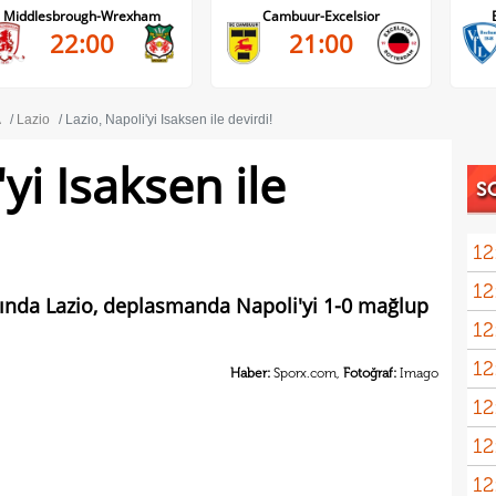
Middlesbrough-Wrexham
Cambuur-Excelsior
22:00
21:00
A
Lazio
Lazio, Napoli'yi Isaksen ile devirdi!
yi Isaksen ile
S
12
12
açında Lazio, deplasmanda Napoli'yi 1-0 mağlup
12
haml
12
geli
Haber:
Sporx.com,
Fotoğraf:
Imago
12
12
Vigo
12
Sörl