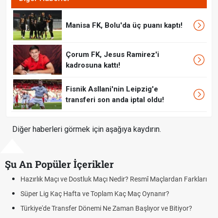
Manisa FK, Bolu'da üç puanı kaptı!
Çorum FK, Jesus Ramirez'i
kadrosuna kattı!
Fisnik Asllani'nin Leipzig'e
transferi son anda iptal oldu!
Diğer haberleri görmek için aşağıya kaydırın.
Şu An Popüler İçerikler
Hazırlık Maçı ve Dostluk Maçı Nedir? Resmî Maçlardan Farkları
Pua
Süper Lig Kaç Hafta ve Toplam Kaç Maç Oynanır?
Sko
Türkiye'de Transfer Dönemi Ne Zaman Başlıyor ve Bitiyor?
Fut