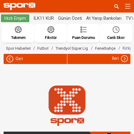
İLK11 KUR
Günün Özeti
At Yarışı Bankoları
TV'
Hızlı Erişim
Takımım
Fikstür
Puan Durumu
Canlı Skor
Kırkpı
Spor Haberleri
Futbol
Trendyol Süper Lig
Fenerbahçe
İleri
Geri