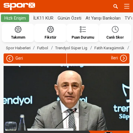
İLK11 KUR
Günün Özeti
At Yarışı Bankoları
TV'
Hızlı Erişim
Takımım
Fikstür
Puan Durumu
Canlı Skor
Spor Haberleri
Futbol
Trendyol Süper Lig
Fatih Karagümrük
İleri
Geri