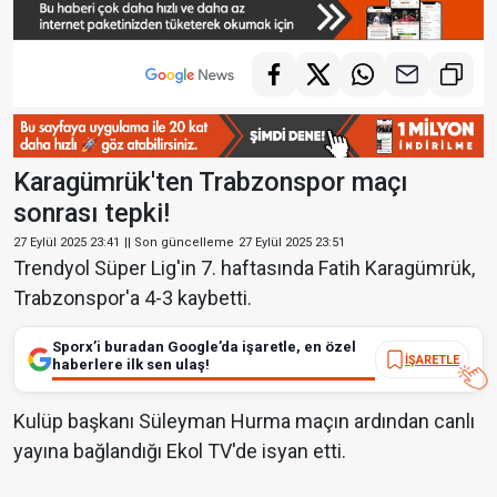
Karagümrük'ten Trabzonspor maçı
sonrası tepki!
27 Eylül 2025 23:41
|| Son güncelleme
27 Eylül 2025 23:51
Trendyol Süper Lig'in 7. haftasında Fatih Karagümrük,
Trabzonspor'a 4-3 kaybetti.
Sporx’i buradan Google’da işaretle, en özel
İŞARETLE
haberlere ilk sen ulaş!
Kulüp başkanı Süleyman Hurma maçın ardından canlı
yayına bağlandığı Ekol TV'de isyan etti.