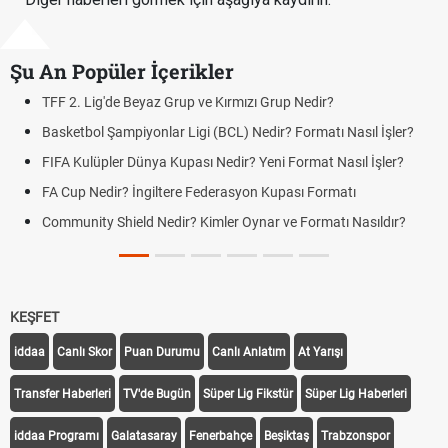
Şu An Popüler İçerikler
TFF 2. Lig'de Beyaz Grup ve Kırmızı Grup Nedir?
UEF
Basketbol Şampiyonlar Ligi (BCL) Nedir? Formatı Nasıl İşler?
Vol
FIFA Kulüpler Dünya Kupası Nedir? Yeni Format Nasıl İşler?
UEF
FA Cup Nedir? İngiltere Federasyon Kupası Formatı
LGS
Son
Community Shield Nedir? Kimler Oynar ve Formatı Nasıldır?
Yen
Du
KEŞFET
iddaa
Canlı Skor
Puan Durumu
Canlı Anlatım
At Yarışı
Transfer Haberleri
TV'de Bugün
Süper Lig Fikstür
Süper Lig Haberleri