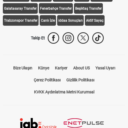
iddaa Programı
Galatasaray
Fenerbahçe
Beşiktaş
Trabzonspor
Galatasaray Transfer
Fenerbahçe Transfer
Beşiktaş Transfer
Trabzonspor Transfer
Canlı İzle
iddaa Sonuçları
Aktif Sayaç
Takip Et
Bize Ulaşın
Künye
Kariyer
About US
Yasal Uyarı
Çerez Politikası
Gizlilik Politikası
KVKK Aydınlatma Metni Kurumsal