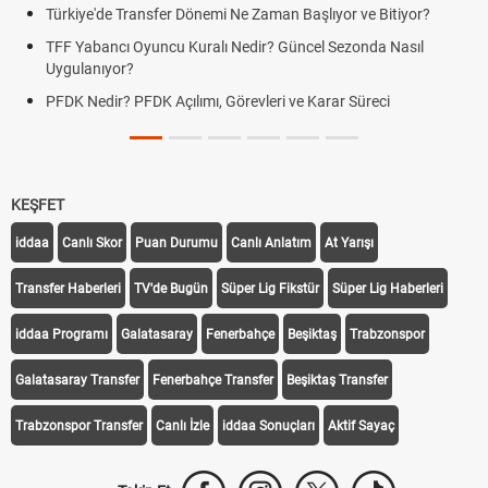
Türkiye'de Transfer Dönemi Ne Zaman Başlıyor ve Bitiyor?
TFF Yabancı Oyuncu Kuralı Nedir? Güncel Sezonda Nasıl
Uygulanıyor?
PFDK Nedir? PFDK Açılımı, Görevleri ve Karar Süreci
KEŞFET
iddaa
Canlı Skor
Puan Durumu
Canlı Anlatım
At Yarışı
Transfer Haberleri
TV'de Bugün
Süper Lig Fikstür
Süper Lig Haberleri
iddaa Programı
Galatasaray
Fenerbahçe
Beşiktaş
Trabzonspor
Galatasaray Transfer
Fenerbahçe Transfer
Beşiktaş Transfer
Trabzonspor Transfer
Canlı İzle
iddaa Sonuçları
Aktif Sayaç