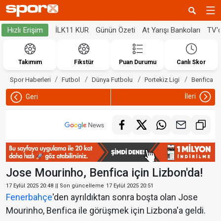
İLK11 KUR
Günün Özeti
At Yarışı Bankoları
TV'
Hızlı Erişim
Takımım
Fikstür
Puan Durumu
Canlı Skor
Spor Haberleri
Futbol
Dünya Futbolu
Portekiz Ligi
Benfica
İleri
Geri
Jose Mourinho, Benfica için Lizbon'da!
17 Eylül 2025 20:48
|| Son güncelleme
17 Eylül 2025 20:51
Fenerbahçe
'den ayrıldıktan sonra boşta olan Jose
Mourinho, Benfica ile görüşmek için Lizbona'a geldi.