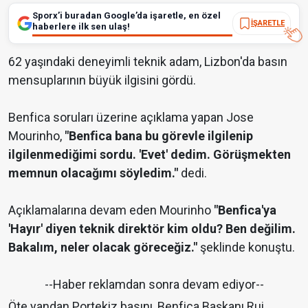
Sporx’i buradan Google’da işaretle, en özel
İŞARETLE
haberlere ilk sen ulaş!
62 yaşındaki deneyimli teknik adam, Lizbon'da basın
mensuplarının büyük ilgisini gördü.
Benfica soruları üzerine açıklama yapan Jose
Mourinho,
"Benfica bana bu görevle ilgilenip
ilgilenmediğimi sordu. 'Evet' dedim. Görüşmekten
memnun olacağımı söyledim."
dedi.
Açıklamalarına devam eden Mourinho
"Benfica'ya
'Hayır' diyen teknik direktör kim oldu? Ben değilim.
Bakalım, neler olacak göreceğiz."
şeklinde konuştu.
--Haber reklamdan sonra devam ediyor--
Öte yandan Portekiz basını, Benfica Başkanı Rui