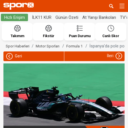
İLK11 KUR
Günün Özeti
At Yarışı Bankoları
TV'
Hızlı Erişim
Takımım
Fikstür
Puan Durumu
Canlı Skor
İspanya'da pole pozi
Spor Haberleri
Motor Sporları
Formula 1
İleri
Geri