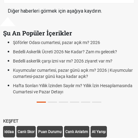
Diğer haberleri görmek için aşağıya kaydırın.
Şu An Popüler İçerikler
Odası cumartesi, pazar açık mı? 2026
Aras Kargo 
Cumartesi ça
skerlik Ücreti 2026 Ne Kadar? Zam mı gelecek?
Hazırlık Maç
skerlik çarşı izni var mı? 2026 ziyaret var mı?
Süper Lig K
ar cumartesi, pazar günü açık mı? 2026 | Kuyumcular
i-pazar günü kaça kadar açık?
Türkiye'de T
ları Yıllık İzinden Sayılır mı? Yıllık İzin Hesaplamasında
TFF Yabancı
i ve Pazar Detayı
Uygulanıyor
KEŞFET
iddaa
Canlı Skor
Puan Durumu
Canlı Anlatım
At Yarışı