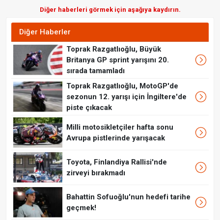
Diğer haberleri görmek için aşağıya kaydırın.
Diğer Haberler
Toprak Razgatlıoğlu, Büyük
Britanya GP sprint yarışını 20.
sırada tamamladı
Toprak Razgatlıoğlu, MotoGP'de
sezonun 12. yarışı için İngiltere'de
piste çıkacak
Milli motosikletçiler hafta sonu
Avrupa pistlerinde yarışacak
Toyota, Finlandiya Rallisi'nde
zirveyi bırakmadı
Bahattin Sofuoğlu'nun hedefi tarihe
geçmek!