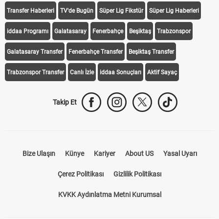
Transfer Haberleri
TV'de Bugün
Süper Lig Fikstür
Süper Lig Haberleri
iddaa Programı
Galatasaray
Fenerbahçe
Beşiktaş
Trabzonspor
Galatasaray Transfer
Fenerbahçe Transfer
Beşiktaş Transfer
Trabzonspor Transfer
Canlı İzle
iddaa Sonuçları
Aktif Sayaç
Takip Et
Bize Ulaşın
Künye
Kariyer
About US
Yasal Uyarı
Çerez Politikası
Gizlilik Politikası
KVKK Aydınlatma Metni Kurumsal