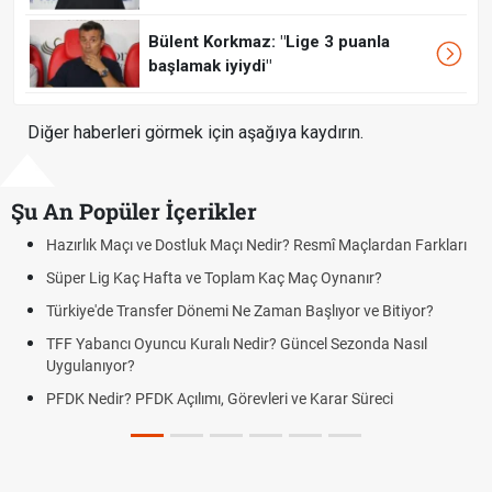
Bülent Korkmaz: "Lige 3 puanla
başlamak iyiydi"
Diğer haberleri görmek için aşağıya kaydırın.
Şu An Popüler İçerikler
mî Maçlardan Farkları
Puan Durumunda AG, OM ve Diğer Kısaltmal
 Oynanır?
Skor Ne Demek? Sporda Skor ve Sonuç Kavr
lıyor ve Bitiyor?
Futbol Nasıl Oynanır? Temel Futbol Kuralları
l Sezonda Nasıl
Deplasman Golü Kuralı Nedir? Hangi Organ
Uygulanıyor?
arar Süreci
DGS Sonuçları Ne Zaman Açıklanacak 202
Tarihini Duyurdu