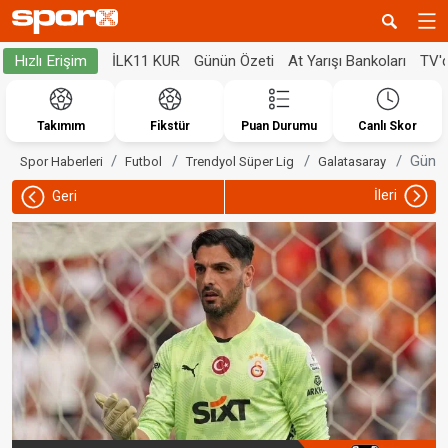
İLK11 KUR
Günün Özeti
At Yarışı Bankoları
TV'
Hızlı Erişim
Takımım
Fikstür
Puan Durumu
Canlı Skor
Günay
Spor Haberleri
Futbol
Trendyol Süper Lig
Galatasaray
İleri
Geri