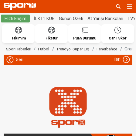
İLK11 KUR
Günün Özeti
At Yarışı Bankoları
TV'
Hızlı Erişim
Takımım
Fikstür
Puan Durumu
Canlı Skor
Grani
Spor Haberleri
Futbol
Trendyol Süper Lig
Fenerbahçe
İleri
Geri