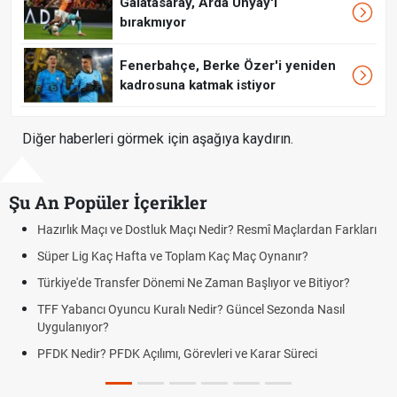
Galatasaray, Arda Ünyay'ı
bırakmıyor
Fenerbahçe, Berke Özer'i yeniden
kadrosuna katmak istiyor
Diğer haberleri görmek için aşağıya kaydırın.
Şu An Popüler İçerikler
Nedir? Resmî Maçlardan Farkları
Puan Durumunda AG, OM ve Diğer 
m Kaç Maç Oynanır?
Skor Ne Demek? Sporda Skor ve S
Zaman Başlıyor ve Bitiyor?
Futbol Nasıl Oynanır? Temel Futbol
ir? Güncel Sezonda Nasıl
Deplasman Golü Kuralı Nedir? Ha
Uygulanıyor?
leri ve Karar Süreci
DGS Sonuçları Ne Zaman Açıklan
Tarihini Duyurdu