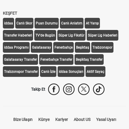
KEŞFET
iddaa
Canlı Skor
Puan Durumu
Canlı Anlatım
At Yarışı
Transfer Haberleri
TV'de Bugün
Süper Lig Fikstür
Süper Lig Haberleri
iddaa Programı
Galatasaray
Fenerbahçe
Beşiktaş
Trabzonspor
Galatasaray Transfer
Fenerbahçe Transfer
Beşiktaş Transfer
Trabzonspor Transfer
Canlı İzle
iddaa Sonuçları
Aktif Sayaç
Takip Et
Bize Ulaşın
Künye
Kariyer
About US
Yasal Uyarı