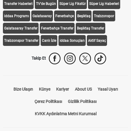
Transfer Haberleri
TV'de Bugün
Süper Lig Fikstür
Süper Lig Haberleri
iddaa Programı
Galatasaray
Fenerbahçe
Beşiktaş
Trabzonspor
Galatasaray Transfer
Fenerbahçe Transfer
Beşiktaş Transfer
Trabzonspor Transfer
Canlı İzle
iddaa Sonuçları
Aktif Sayaç
Takip Et
Bize Ulaşın
Künye
Kariyer
About US
Yasal Uyarı
Çerez Politikası
Gizlilik Politikası
KVKK Aydınlatma Metni Kurumsal