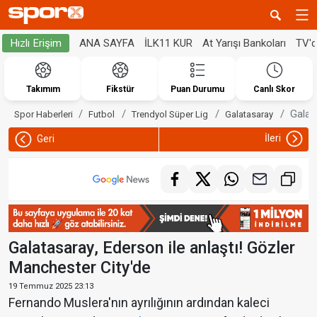
ANA SAYFA
İLK11 KUR
At Yarışı Bankoları
TV'
Hızlı Erişim
Takımım
Fikstür
Puan Durumu
Canlı Skor
Galat
Spor Haberleri
Futbol
Trendyol Süper Lig
Galatasaray
İleri
Geri
Galatasaray, Ederson ile anlaştı! Gözler
Manchester City'de
19 Temmuz 2025 23:13
Fernando Muslera'nın ayrılığının ardından kaleci