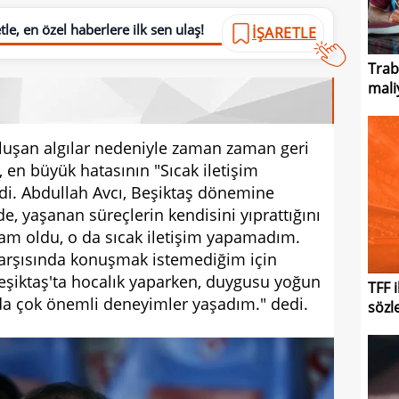
le, en özel haberlere ilk sen ulaş!
İŞARETLE
Tra
maliy
luşan algılar nedeniyle zaman zaman geri
, en büyük hatasının "Sıcak iletişim
i. Abdullah Avcı, Beşiktaş dönemine
de, yaşanan süreçlerin kendisini yıprattığını
atam oldu, o da sıcak iletişim yapamadım.
karşısında konuşmak istemediğim için
Beşiktaş'ta hocalık yaparken, duygusu yoğun
TFF 
da çok önemli deneyimler yaşadım." dedi.
sözl