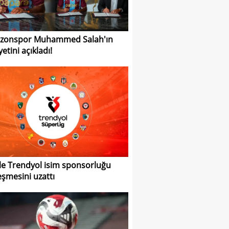
bzonspor Muhammed Salah'ın
etini açıkladı!
ile Trendyol isim sponsorluğu
eşmesini uzattı