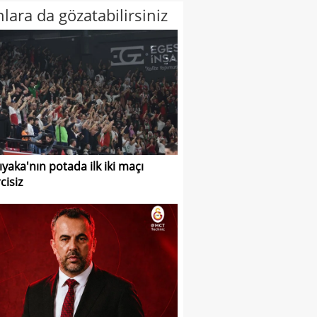
lara da gözatabilirsiniz
ıyaka'nın potada ilk iki maçı
cisiz