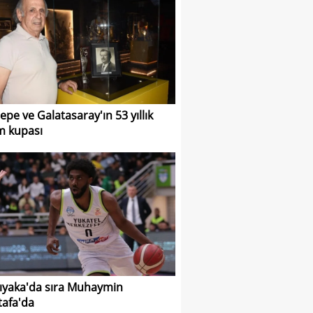
epe ve Galatasaray'ın 53 yıllık
m kupası
ıyaka'da sıra Muhaymin
afa'da