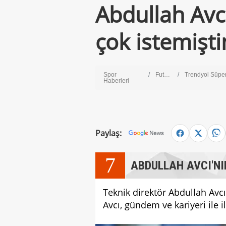
Abdullah Avc
çok istemişt
Spor
Futbol
Trendyol Süper Li
Haberleri
Paylaş:
7
ABDULLAH AVCI'NI
Teknik direktör Abdullah Avc
Avcı, gündem ve kariyeri ile 