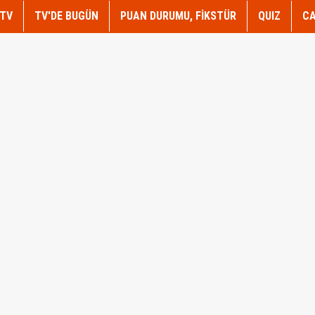
TV
TV'DE BUGÜN
PUAN DURUMU, FİKSTÜR
QUIZ
CA