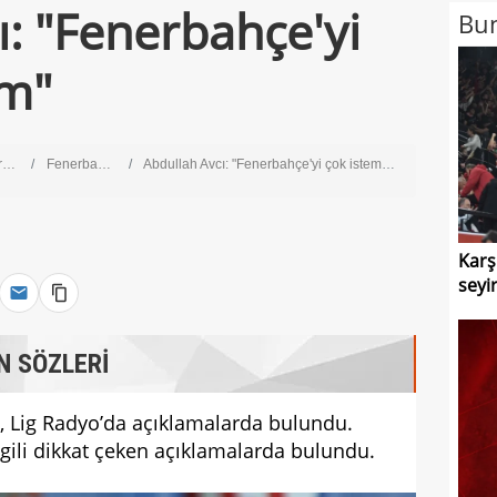
ı: "Fenerbahçe'yi
Bun
im"
g
Fenerbahçe
Abdullah Avcı: "Fenerbahçe'yi çok istemiştim"
Karş
seyir
N SÖZLERİ
ı, Lig Radyo’da açıklamalarda bulundu.
ilgili dikkat çeken açıklamalarda bulundu.