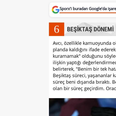
Sporx’i buradan Google’da işaret
6
BEŞİKTAŞ DÖNEMİ
Avcı, özellikle kamuoyunda o
planda kaldığını ifade ederek
kuramamak" olduğunu söyled
ilişkin yaptığı değerlendirme
belirterek, "Benim bir tek h
Beşiktaş süreci, yaşananlar 
süreç beni dışarıda bıraktı. 
olan bir süreç geçirdim. Ora