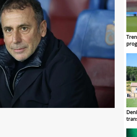
Tren
prog
Deni
tran