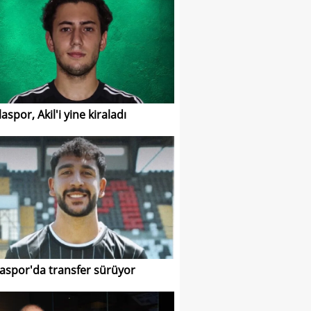
spor, Akil'i yine kiraladı
spor'da transfer sürüyor