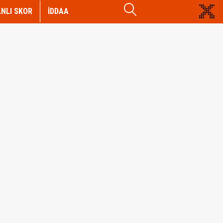
NLI SKOR
İDDAA