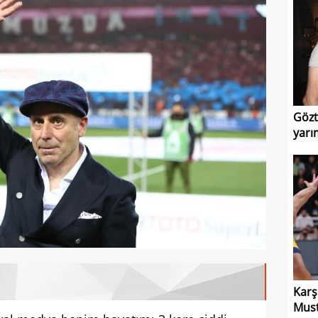
Gözt
yarı
Karş
Must