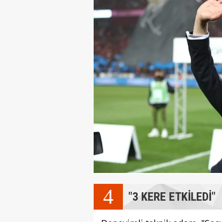
4
"3 KERE ETKİLEDİ"