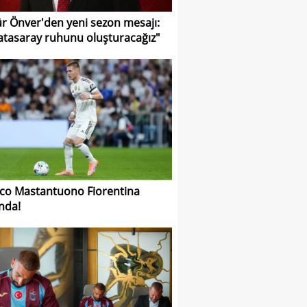
r Önver'den yeni sezon mesajı:
atasaray ruhunu oluşturacağız"
co Mastantuono Fiorentina
nda!