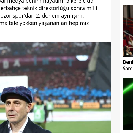
yal medya benim hayatımı 3 kere ciddi
enerbahçe teknik direktörlüğü sonra milli
abzonspor'dan 2. dönem ayrılışım.
ma bile yokken yaşananları hepimiz
Deni
Sami