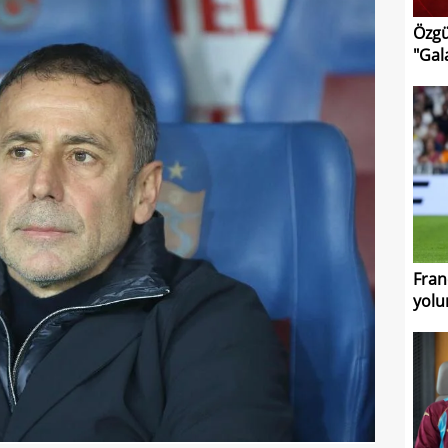
Özgü
"Gal
Fran
yolu