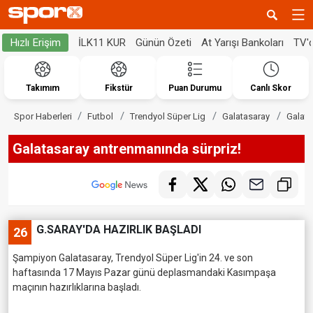
İLK11 KUR
Günün Özeti
At Yarışı Bankoları
TV'
Hızlı Erişim
Takımım
Fikstür
Puan Durumu
Canlı Skor
Spor Haberleri
Futbol
Trendyol Süper Lig
Galatasaray
Galata
Galatasaray antrenmanında sürpriz!
G.SARAY'DA HAZIRLIK BAŞLADI
26
Şampiyon Galatasaray, Trendyol Süper Lig'in 24. ve son
haftasında 17 Mayıs Pazar günü deplasmandaki Kasımpaşa
maçının hazırlıklarına başladı.