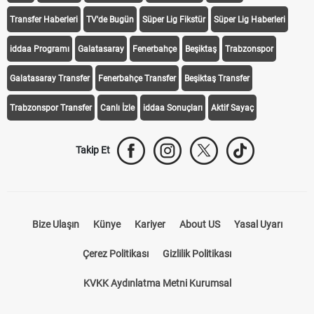
Transfer Haberleri
TV'de Bugün
Süper Lig Fikstür
Süper Lig Haberleri
iddaa Programı
Galatasaray
Fenerbahçe
Beşiktaş
Trabzonspor
Galatasaray Transfer
Fenerbahçe Transfer
Beşiktaş Transfer
Trabzonspor Transfer
Canlı İzle
iddaa Sonuçları
Aktif Sayaç
Takip Et
Bize Ulaşın
Künye
Kariyer
About US
Yasal Uyarı
Çerez Politikası
Gizlilik Politikası
KVKK Aydınlatma Metni Kurumsal