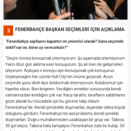
FENERBAHÇE BAŞKAN SEÇİMLERİ İÇİN AÇIKLAMA
3
"Fenerbahçe sayfasını kapattın mı yönetici olarak? Sana seçimde
teklif var mı, kime oy vereceksin?"
"Seçim öncesi konuşmak istemiyorum. Şu aşamada istemiyorum.
Yarın öbür gün aklıma eser konuşurum. Şu an ben de gelişmeleri
izliyorum. Açıkçası o konuyu ayrı konuşursak çok konuşuruz.
Söyleyeceğim her cümle Hull City'nin önüne geçecek. Acun
seçimde şunu dedi diye doldurmak istemiyorum. Kulübümüz için
hayırlısı olsun. Ben kırgınım. Verdiğim emekler sonucunda kendi
camiamızdan kırıldığım çok var. Karşı tarafın, tarafların saldırılarını
göze alarak bu mücadele için bu göreve talip oldum
Fenerbahçe'de. Kendi içimizdeki düşmanlar, dışarıdan daha büyük
olduğunu gördüm. Fenerbahçe'nin asıl problemi, kendi içindeki
düşmanları. Doğru muhakemeden uzaklaşan bir grup var. Talisca
30 gol atıyor, Talisca hala tartışılıyor, Fenerbahçe öyle bir kulüp. 50