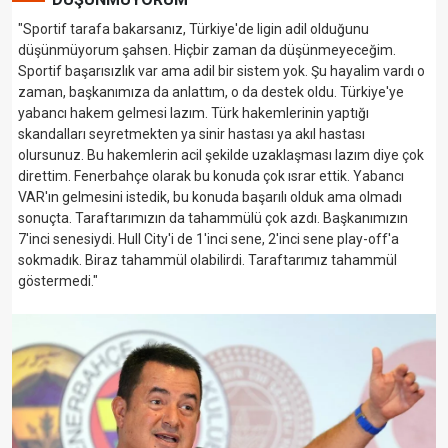
"Sportif tarafa bakarsanız, Türkiye'de ligin adil olduğunu
düşünmüyorum şahsen. Hiçbir zaman da düşünmeyeceğim.
Sportif başarısızlık var ama adil bir sistem yok. Şu hayalim vardı o
zaman, başkanımıza da anlattım, o da destek oldu. Türkiye'ye
yabancı hakem gelmesi lazım. Türk hakemlerinin yaptığı
skandalları seyretmekten ya sinir hastası ya akıl hastası
olursunuz. Bu hakemlerin acil şekilde uzaklaşması lazım diye çok
direttim. Fenerbahçe olarak bu konuda çok ısrar ettik. Yabancı
VAR'ın gelmesini istedik, bu konuda başarılı olduk ama olmadı
sonuçta. Taraftarımızın da tahammülü çok azdı. Başkanımızın
7'inci senesiydi. Hull City'i de 1'inci sene, 2'inci sene play-off'a
sokmadık. Biraz tahammül olabilirdi. Taraftarımız tahammül
göstermedi."