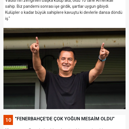
Vadisi'nin zenginleri başka kulüp aldı, oldu 10 tane Amerikalı
sahip. Biz pandemi sonrası işe girdik, şartlar uygun gibiydi.
Kulüpler o kadar büyük sahiplere kavuştu ki devlerle dansa döndü
iş."
"FENERBAHÇE'DE ÇOK YOĞUN MESAİM OLDU"
10