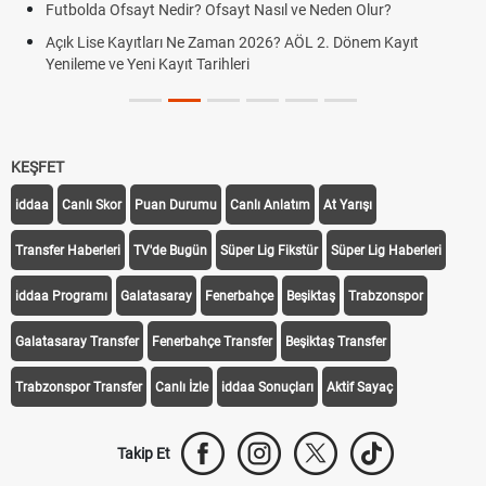
Futbolda Ofsayt Nedir? Ofsayt Nasıl ve Neden Olur?
Açık Lise Kayıtları Ne Zaman 2026? AÖL 2. Dönem Kayıt
Yenileme ve Yeni Kayıt Tarihleri
KEŞFET
iddaa
Canlı Skor
Puan Durumu
Canlı Anlatım
At Yarışı
Transfer Haberleri
TV'de Bugün
Süper Lig Fikstür
Süper Lig Haberleri
iddaa Programı
Galatasaray
Fenerbahçe
Beşiktaş
Trabzonspor
Galatasaray Transfer
Fenerbahçe Transfer
Beşiktaş Transfer
Trabzonspor Transfer
Canlı İzle
iddaa Sonuçları
Aktif Sayaç
Takip Et