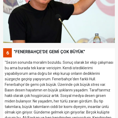
"FENERBAHÇE'DE GEMİ ÇOK BÜYÜK"
6
"Sezon sonunda moralim bozuldu. Sonuç olarak bir ekip çalışması
bu ama burada tek karar vericiyim. Kendi istediklerimi
yapabiliyorum ama doğru bir ekip kurup onların dediklerini
süzgeçte geçirip yapıyorum. Fenerbahçe'den farklı Hull.
Fenerbahçe'de gemi çok büyük. Üzerinde çok büyük stres var.
Basın desen hayatımın en büyük şoklarını yaşadım. Taraftarımız
haklı olarak çok hoşgörüsüz artık. Sosyal medya desen girsen
miden bulanıyor. Ne yaşadım, her türlü zararı gördüm. Bu tip
takımlara, büyük takımların ciddi bir kısmı diyeyim, insanlar ünlü
olmak için giriyor. Gündeme gelmek için giriyorlar. Birçok kulüpte
durum bu. Ali Başkan ve ben kendimden veriyordum. Kendimden