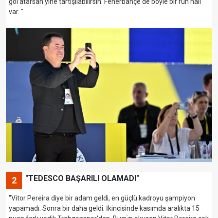
gol atarsan yine tartışılabilirsin. Fenerbahçe'de böyle bir ruh hali
var. "
"TEDESCO BAŞARILI OLAMADI"
2
"Vitor Pereira diye bir adam geldi, en güçlü kadroyu şampiyon
yapamadı. Sonra bir daha geldi. İkincisinde kasımda aralıkta 15