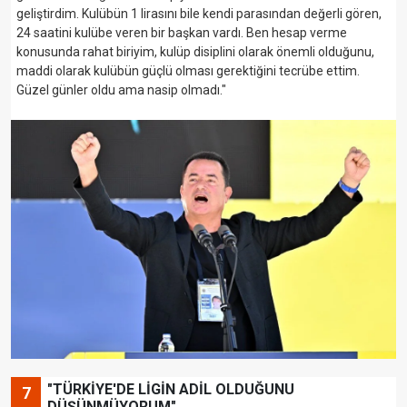
geliştirdim. Kulübün 1 lirasını bile kendi parasından değerli gören,
24 saatini kulübe veren bir başkan vardı. Ben hesap verme
konusunda rahat biriyim, kulüp disiplini olarak önemli olduğunu,
maddi olarak kulübün güçlü olması gerektiğini tecrübe ettim.
Güzel günler oldu ama nasip olmadı."
"TÜRKİYE'DE LİGİN ADİL OLDUĞUNU
7
DÜŞÜNMÜYORUM"