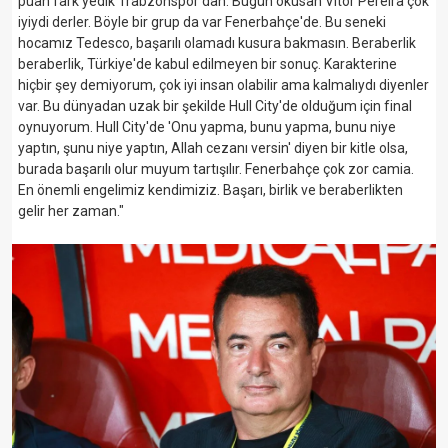
puan fark yedik Trabzonspor'dan. Bugün okusan Vitor Pereira çok
iyiydi derler. Böyle bir grup da var Fenerbahçe'de. Bu seneki
hocamız Tedesco, başarılı olamadı kusura bakmasın. Beraberlik
beraberlik, Türkiye'de kabul edilmeyen bir sonuç. Karakterine
hiçbir şey demiyorum, çok iyi insan olabilir ama kalmalıydı diyenler
var. Bu dünyadan uzak bir şekilde Hull City'de olduğum için final
oynuyorum. Hull City'de 'Onu yapma, bunu yapma, bunu niye
yaptın, şunu niye yaptın, Allah cezanı versin' diyen bir kitle olsa,
burada başarılı olur muyum tartışılır. Fenerbahçe çok zor camia.
En önemli engelimiz kendimiziz. Başarı, birlik ve beraberlikten
gelir her zaman."