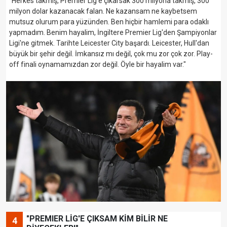
"Herkes takmış, Premier Lig'e çıkarsak 300 milyona takmış, 300
milyon dolar kazanacak falan. Ne kazansam ne kaybetsem
mutsuz olurum para yüzünden. Ben hiçbir hamlemi para odaklı
yapmadım. Benim hayalim, İngiltere Premier Lig'den Şampiyonlar
Ligi'ne gitmek. Tarihte Leicester City başardı. Leicester, Hull'dan
büyük bir şehir değil. İmkansız mı değil, çok mu zor çok zor. Play-
off finali oynamamızdan zor değil. Öyle bir hayalim var."
"PREMIER LİG'E ÇIKSAM KİM BİLİR NE
4