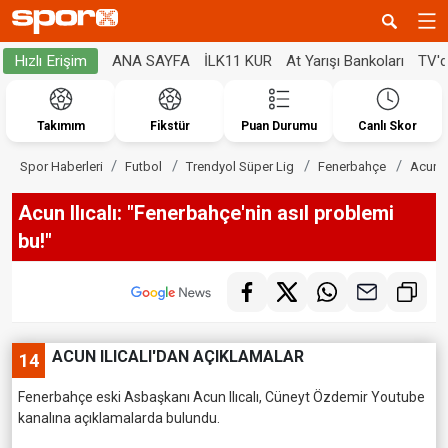
ANA SAYFA
İLK11 KUR
At Yarışı Bankoları
TV'
Hızlı Erişim
Takımım
Fikstür
Puan Durumu
Canlı Skor
Spor Haberleri
Futbol
Trendyol Süper Lig
Fenerbahçe
Acun I
Acun Ilıcalı: "Fenerbahçe'nin asıl problemi
bu!"
ACUN ILICALI'DAN AÇIKLAMALAR
14
Fenerbahçe eski Asbaşkanı Acun Ilıcalı, Cüneyt Özdemir Youtube
kanalına açıklamalarda bulundu.