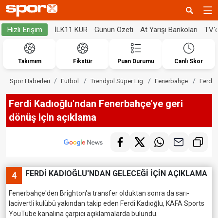
İLK11 KUR
Günün Özeti
At Yarışı Bankoları
TV'
Hızlı Erişim
Takımım
Fikstür
Puan Durumu
Canlı Skor
Spor Haberleri
Futbol
Trendyol Süper Lig
Fenerbahçe
Ferdi 
Ferdi Kadıoğlu'ndan Fenerbahçe'ye geri
dönüş için açıklama
FERDİ KADIOĞLU'NDAN GELECEĞİ İÇİN AÇIKLAMA
4
Fenerbahçe'den Brighton'a transfer olduktan sonra da sarı-
lacivertli kulübü yakından takip eden Ferdi Kadıoğlu, KAFA Sports
YouTube kanalına çarpıcı açıklamalarda bulundu.