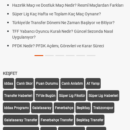
Hazırlık Maçı ve Dostluk Maçı Nedir? Resmî Maçlardan Farkları
Süper Lig Kaç Hafta ve Toplam Kaç Maç Oynanır?
Türkiye'de Transfer Dönemi Ne Zaman Başlıyor ve Bitiyor?
TFF Yabancı Oyuncu Kuralı Nedir? Güncel Sezonda Nasıl
Uygulanıyor?
PFDK Nedir? PFDK Açılımı, Görevleri ve Karar Süreci
KEŞFET
iddaa
Canlı Skor
Puan Durumu
Canlı Anlatım
At Yarışı
Transfer Haberleri
TV'de Bugün
Süper Lig Fikstür
Süper Lig Haberleri
iddaa Programı
Galatasaray
Fenerbahçe
Beşiktaş
Trabzonspor
Galatasaray Transfer
Fenerbahçe Transfer
Beşiktaş Transfer