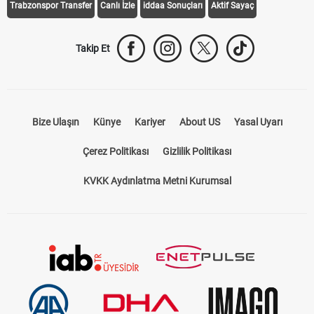
Trabzonspor Transfer
Canlı İzle
iddaa Sonuçları
Aktif Sayaç
Takip Et
Bize Ulaşın
Künye
Kariyer
About US
Yasal Uyarı
Çerez Politikası
Gizlilik Politikası
KVKK Aydınlatma Metni Kurumsal