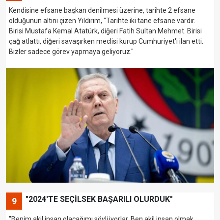
Kendisine efsane başkan denilmesi üzerine, tarihte 2 efsane
olduğunun altını çizen Yıldırım, "Tarihte iki tane efsane vardır.
Birisi Mustafa Kemal Atatürk, diğeri Fatih Sultan Mehmet. Birisi
çağ atlattı, diğeri savaşırken meclisi kurup Cumhuriyet'i ilan etti.
Bizler sadece görev yapmaya geliyoruz."
"2024'TE SEÇİLSEK BAŞARILI OLURDUK"
9
"Benim akil insan olacağımı söylüyorlar. Ben akil insan olmak