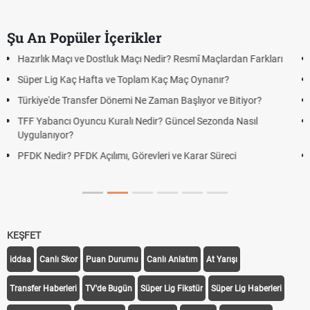
Şu An Popüler İçerikler
Puan Durumunda AG, OM ve Diğer Kısaltmalar Ne Anlama Gelir?
Skor Ne Demek? Sporda Skor ve Sonuç Kavramları
Futbol Nasıl Oynanır? Temel Futbol Kuralları
Deplasman Golü Kuralı Nedir? Hangi Organizasyonlarda
Uygulanıyor?
DGS Sonuçları Ne Zaman Açıklanacak 2026? ÖSYM Sonuç
Tarihini Duyurdu
KEŞFET
iddaa
Canlı Skor
Puan Durumu
Canlı Anlatım
At Yarışı
Transfer Haberleri
TV'de Bugün
Süper Lig Fikstür
Süper Lig Haberleri