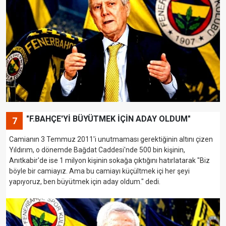
"F.BAHÇE'Yİ BÜYÜTMEK İÇİN ADAY OLDUM"
7
Camianın 3 Temmuz 2011'i unutmaması gerektiğinin altını çizen
Yıldırım, o dönemde Bağdat Caddesi'nde 500 bin kişinin,
Anıtkabir'de ise 1 milyon kişinin sokağa çıktığını hatırlatarak "Biz
böyle bir camiayız. Ama bu camiayı küçültmek içi her şeyi
yapıyoruz, ben büyütmek için aday oldum." dedi.