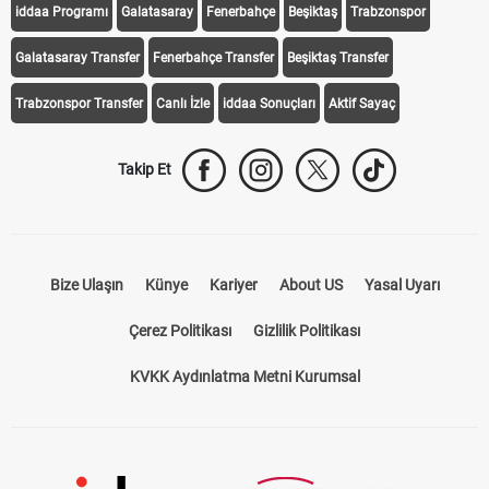
iddaa Programı
Galatasaray
Fenerbahçe
Beşiktaş
Trabzonspor
Galatasaray Transfer
Fenerbahçe Transfer
Beşiktaş Transfer
Trabzonspor Transfer
Canlı İzle
iddaa Sonuçları
Aktif Sayaç
Takip Et
Bize Ulaşın
Künye
Kariyer
About US
Yasal Uyarı
Çerez Politikası
Gizlilik Politikası
KVKK Aydınlatma Metni Kurumsal