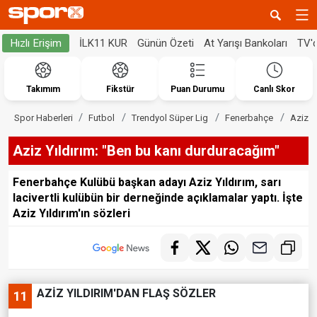
İLK11 KUR
Günün Özeti
At Yarışı Bankoları
TV'
Hızlı Erişim
Takımım
Fikstür
Puan Durumu
Canlı Skor
Spor Haberleri
Futbol
Trendyol Süper Lig
Fenerbahçe
Aziz Y
Aziz Yıldırım: "Ben bu kanı durduracağım"
Fenerbahçe Kulübü başkan adayı Aziz Yıldırım, sarı
lacivertli kulübün bir derneğinde açıklamalar yaptı. İşte
Aziz Yıldırım'ın sözleri
AZİZ YILDIRIM'DAN FLAŞ SÖZLER
11