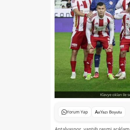
Klavye okları ile 
Yorum Yap
Yazı Boyutu
Antalyaspor, yaptığı resmi açıkla