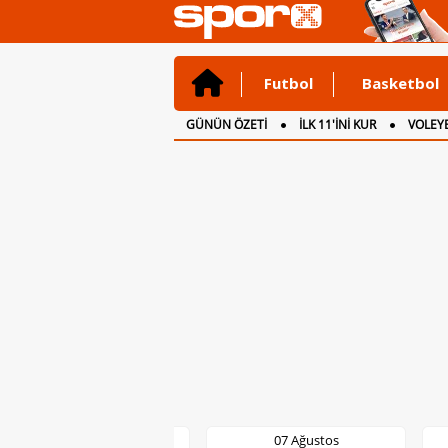
Futbol
Basketbol
GÜNÜN ÖZETİ
İLK 11'İNİ KUR
VOLEYB
CANLI ANLATIM
İNGİLTERE
07 Ağustos
07 Ağustos