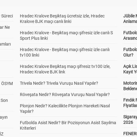
 Süreci
Hradec Kralove Beşiktaş ücretsiz izle, Hradec
Jübile
Kralove BJK maçı canlı linki
Anlama
ar Ne
Hradec Kralove - Beşiktaş maçı şifresiz izle canlı S
Futbold
Sport Plus linki
Arasınd
amları
Hradec Kralove - Beşiktaş maçı şifresiz izle canlı
Futbol
tv100 linki
Olur?
Hradec Kralove Beşiktaş maçı şifresiz tv100 izle,
Açık L
Hradec Kralove BJK link
Kayıt Y
Trivela Nedir? Trivela Vuruşu Nasıl Yapılır?
Motorin
? ÖSYM
Beklene
Röveşata Nedir? Röveşata Vuruşu Nasıl Yapılır?
Fındık 
a Son
Fiyatla
Plonjon Nedir? Kalecilikte Plonjon Hareketi Nasıl
Yapılır?
Sigaray
yayın
2026
Futbolda Asist Nedir? Bir Pozisyonun Asist Sayılma
Kriterleri
FENER
İZ