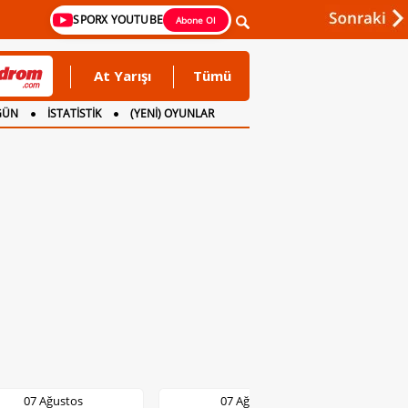
SPORX YOUTUBE
Abone Ol
At Yarışı
Tümü
GÜN
İSTATİSTİK
(YENİ) OYUNLAR
07 Ağustos
07 Ağustos