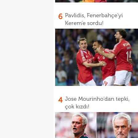
6
Pavlidis, Fenerbahçe'yi
Kerem'e sordu!
4
Jose Mourinho'dan tepki,
çok kızdı!