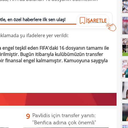
12
12
le, en özel haberlere ilk sen ulaş!
haml
İŞARETLE
12
geli
ıklamada şu ifadelere yer verildi:
12
ngel teşkil eden FIFA'daki 16 dosyanın tamamı ile
12
Vigo
irilmiştir. Bugün itibarıyla kulübümüzün transfer
12
Sörl
ir finansal engel kalmamıştır. Kamuoyuna saygıyla
11
11
belli
10
10
adın
10
gönd
9
Pavlidis için transfer yanıtı:
09
"Benfica adına çok önemli"