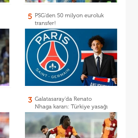
23
kaza
23
5
PSG'den 50 milyon euroluk
sevi
transfer!
23
23
Smai
22
22
kaz
22
hiss
22
özle
21
Nüb
3
Galatasaray'da Renato
21
zafe
Nhaga kararı: Türkiye yasağı
21
21
gitti
21
kart