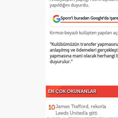
yapıldığını duyurdu.
Sporx’i buradan Google’da işaret
Kırmızı-beyazlı kulüpten yapılan aç
"Kulübümüzün transfer yapmasına e
anlaşılmış ve ödemeleri gerçekleşt
yapmasına mani olacak herhangi b
duyurulur."
EN ÇOK OKUNANLAR
10
James Trafford, rekorla
Leeds United'a gitti