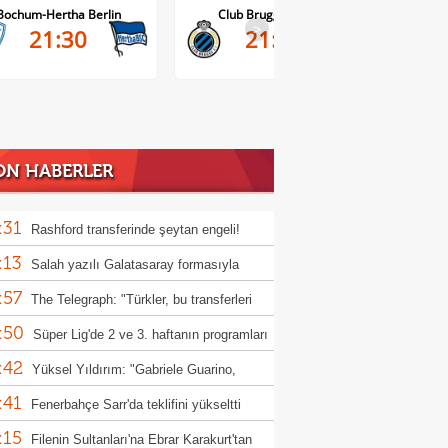
Club Brugge-Kortrijk
Altach-WSG Tirol
>
21:45
20:30
ON HABERLER
:31
Rashford transferinde şeytan engeli!
:13
Salah yazılı Galatasaray formasıyla
:57
ünü aldı: "Hepsini gidip bulacağım"
The Telegraph: "Türkler, bu transferleri
:50
l yapıyor?"
Süper Lig'de 2 ve 3. haftanın programları
:42
landı
Yüksel Yıldırım: "Gabriele Guarino,
:41
unspor'a hayırlı olsun"
Fenerbahçe Sarr'da teklifini yükseltti
:15
Filenin Sultanları'na Ebrar Karakurt'tan