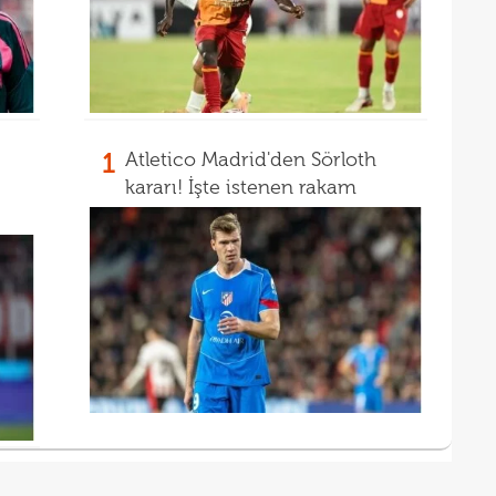
21
açık
21
çözü
1
Atletico Madrid'den Sörloth
kararı! İşte istenen rakam