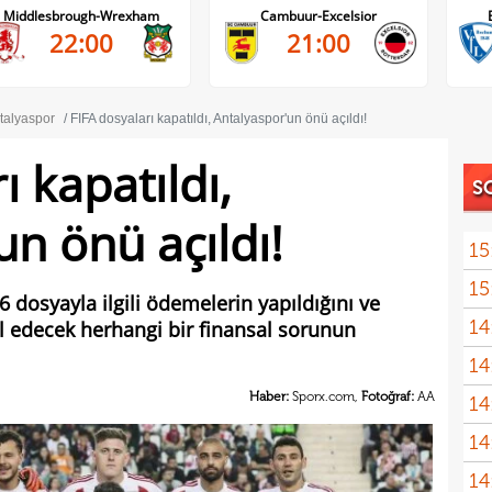
Cambuur-Excelsior
Bochum-Hertha Berlin
21:00
21:30
talyaspor
FIFA dosyaları kapatıldı, Antalyaspor'un önü açıldı!
ı kapatıldı,
S
n önü açıldı!
15
15
 dosyayla ilgili ödemelerin yapıldığını ve
14
l edecek herhangi bir finansal sorunun
gönl
14
nası
Haber:
Sporx.com,
Fotoğraf:
AA
14
açık
14
Sams
14