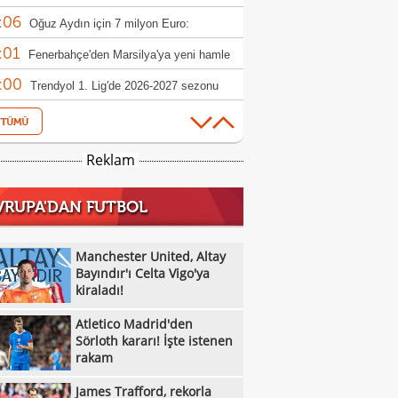
:06
 haber
Oğuz Aydın için 7 milyon Euro:
:01
rbahçe reddetti
Fenerbahçe'den Marsilya'ya yeni hamle
:00
Trendyol 1. Lig'de 2026-2027 sezonu
:47
canı başlıyor!
Galatasaray'da Renato Nhaga kararı:
:33
iye yasağı
Beşiktaş'tan Gallagher hamlesi
Reklam
:18
Gabriel Sara'dan 'Galatasaray'da
VRUPA'DAN FUTBOL
:15
yorum' mesajı!
Klay Thompson'ın babasından Lakers için
:13
 çabası
Sixers'tan Embiid açıklaması: "Sağlıklı
Manchester United, Altay
:12
kstra motive"
Bayındır'ı Celta Vigo'ya
Anthony Davis ile Wizards kontrat
kiraladı!
:11
şmelerini erteledi
Jaylen Brown: "Tatum'la pek konuşmadık"
Atletico Madrid'den
:10
Kawhi Leonard'ın Clippers
Sörloth kararı! İşte istenen
rakam
:08
şturmasında yeni sponsorluk iddiası
Fenerbahçe'de Kartal etkisi: 'Fizik
James Trafford, rekorla
:45
yle fark yarattı'
Galatasaray, El Khannous'u listeye aldı!