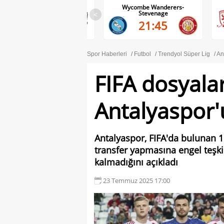
Wycombe Wanderers-
Middlesbrough-Wrexham
Stevenage
<
22:00
21:45
Spor Haberleri
Futbol
Trendyol Süper Lig
An
FIFA dosyalar
Antalyaspor'u
Antalyaspor, FIFA'da bulunan 16
transfer yapmasına engel teşki
kalmadığını açıkladı
23 Temmuz 2025 17:00