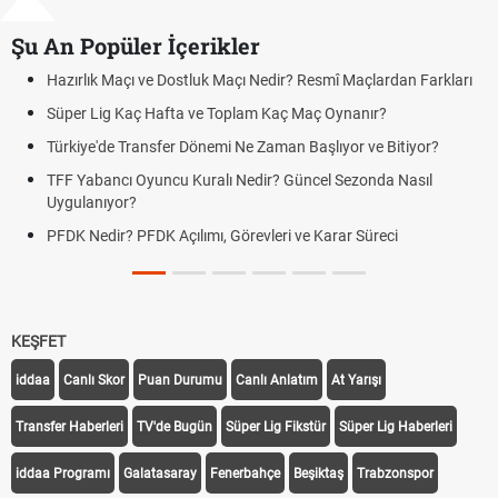
Şu An Popüler İçerikler
an Farkları
Puan Durumunda AG, OM ve Diğer Kısaltmalar Ne Anla
Skor Ne Demek? Sporda Skor ve Sonuç Kavramları
tiyor?
Futbol Nasıl Oynanır? Temel Futbol Kuralları
Nasıl
Deplasman Golü Kuralı Nedir? Hangi Organizasyonlar
Uygulanıyor?
DGS Sonuçları Ne Zaman Açıklanacak 2026? ÖSYM So
Tarihini Duyurdu
KEŞFET
iddaa
Canlı Skor
Puan Durumu
Canlı Anlatım
At Yarışı
Transfer Haberleri
TV'de Bugün
Süper Lig Fikstür
Süper Lig Haberleri
iddaa Programı
Galatasaray
Fenerbahçe
Beşiktaş
Trabzonspor