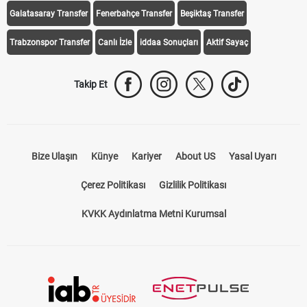
Galatasaray Transfer
Fenerbahçe Transfer
Beşiktaş Transfer
Trabzonspor Transfer
Canlı İzle
iddaa Sonuçları
Aktif Sayaç
Takip Et
Bize Ulaşın
Künye
Kariyer
About US
Yasal Uyarı
Çerez Politikası
Gizlilik Politikası
KVKK Aydınlatma Metni Kurumsal