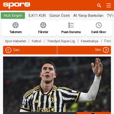
İLK11 KUR
Günün Özeti
At Yarışı Bankoları
TV'
Hızlı Erişim
Takımım
Fikstür
Puan Durumu
Canlı Skor
Fenerb
Spor Haberleri
Futbol
Trendyol Süper Lig
Fenerbahçe
İleri
Geri